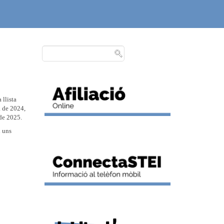
 llista
a de 2024,
 de 2025.
n uns