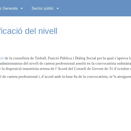
s Generals
Sector públic
cació del nivell
ció
de la consellera de Treball, Funció Pública i Diàleg Social per la qual s’aprova la
 administratius del nivell de carrera professional assolit en la convocatòria ordinàri
de la disposició transitòria setena de l’Acord del Consell de Govern de 31 d’octubre
l de carrera professional i, d’acord amb la base 6a de la convocatòria, se’ls atorgue