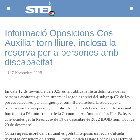
Informació Oposicions Cos
Auxiliar torn lliure, inclosa la
reserva per a persones amb
discapacitat
17 Novembre 2025
En data 12 de novembre de 2025, es fa pública la llista definitiva de les
persones aspirants que han superat el segon exercici del subgrup C2 de les
proves selectives per a l'ingrés, pel torn lliure, inclosa la reserva per a
persones amb discapacitat, per cobrir les places del cos auxiliar de personal
funcionari a l'Administració de la Comunitat Autònoma de les Illes Balears,
convocades per la Resolució de 19 de desembre de 2022 (BOIB núm. 165, de
20 de desembre).
Contra aquest acord del Tribunal es podrà interposar un recurs d'alçada
davant la consellera de Treball, Funció Pública i Diàleg Social en el termini