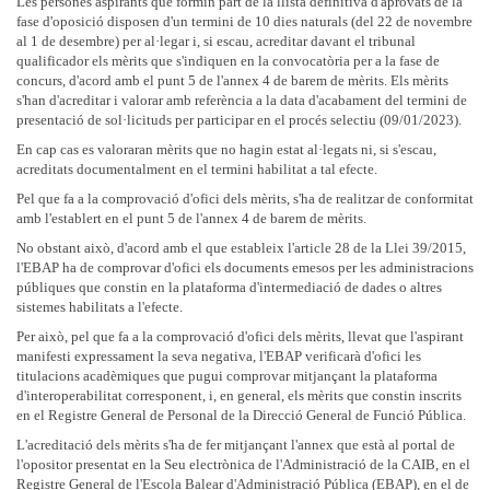
Les persones aspirants que formin part de la llista definitiva d'aprovats de la
fase d'oposició disposen d'un termini de 10 dies naturals (del 22 de novembre
al 1 de desembre) per al·legar i, si escau, acreditar davant el tribunal
qualificador els mèrits que s'indiquen en la convocatòria per a la fase de
concurs, d'acord amb el punt 5 de l'annex 4 de barem de mèrits. Els mèrits
s'han d'acreditar i valorar amb referència a la data d'acabament del termini de
presentació de sol·licituds per participar en el procés selectiu (09/01/2023).
En cap cas es valoraran mèrits que no hagin estat al·legats ni, si s'escau,
acreditats documentalment en el termini habilitat a tal efecte.
Pel que fa a la comprovació d'ofici dels mèrits, s'ha de realitzar de conformitat
amb l'establert en el punt 5 de l'annex 4 de barem de mèrits.
No obstant això, d'acord amb el que estableix l'article 28 de la Llei 39/2015,
l'EBAP ha de comprovar d'ofici els documents emesos per les administracions
públiques que constin en la plataforma d'intermediació de dades o altres
sistemes habilitats a l'efecte.
Per això, pel que fa a la comprovació d'ofici dels mèrits, llevat que l'aspirant
manifesti expressament la seva negativa, l'EBAP verificarà d'ofici les
titulacions acadèmiques que pugui comprovar mitjançant la plataforma
d'interoperabilitat corresponent, i, en general, els mèrits que constin inscrits
en el Registre General de Personal de la Direcció General de Funció Pública.
L'acreditació dels mèrits s'ha de fer mitjançant l'annex que està al portal de
l'opositor presentat en la Seu electrònica de l'Administració de la CAIB, en el
Registre General de l'Escola Balear d'Administració Pública (EBAP), en el de