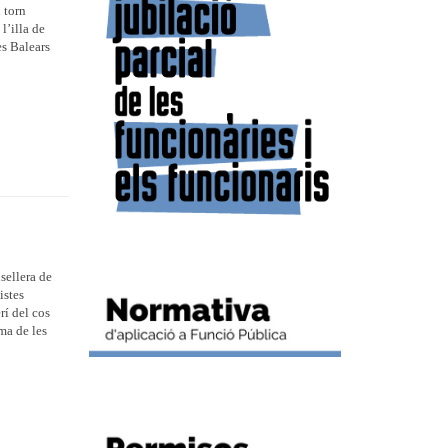
l torn
l’illa de
s Balears
sellera de
istes
rí del cos
ma de les