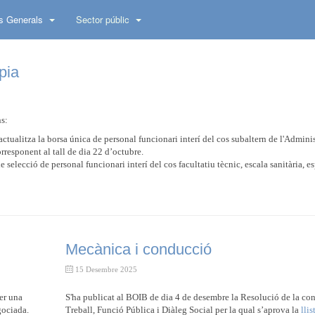
s Generals
Sector públic
pia
ns:
s’actualitza la borsa única de personal funcionari interí del cos subaltern de l'Admini
responent al tall de dia 22 d’octubre.
e selecció de personal funcionari interí del cos facultatiu tècnic, escala sanitària, es
Mecànica i conducció
15 Desembre 2025
fer una
S'ha publicat al BOIB de dia 4 de desembre la Resolució de la con
gociada.
Treball, Funció Pública i Diàleg Social per la qual s’aprova la
llis