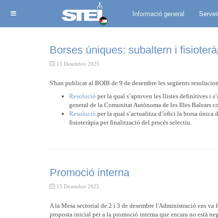
Informació general
Servei
Borses úniques: subaltern i fisioterà
15 Desembre 2025
S'han publicat al BOIB de 9 de desembre les següents resolucio
Resolució
per la qual s’aproven les llistes definitives i 
general de la Comunitat Autònoma de les Illes Balears cor
Resolució
per la qual s’actualitza d’ofici la borsa única d
fisioteràpia per finalització del procés selectiu.
Promoció interna
15 Desembre 2025
A la Mesa sectorial de 2 i 3 de desembre l'Administració ens va 
proposta inicial per a la promoció interna que encara no està ne