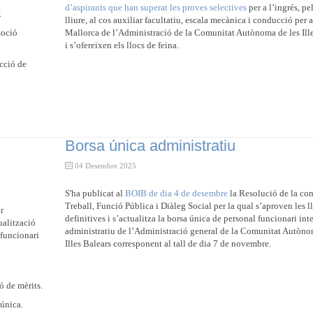
d’aspirants que han superat les proves selectives
per a l’ingrés, pe
.
lliure, al cos auxiliar facultatiu, escala mecànica i conducció per a 
moció
Mallorca de l’Administració de la Comunitat Autònoma de les Ille
i s’ofereixen els llocs de feina.
ucció de
Borsa única administratiu
04 Desembre 2025
S'ha publicat al
BOIB de dia 4 de desembre
la Resolució de la con
Treball, Funció Pública i Diàleg Social per la qual s’aproven les ll
r
definitives i s’actualitza la borsa única de personal funcionari inte
ualització
administratiu de l’Administració general de la Comunitat Autòno
 funcionari
Illes Balears corresponent al tall de dia 7 de novembre.
ió de mèrits.
 única.