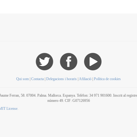
Qui som
|
Contacta
|
Delegacions i horaris
|
Afiliació
|
Política de cookies
C/ Jaume Ferran, 58. 07004. Palma. Mallorca. Espanya. Telèfon: 34 971 901600. Inscrit al regis
número 49. CIF: G07126956
MIT License.