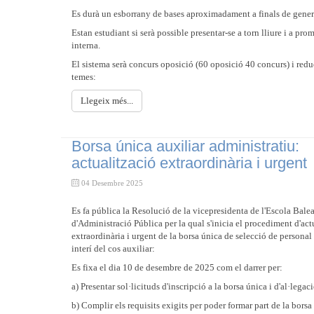
Es durà un esborrany de bases aproximadament a finals de gener
Estan estudiant si serà possible presentar-se a torn lliure i a pro
interna.
El sistema serà concurs oposició (60 oposició 40 concurs) i red
temes:
Llegeix més...
Borsa única auxiliar administratiu:
actualització extraordinària i urgent
04 Desembre 2025
Es fa pública la Resolució de la vicepresidenta de l'Escola Balea
d'Administració Pública per la qual s'inicia el procediment d'act
extraordinària i urgent de la borsa única de selecció de personal
interí del cos auxiliar:
Es fixa el dia 10 de desembre de 2025 com el darrer per:
a) Presentar sol·licituds d'inscripció a la borsa única i d'al·legac
b) Complir els requisits exigits per poder formar part de la borsa