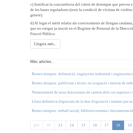
c) Justificar la concurrència del criteri de desempat que preveu e
de les bases reguladores (tenir la condició de víctima de violènc
gènere).
d) Al·legar el mèrit relatiu als coneixements de llengua catalana,
que no estigui ja inscrit en el Registre de Personal de la Direcci
Funció Pública.
Llegeix més...
Més articles...
Borses úniques: delineació, enginyeria industrial i enginyeria t
Borses úniques: publicitat i tècnic en ocupació i mercat de treb
Nomenament de nous funcionaris de carrera dels cos superior i 
Llista definitiva d'aprovats de la fase d'oposició i termini per a
Borses úniques: treball social, biblioteconomia i documentació,
|<<
<<
13
14
15
16
17
18
19