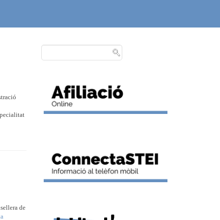
stració
pecialitat
sellera de
ta