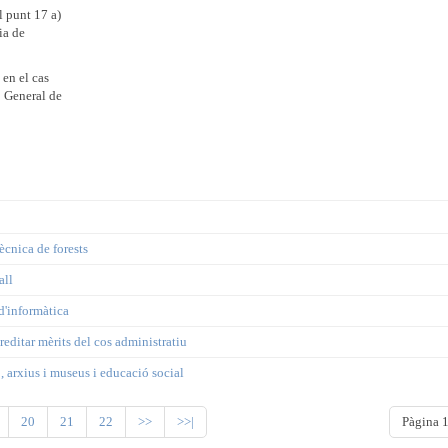
l punt 17 a)
ia de
 en el cas
ó General de
ècnica de forests
all
d'informàtica
creditar mèrits del cos administratiu
 arxius i museus i educació social
20
21
22
>>
>>|
Pàgina 1