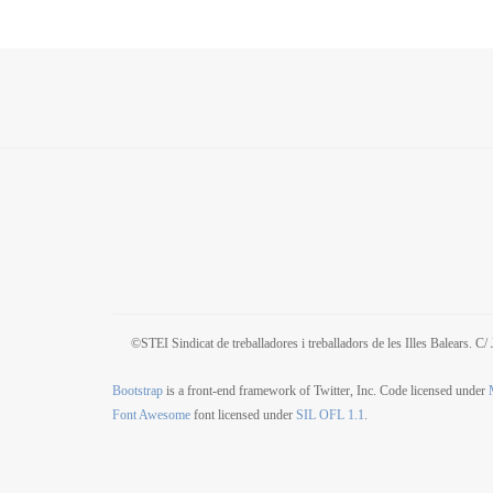
©STEI Sindicat de treballadores i treballadors de les Illes Balears. 
Bootstrap
is a front-end framework of Twitter, Inc. Code licensed under
Font Awesome
font licensed under
SIL OFL 1.1
.