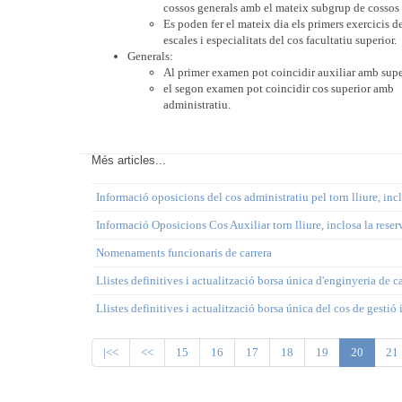
cossos generals amb el mateix subgrup de cossos 
Es poden fer el mateix dia els primers exercicis de
escales i especialitats del cos facultatiu superior.
Generals:
Al primer examen pot coincidir auxiliar amb supe
el segon examen pot coincidir cos superior amb
administratiu.
Més articles...
Informació oposicions del cos administratiu pel torn lliure, inc
Informació Oposicions Cos Auxiliar torn lliure, inclosa la rese
Nomenaments funcionaris de carrera
Llistes definitives i actualització borsa única d'enginyeria de 
Llistes definitives i actualització borsa única del cos de gestió 
|<<
<<
15
16
17
18
19
20
21