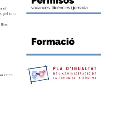
a el
s, pel torn
Illes
ri interí