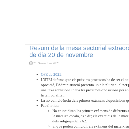
Resum de la mesa sectorial extraor
de dia 20 de novembre
21 Novembre 2025
OPE de 2025
.
L’STEI defensa que els pròxims processos ha de ser el co
oposició, l'Administració presenta un pla plurianual per 
una taxa addicional per a les pròximes oposicions per an
la temporalitat.
La no coincidència dels primers exàmens d'oposicions q
Facultatius:
No coincidiran les primers exàmens de diferents 
la mateixa escala, es a dir, els exercicis de la mat
dels subgrups A1 i A2.
Si que poden coincidir els exàmens del mateix s