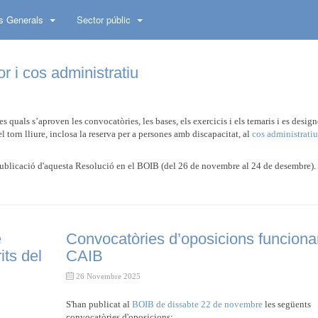
s Generals
Sector públic
r i cos administratiu
 quals s’aproven les convocatòries, les bases, els exercicis i els temaris i es design
l torn lliure, inclosa la reserva per a persones amb discapacitat, al
cos administratiu
 publicació d'aquesta Resolució en el BOIB (del 26 de novembre al 24 de desembre).
e
Convocatòries d’oposicions funciona
its del
CAIB
26 Novembre 2025
S'han publicat al
BOIB de dissabte 22 de novembre
les següents
convocatòries d'oposicions: