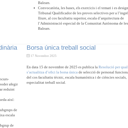
Balears.
Convocatòria, les bases, els exercicis i el temari i es design
Tribunal Qualificador de les proves selectives per a l’ingré
lliure, al cos facultatiu superior, escala d’arquitectura de
l’Administració especial de la Comunitat Autònoma de les 
Balears.
dinària
Borsa única treball social
17 Novembre 2025
En data 15 de novembre de 2025 es publica la
Resolució per qual
s’actualitza d’ofici la borsa única
de selecció de personal funciona
del cos facultatiu tècnic, escala humanística i de ciències socials,
ncurs-
especialitat treball social.
poder afegir
ar reduint
ueda així:
subgrups de
eixa escala
ubgrup de