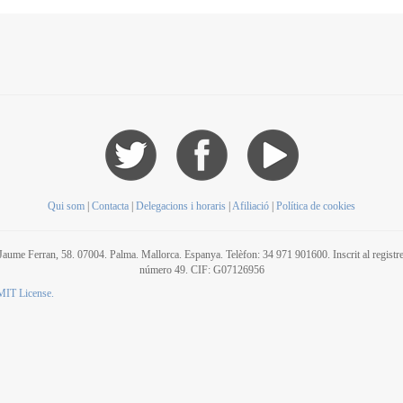
Qui som
|
Contacta
|
Delegacions i horaris
|
Afiliació
|
Política de cookies
C/ Jaume Ferran, 58. 07004. Palma. Mallorca. Espanya. Telèfon: 34 971 901600. Inscrit al regis
número 49. CIF: G07126956
MIT License.