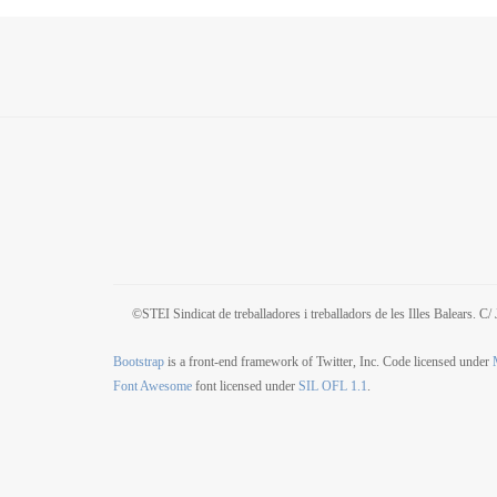
©STEI Sindicat de treballadores i treballadors de les Illes Balears. 
Bootstrap
is a front-end framework of Twitter, Inc. Code licensed under
Font Awesome
font licensed under
SIL OFL 1.1
.