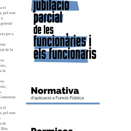
a el
s, pel torn
 a
 general
ves per a
itat
al de la
ves
cnic,
e la
ves
cnic,
s,
 Comunitat
a el
s, pel torn
a
a de
Illes