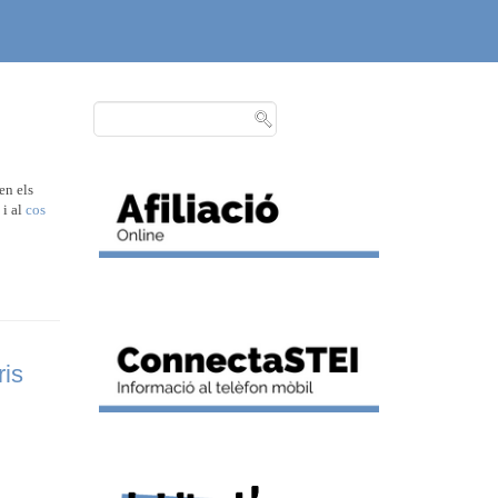
en els
i al
cos
ris