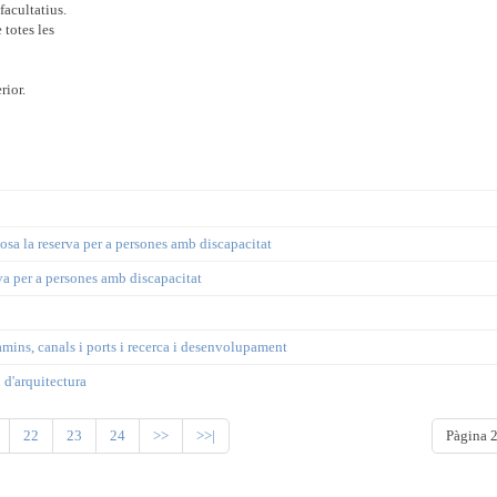
facultatius.
 totes les
rior.
losa la reserva per a persones amb discapacitat
rva per a persones amb discapacitat
camins, canals i ports i recerca i desenvolupament
i d'arquitectura
22
23
24
>>
>>|
Pàgina 2