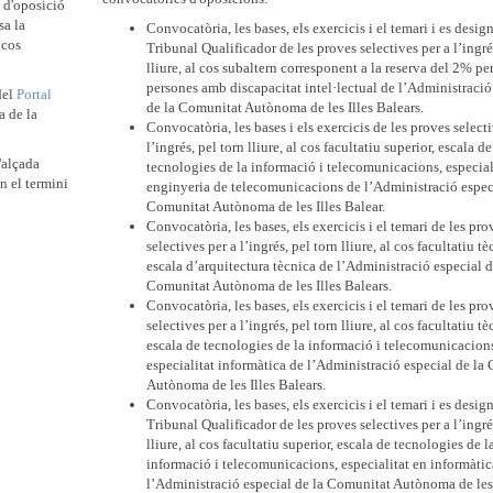
e d'oposició
sa la
Convocatòria, les bases, els exercicis i el temari i es design
 cos
Tribunal Qualificador de les proves selectives per a l’ingré
lliure, al cos subaltern corresponent a la reserva del 2% per
persones amb discapacitat intel·lectual de l’Administració
del
Portal
de la Comunitat Autònoma de les Illes Balears.
a de la
Convocatòria, les bases i els exercicis de les proves selecti
l’ingrés, pel torn lliure, al cos facultatiu superior, escala de
'alçada
tecnologies de la informació i telecomunicacions, especial
n el termini
enginyeria de telecomunicacions de l’Administració especi
Comunitat Autònoma de les Illes Balear.
Convocatòria, les bases, els exercicis i el temari de les pro
selectives per a l’ingrés, pel torn lliure, al cos facultatiu tè
escala d’arquitectura tècnica de l’Administració especial d
Comunitat Autònoma de les Illes Balears.
Convocatòria, les bases, els exercicis i el temari de les pro
selectives per a l’ingrés, pel torn lliure, al cos facultatiu tè
escala de tecnologies de la informació i telecomunicacion
especialitat informàtica de l’Administració especial de la
Autònoma de les Illes Balears.
Convocatòria, les bases, els exercicis i el temari i es design
Tribunal Qualificador de les proves selectives per a l’ingré
lliure, al cos facultatiu superior, escala de tecnologies de l
informació i telecomunicacions, especialitat en informàtic
l’Administració especial de la Comunitat Autònoma de les 