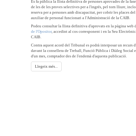
Es fa pública la llista definitiva de persones aprovades de la fas
de les de les proves selectives per a l'ingrés, pel torn lliure, inclo
reserva per a persones amb discapacitat, per cobrir les places del
auxiliar de personal funcionari a l'Administració de la CAIB.
Podeu consultar la llista definitiva d'aprovats en la pàgina web 
de l'Opositor
, accedint al cos corresponent i en la Seu Electrònic
CAIB.
Contra aquest acord del Tribunal es podrà interposar un recurs d
davant la consellera de Treball, Funció Pública i Diàleg Social e
d'un mes, comptador des de l'endemà d'aquesta publicació.
Llegeix més...