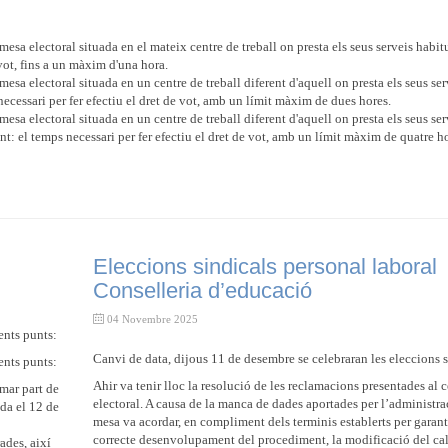
 mesa electoral situada en el mateix centre de treball on presta els seus serveis habi
 vot, fins a un màxim d'una hora.
mesa electoral situada en un centre de treball diferent d'aquell on presta els seus ser
necessari per fer efectiu el dret de vot, amb un límit màxim de dues hores.
mesa electoral situada en un centre de treball diferent d'aquell on presta els seus ser
nt: el temps necessari per fer efectiu el dret de vot, amb un límit màxim de quatre h
Eleccions sindicals personal laboral
Conselleria d’educació
04 Novembre 2025
ents punts:
Canvi de data, dijous 11 de desembre se celebraran les eleccions s
ents punts:
Ahir va tenir lloc la resolució de les reclamacions presentades al 
mar part de
electoral. A causa de la manca de dades aportades per l’administrac
da el 12 de
mesa va acordar, en compliment dels terminis establerts per garanti
correcte desenvolupament del procediment, la modificació del ca
ades, així