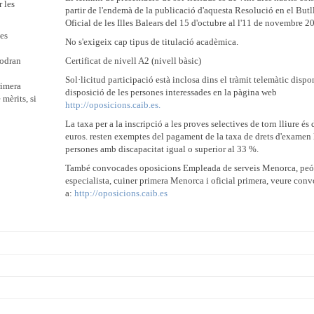
r les
partir de l'endemà de la publicació d'aquesta Resolució en el Butll
Oficial de les Illes Balears del 15 d'octubre al l'11 de novembre 2
tes
No s'exigeix cap tipus de titulació acadèmica.
podran
Certificat de nivell A2 (nivell bàsic)
Sol·licitud participació està inclosa dins el tràmit telemàtic dispo
rimera
disposició de les persones interessades en la pàgina web
mèrits, si
http://oposicions.caib.es.
La taxa per a la inscripció a les proves selectives de torn lliure és
euros. resten exemptes del pagament de la taxa de drets d'examen 
persones amb discapacitat igual o superior al 33 %.
També convocades oposicions Empleada de serveis Menorca, peó
especialista, cuiner primera Menorca i oficial primera, veure conv
a:
http://oposicions.caib.es