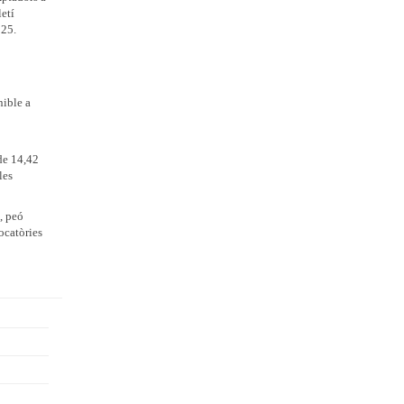
etí
025.
nible a
 de 14,42
les
, peó
ocatòries