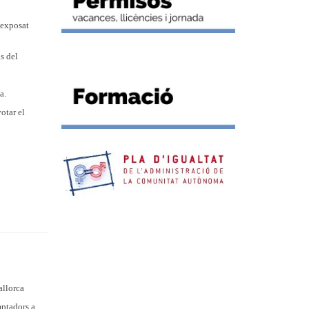
 exposat
s del
a.
otar el
allorca
mptadors a