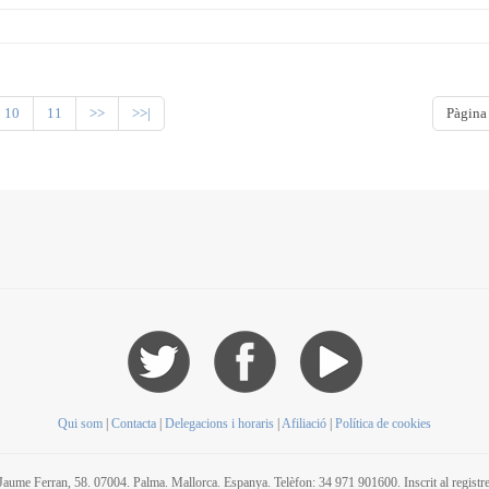
10
11
>>
>>|
Pàgina
Qui som
|
Contacta
|
Delegacions i horaris
|
Afiliació
|
Política de cookies
C/ Jaume Ferran, 58. 07004. Palma. Mallorca. Espanya. Telèfon: 34 971 901600. Inscrit al regis