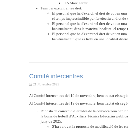
IES Marc Ferrer
Tens per exercir el teu dret:
El personal que ha d'exercir el dret de vot en una
el temps imprescindible per fer efectiu el dret de
El personal que ha d'exercir el dret de vot en una 
habitualment, dins la mateixa localitat: el temps 
El personal que ha d'exercir el dret de vot en una 
habitualment i que es trobi en una localitat difere
Comitè intercentres
21 Novembre 2025
Al Comitè Intercentres del 19 de novembre, hem tractat els segü
Al Comitè Intercentres del 19 de novembre, hem tractat els segü
Poposta de correcció d’errades de la convocatòria per for
la borsa de treball d’Auxiliars Tècnics Educatius publica
juny de 2025.
S’ha aprovat la proposta de modificació de les err