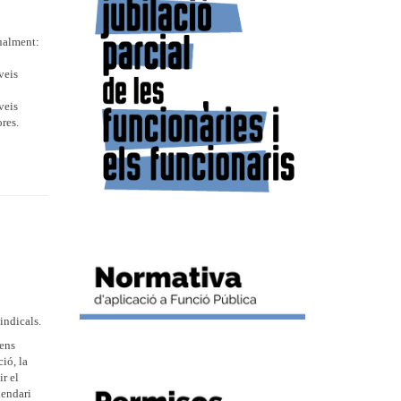
tualment:
veis
veis
ores.
indicals.
cens
ió, la
r el
lendari