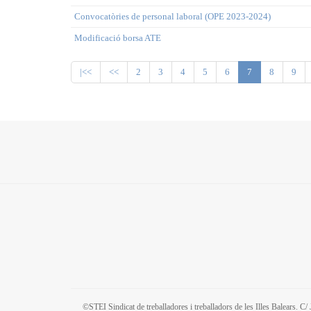
Convocatòries de personal laboral (OPE 2023-2024)
Modificació borsa ATE
|<<
<<
2
3
4
5
6
7
8
9
©STEI Sindicat de treballadores i treballadors de les Illes Balears. 