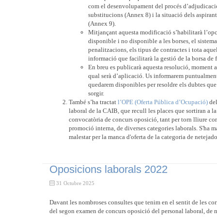
com el desenvolupament del procés d’adjudicaci
substitucions (Annex 8) i la situació dels aspirant
(Annex 9).
Mitjançant aquesta modificació s’habilitarà l’op
disponible i no disponible a les borses, el sistem
penalitzacions, els tipus de contractes i tota aque
informació que facilitarà la gestió de la borsa de 
En breu es publicarà aquesta resolució, moment a 
qual serà d’aplicació. Us informarem puntualment
quedarem disponibles per resoldre els dubtes qu
sorgir.
També s’ha tractat
l’OPE (Oferta Pública d’Ocupació)
del
laboral de la CAIB, que recull les places que sortiran a l
convocatòria de concurs oposició, tant per torn lliure co
promoció interna, de diverses categories laborals. S'ha ma
malestar per la manca d'oferta de la categoria de netejado
Oposicions laborals 2022
31 Octubre 2025
Davant les nombroses consultes que tenim en el sentit de les co
del segon examen de concurs oposició del personal laboral, de n