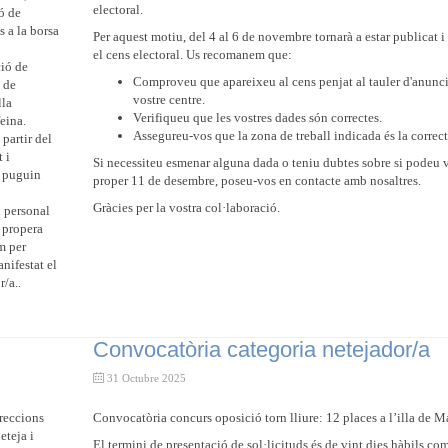
electoral.
ó de
s a la borsa
Per aquest motiu, del 4 al 6 de novembre tornarà a estar publicat i
el cens electoral. Us recomanem que:
ció de
Comproveu que apareixeu al cens penjat al tauler d'anunci
a de
vostre centre.
lla
Verifiqueu que les vostres dades són correctes.
feina.
Assegureu-vos que la zona de treball indicada és la correct
partir del
 i
Si necessiteu esmenar alguna dada o teniu dubtes sobre si podeu v
e puguin
proper 11 de desembre, poseu-vos en contacte amb nosaltres.
Gràcies per la vostra col·laboració.
 personal
a propera
m per
nifestat el
r/a..
Convocatòria categoria netejador/a
31 Octubre 2025
rreccions
Convocatòria concurs oposició torn lliure: 12 places a l’illa de M
eteja i
El termini de presentació de sol·licituds és de vint dies hàbils co