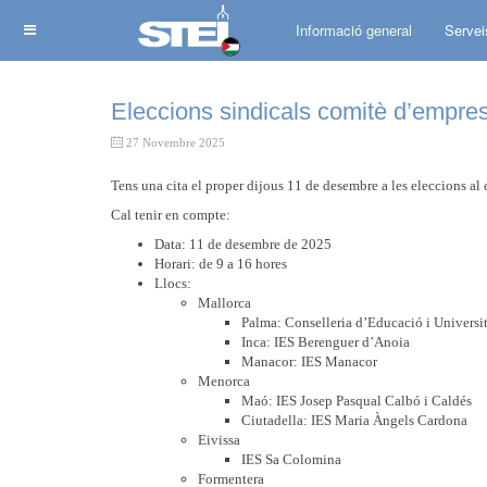
Informació general
Servei
Eleccions sindicals comitè d’empres
27 Novembre 2025
Tens una cita el proper dijous 11 de desembre a les eleccions al
Cal tenir en compte:
Data: 11 de desembre de 2025
Horari: de 9 a 16 hores
Llocs:
Mallorca
Palma: Conselleria d’Educació i Universita
Inca: IES Berenguer d’Anoia
Manacor: IES Manacor
Menorca
Maó: IES Josep Pasqual Calbó i Caldés
Ciutadella: IES Maria Àngels Cardona
Eivissa
IES Sa Colomina
Formentera