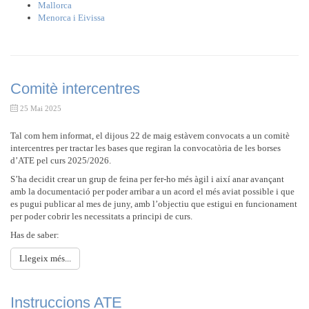
Mallorca
Menorca i Eivissa
Comitè intercentres
25 Mai 2025
Tal com hem informat, el dijous 22 de maig estàvem convocats a un comitè
intercentres per tractar les bases que regiran la convocatòria de les borses
d’ATE pel curs 2025/2026.
S’ha decidit crear un grup de feina per fer-ho més àgil i així anar avançant
amb la documentació per poder arribar a un acord el més aviat possible i que
es pugui publicar al mes de juny, amb l’objectiu que estigui en funcionament
per poder cobrir les necessitats a principi de curs.
Has de saber:
Llegeix més...
Instruccions ATE