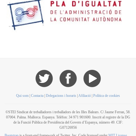
Qui som
|
Contacta
|
Delegacions i horaris
|
Afiliació
|
Política de cookies
©STEI Sindicat de treballadores i treballadors de les Illes Balears. C/ Jaume Ferran, 58.
07004. Palma. Mallorca. Espanya. Telèfon: 34 971 901600. Inscrit al registre de la DG
de la Funció Pública de Presidència del Govern d’Espanya, número 49. CIF:
G07126956
Bootstrap
is a front-end framework of Twitter, Inc. Code licensed under
MIT License.