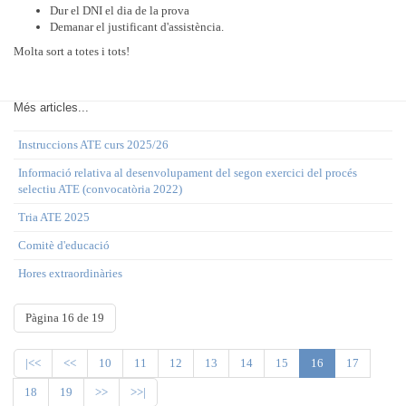
Dur el DNI el dia de la prova
Demanar el justificant d'assistència.
Molta sort a totes i tots!
Més articles...
Instruccions ATE curs 2025/26
Informació relativa al desenvolupament del segon exercici del procés
selectiu ATE (convocatòria 2022)
Tria ATE 2025
Comitè d'educació
Hores extraordinàries
Pàgina 16 de 19
|<<
<<
10
11
12
13
14
15
16
17
18
19
>>
>>|