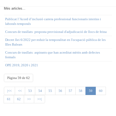
Més articles...
Publicat l’Acord d’inclusió carrera professional funcionaris interins i
laborals temporals
Concurs de trasllats: proposta provisional d'adjudicació de llocs de feina
Decret llei 6/2022 per reduir la temporalitat en l'ocupació pública de les
Illes Balears
Concurs de trasllats: aspirants que han acreditat mèrits amb defectes
formals
OPE 2019, 2020 i 2021
Pàgina 59 de 62
|<<
<<
53
54
55
56
57
58
59
60
61
62
>>
>>|