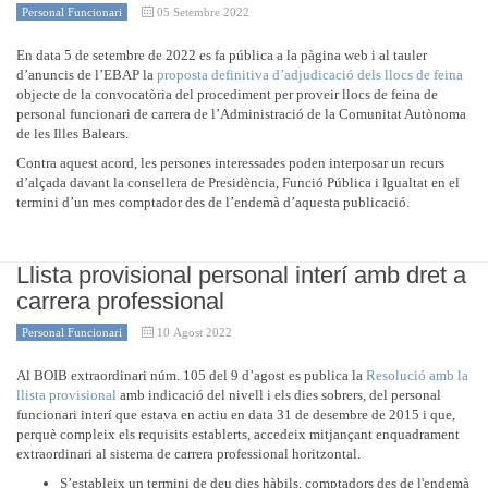
Personal Funcionari
05 Setembre 2022
En data 5 de setembre de 2022 es fa pública a la pàgina web i al tauler
d’anuncis de l’EBAP la
proposta definitiva d’adjudicació dels llocs de feina
objecte de la convocatòria del procediment per proveir llocs de feina de
personal funcionari de carrera de l’Administració de la Comunitat Autònoma
de les Illes Balears.
Contra aquest acord, les persones interessades poden interposar un recurs
d’alçada davant la consellera de Presidència, Funció Pública i Igualtat en el
termini d’un mes comptador des de l’endemà d’aquesta publicació.
Llista provisional personal interí amb dret a
carrera professional
Personal Funcionari
10 Agost 2022
Al BOIB extraordinari núm. 105 del 9 d’agost es publica la
Resolució amb la
llista provisional
amb indicació del nivell i els dies sobrers, del personal
funcionari interí que estava en actiu en data 31 de desembre de 2015 i que,
perquè compleix els requisits establerts, accedeix mitjançant enquadrament
extraordinari al sistema de carrera professional horitzontal.
S’estableix un termini de deu dies hàbils, comptadors des de l'endemà