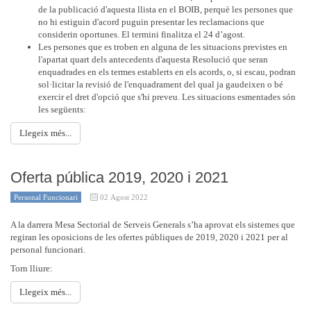
de la publicació d'aquesta llista en el BOIB, perquè les persones que
no hi estiguin d'acord puguin presentar les reclamacions que
considerin oportunes. El termini finalitza el 24 d’agost.
Les persones que es troben en alguna de les situacions previstes en
l'apartat quart dels antecedents d'aquesta Resolució que seran
enquadrades en els termes establerts en els acords, o, si escau, podran
sol·licitar la revisió de l'enquadrament del qual ja gaudeixen o bé
exercir el dret d'opció que s'hi preveu. Les situacions esmentades són
les següents:
Llegeix més...
Oferta pública 2019, 2020 i 2021
Personal Funcionari
02 Agost 2022
A la darrera Mesa Sectorial de Serveis Generals s’ha aprovat els sistemes que
regiran les oposicions de les ofertes públiques de 2019, 2020 i 2021 per al
personal funcionari.
Torn lliure:
Llegeix més...