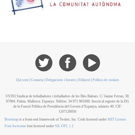
Qui som
|
Contacta
|
Delegacions i horaris
|
Afiliació
|
Política de cookies
©STEI Sindicat de treballadores i treballadors de les Illes Balears. C/ Jaume Ferran, 58.
07004. Palma. Mallorca. Espanya. Telèfon: 34 971 901600. Inscrit al registre de la DG
de la Funció Pública de Presidència del Govern d’Espanya, número 49. CIF:
G07126956
Bootstrap
is a front-end framework of Twitter, Inc. Code licensed under
MIT License.
Font Awesome
font licensed under
SIL OFL 1.1
.