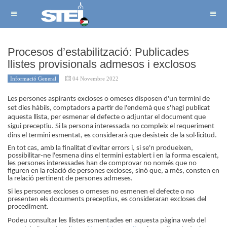
Procesos d’estabilització: Publicades
llistes provisionals admesos i exclosos
Informació General
04 Novembre 2022
Les persones aspirants excloses o omeses disposen d'un termini de
set dies hàbils, comptadors a partir de l'endemà que s'hagi publicat
aquesta llista, per esmenar el defecte o adjuntar el document que
sigui preceptiu. Si la persona interessada no compleix el requeriment
dins el termini esmentat, es considerarà que desisteix de la sol·licitud.
En tot cas, amb la finalitat d'evitar errors i, si se'n produeixen,
possibilitar-ne l'esmena dins el termini establert i en la forma escaient,
les persones interessades han de comprovar no només que no
figuren en la relació de persones excloses, sinó que, a més, consten en
la relació pertinent de persones admeses.
Si les persones excloses o omeses no esmenen el defecte o no
presenten els documents preceptius, es consideraran excloses del
procediment.
Podeu consultar les llistes esmentades en aquesta pàgina web del