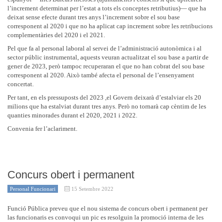
l’increment determinat per l’estat a tots els conceptes retributius)— que ha
deixat sense efecte durant tres anys l’increment sobre el sou base
corresponent al 2020 i que no ha aplicat cap increment sobre les retribucions
complementàries del 2020 i el 2021.
Pel que fa al personal laboral al servei de l’administració autonòmica i al
sector públic instrumental, aquests veuran actualitzat el sou base a partir de
gener de 2023, però tampoc recuperaran el que no han cobrat del sou base
corresponent al 2020. Això també afecta el personal de l’ensenyament
concertat.
Per tant, en els pressuposts del 2023 ,el Govern deixarà d’estalviar els 20
milions que ha estalviat durant tres anys. Però no tornarà cap cèntim de les
quanties minorades durant el 2020, 2021 i 2022.
Convenia fer l’aclariment.
Concurs obert i permanent
Personal Funcionari
15 Setembre 2022
Funció Pública preveu que el nou sistema de concurs obert i permanent per
las funcionaris es convoqui un pic es resolguin la promoció interna de les