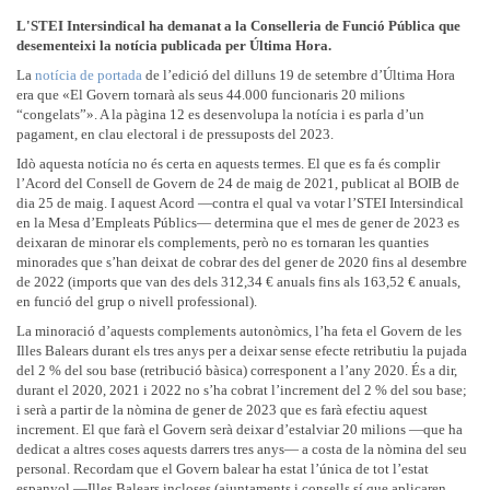
L'STEI Intersindical ha demanat a la Conselleria de Funció Pública que
desementeixi la notícia publicada per Última Hora.
La
notícia de portada
de l’edició del dilluns 19 de setembre d’Última Hora
era que «El Govern tornarà als seus 44.000 funcionaris 20 milions
“congelats”». A la pàgina 12 es desenvolupa la notícia i es parla d’un
pagament, en clau electoral i de pressuposts del 2023.
Idò aquesta notícia no és certa en aquests termes. El que es fa és complir
l’Acord del Consell de Govern de 24 de maig de 2021, publicat al BOIB de
dia 25 de maig. I aquest Acord —contra el qual va votar l’STEI Intersindical
en la Mesa d’Empleats Públics— determina que el mes de gener de 2023 es
deixaran de minorar els complements, però no es tornaran les quanties
minorades que s’han deixat de cobrar des del gener de 2020 fins al desembre
de 2022 (imports que van des dels 312,34 € anuals fins als 163,52 € anuals,
en funció del grup o nivell professional).
La minoració d’aquests complements autonòmics, l’ha feta el Govern de les
Illes Balears durant els tres anys per a deixar sense efecte retributiu la pujada
del 2 % del sou base (retribució bàsica) corresponent a l’any 2020. És a dir,
durant el 2020, 2021 i 2022 no s’ha cobrat l’increment del 2 % del sou base;
i serà a partir de la nòmina de gener de 2023 que es farà efectiu aquest
increment. El que farà el Govern serà deixar d’estalviar 20 milions —que ha
dedicat a altres coses aquests darrers tres anys— a costa de la nòmina del seu
personal. Recordam que el Govern balear ha estat l’única de tot l’estat
espanyol —Illes Balears incloses (ajuntaments i consells sí que aplicaren