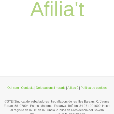
Afilia't
Qui som
|
Contacta
|
Delegacions i horaris
|
Afiliació
|
Política de cookies
©STEI Sindicat de treballadores i treballadors de les Illes Balears. C/ Jaume
Ferran, 58. 07004. Palma. Mallorca. Espanya. Telèfon: 34 971 901600. Inscrit
al registre de la DG de la Funció Pública de Presidència del Govern