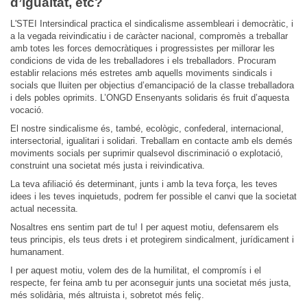
d’igualtat, etc?
L'STEI Intersindical practica el sindicalisme assembleari i democràtic, i
a la vegada reivindicatiu i de caràcter nacional, compromès a treballar
amb totes les forces democràtiques i progressistes per millorar les
condicions de vida de les treballadores i els treballadors. Procuram
establir relacions més estretes amb aquells moviments sindicals i
socials que lluiten per objectius d’emancipació de la classe treballadora
i dels pobles oprimits. L’ONGD Ensenyants solidaris és fruit d’aquesta
vocació.
El nostre sindicalisme és, també, ecològic, confederal, internacional,
intersectorial, igualitari i solidari. Treballam en contacte amb els demés
moviments socials per suprimir qualsevol discriminació o explotació,
construint una societat més justa i reivindicativa.
La teva afiliació és determinant, junts i amb la teva força, les teves
idees i les teves inquietuds, podrem fer possible el canvi que la societat
actual necessita.
Nosaltres ens sentim part de tu! I per aquest motiu, defensarem els
teus principis, els teus drets i et protegirem sindicalment, jurídicament i
humanament.
I per aquest motiu, volem des de la humilitat, el compromís i el
respecte, fer feina amb tu per aconseguir junts una societat més justa,
més solidària, més altruista i, sobretot més feliç.