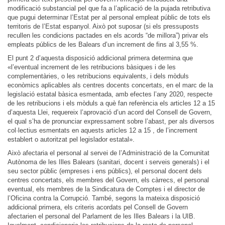
modificació substancial pel que fa a l’aplicació de la pujada retributiva
que pugui determinar l’Estat per al personal empleat públic de tots els
territoris de l’Estat espanyol. Això pot suposar (si els pressuposts
recullen les condicions pactades en els acords “de millora”) privar els
empleats públics de les Balears d’un increment de fins al 3,55 %.
El punt 2 d’aquesta disposició addicional primera determina que
«l’eventual increment de les retribucions bàsiques i de les
complementàries, o les retribucions equivalents, i dels mòduls
econòmics aplicables als centres docents concertats, en el marc de la
legislació estatal bàsica esmentada, amb efectes l’any 2020, respecte
de les retribucions i els mòduls a què fan referència els articles 12 a 15
d’aquesta Llei, requereix l’aprovació d’un acord del Consell de Govern,
el qual s’ha de pronunciar expressament sobre l’abast, per als diversos
col·lectius esmentats en aquests articles 12 a 15 , de l’increment
establert o autoritzat pel legislador estatal».
Això afectaria el personal al servei de l’Administració de la Comunitat
Autònoma de les Illes Balears (sanitari, docent i serveis generals) i el
seu sector públic (empreses i ens públics), el personal docent dels
centres concertats, els membres del Govern, els càrrecs, el personal
eventual, els membres de la Sindicatura de Comptes i el director de
l’Oficina contra la Corrupció. També, segons la mateixa disposició
addicional primera, els criteris acordats pel Consell de Govern
afectarien el personal del Parlament de les Illes Balears i la UIB.