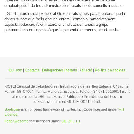
Igualment, condicionaria les retribucions de la resta de personal
empleat públic de les administracions locals i dels consells insulars.
L’STEI Intersindical exigeix al Govern i als grups parlamentaris que hi
donen suport que facin anques enrere i esmenin immediatament
aquesta redacció. Així mateix, el sindicat demanarà a grups
parlamentaris de l’oposició que hi presentin esmenes per aturar-ho.
Qui som
|
Contacta
|
Delegacions i horaris
|
Afiliació
|
Política de cookies
©STEI Sindicat de treballadores i treballadors de les Illes Balears. C/ Jaume
Ferran, 58. 07004. Palma. Mallorca. Espanya. Telèfon: 34 971 901600. Inscrit
al registre de la DG de la Funció Pública de Presidència del Govern
d’Espanya, número 49. CIF: G07126956
Bootstrap
is a front-end framework of Twitter, Inc. Code licensed under
MIT
License.
Font Awesome
font licensed under
SIL OFL 1.1
.