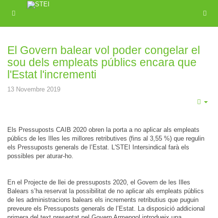
El Govern balear vol poder congelar el
sou dels empleats públics encara que
l'Estat l'incrementi
13 Novembre 2019
Emp
Els Pressuposts CAIB 2020 obren la porta a no aplicar als empleats
públics de les Illes les millores retributives (fins al 3,55 %) que regulin
els Pressuposts generals de l’Estat. L'STEI Intersindical farà els
possibles per aturar-ho.
En el Projecte de llei de pressuposts 2020, el Govern de les Illes
Balears s’ha reservat la possibilitat de no aplicar als empleats públics
de les administracions balears els increments retributius que puguin
preveure els Pressuposts generals de l’Estat. La disposició addicional
primera del text presentat pel Govern Armengol introdueix una