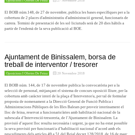
Oposicions I Ofertes De Feina
27 Novembre 2018
El BOIB núm.148, de 27 de novembre, publica les bases específiques per a la
cobertura de 2 places d'administratiu d'administració general, funcionaris de
carrera. Termini de presentació de les sol·liciutuds serà de 20 dies hàbils a
partir de l'endemà de la seva publicació al BOE.
Ajuntament de Binissalem, borsa de
treball de interventor / tresorer
Oposicions I Ofertes De Feina
20 Novembre 2018
El BOIB núm. 144, de 17 de novembre publica la convocatòria per a la
selecció de personal, mitjançant el sistema de concurs oposició lliure, per la
cobertura amb caràcter interí de la plaça d’Interventor/a, per tal de formular
proposta de nomenament a la Direcció General de Funció Publica i
Administracions Públiques de les Illes Balears per proveir interinament el
lloc de feina, reservat a funcionaris/àries amb habilitació nacional de la
subescala d’Intervenció-tresoreria, de l’Ajuntament de Binissalem. La
provisió d’aquest lloc resulta necessària i urgent, ja que no ha estat possible
la seva provisió per funcionari/a d’habilitació nacional d’acord amb els
procediments dels articles 49 a 51 del Reial decret 128/2018, de 16 de març,