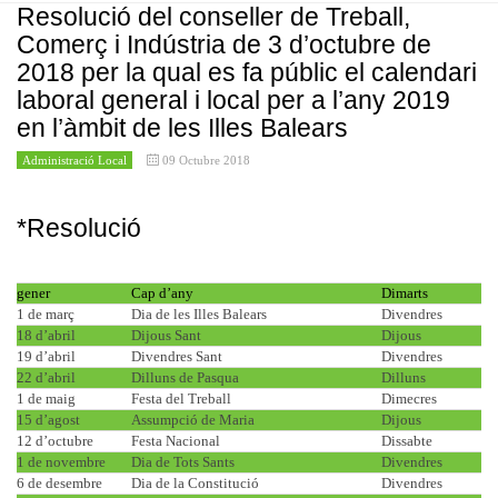
Resolució del conseller de Treball,
Comerç i Indústria de 3 d’octubre de
2018 per la qual es fa públic el calendari
laboral general i local per a l’any 2019
en l’àmbit de les Illes Balears
Administració Local
09 Octubre 2018
*Resolució
gener
Cap d’any
Dimarts
1 de març
Dia de les Illes Balears
Divendres
18 d’abril
Dijous Sant
Dijous
19 d’abril
Divendres Sant
Divendres
22 d’abril
Dilluns de Pasqua
Dilluns
1 de maig
Festa del Treball
Dimecres
15 d’agost
Assumpció de Maria
Dijous
12 d’octubre
Festa Nacional
Dissabte
1 de novembre
Dia de Tots Sants
Divendres
6 de desembre
Dia de la Constitució
Divendres