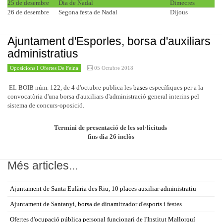
25 de desembre
Dia de Nadal
Dimecres
26 de desembre
Segona festa de Nadal
Dijous
Ajuntament d'Esporles, borsa d'auxiliars
administratius
Oposicions I Ofertes De Feina
05 Octubre 2018
EL BOIB núm. 122, de 4 d'octubre publica les
bases
específiques per a la
convocatòria d'una borsa d'auxiliars d'administració general interins pel
sistema de concurs-oposició.
Termini de presentació de les sol·licituds
fins dia 26 inclòs
Més articles...
Ajuntament de Santa Eulària des Riu, 10 places auxiliar administratiu
Ajuntament de Santanyí, borsa de dinamitzador d'esports i festes
Ofertes d'ocupació pública personal funcionari de l'Institut Mallorquí