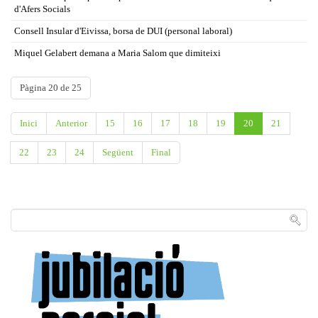
d'Afers Socials
Consell Insular d'Eivissa, borsa de DUI (personal laboral)
Miquel Gelabert demana a Maria Salom que dimiteixi
Pàgina 20 de 25
Inici
Anterior
15
16
17
18
19
20
21
22
23
24
Següent
Final