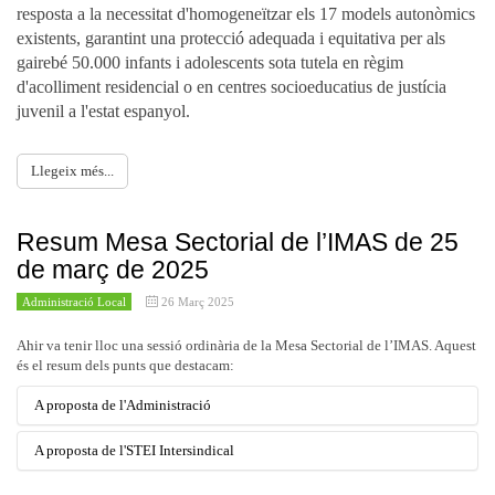
resposta a la necessitat d'homogeneïtzar els 17 models autonòmics
existents, garantint una protecció adequada i equitativa per als
gairebé 50.000 infants i adolescents sota tutela en règim
d'acolliment residencial o en centres socioeducatius de justícia
juvenil a l'estat espanyol.
Llegeix més...
Resum Mesa Sectorial de l’IMAS de 25
de març de 2025
Administració Local
26 Març 2025
Ahir va tenir lloc una sessió ordinària de la Mesa Sectorial de l’IMAS. Aquest
és el resum dels punts que destacam:
A proposta de l'Administració
A proposta de l'STEI Intersindical
Va explicar la nova Instrucció de Formació de l’IMAS 2025.