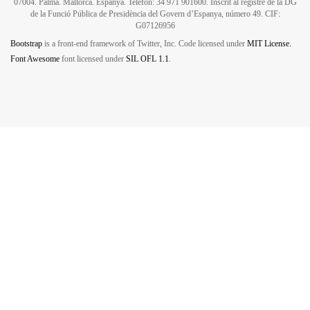
07004. Palma. Mallorca. Espanya. Telèfon: 34 971 901600. Inscrit al registre de la DG
de la Funció Pública de Presidència del Govern d’Espanya, número 49. CIF:
G07126956
Bootstrap
is a front-end framework of Twitter, Inc. Code licensed under
MIT License.
Font Awesome
font licensed under
SIL OFL 1.1
.