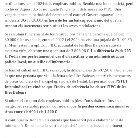
als aspirants o bé que han cridat i no han contestat, o bé que l'aspirant
proves
retribucions per al 2024 dels empleats públics. Sembla una bona notícia, però
ha estat sancionat, o que resta en situació de no disponible.
no ho és. Aquest 0,5 % no iguala l’increment dels sous amb l’IPC. Una
L’STEI va demanar per la previsió de dates d’examen de diferents
vegada tancat el període del darrer acord entre el Govern espanyol i els
L'Administració ho valorà de forma positiva i estudiarà com es podria
categories i per possibles ubicacions.
sindicats UGT i CCOO,
és hora de fer un balanç econòmic
del que han
fer aplicar-ho, si bé, reconeix que el contracte de telefonia compartida
suposat els increments retributius i les seves modulacions.
La cap de servei de Selecció i Provisió ens va contestar que fan feina
amb el CIM no preveu aquesta eina.
per poder emparaular diferents espais per fer-hi les proves.
Segurament
Si calculam l’increment de les retribucions per a una persona que percep
9. Nombre d’usuaris totals del SAID. Desglossament d’usuaris que
les primeres proves seran del subgrup A2,
ja que han de dur a terme
30.000 € bruts anuals, entre el 2022 i el 2024 ha vist una pujada de 3.100,85
utilitzen el servei de Psicologia, Fisioteràpia i Educació Social, la
tres proves. Hi haurà proves de diferents categories/especialitats en un
€. Mentrestant, si aplicam l’IPC acumulat de les Illes Balears a aquesta
ràtio.
mateix dia.
Entre prova i prova hauran de passar un mínim de tres
mateixa xifra, obtenim una quantitat de 3.806,06 €.
La diferència és de
705
dies hàbils. La previsió de les primeres proves és per octubre o
L'STEI
va exposar que hi ha una manca de psicòlegs, fisioterapeutes o
€
.
Podria ser perfectament el cas d’un auxiliar o un administratiu, un
novembre.
educadors socials per atendre les necessitats dels usuaris d'aquest
policia local, un auxiliar d’infermeria...
servei, atès principalment per tècniques en cures auxiliars d’Infermeria.
Pel que fa a les properes convocatòries de concurs oposició, la previsió
Si feim el càlcul amb l’IPC espanyol, la diferència és de 507,56 €. Però el cas
L’Administració va informar de les dades d’atenció d’aquest personal,
de publicació és la següent:
és que una persona que viu i fa feina a les Illes Balears pateix els increments
de la seva distribució i de les tasques pendents, com el nomenament
de preus concrets de l’arxipèlag, i no els de l’estat. És per això que
l’STEI
Abril-maig 2025
d’un nutricionista per programa tan bon punt l’IMAS disposi d’una
Intersindical reivindica que l’índex de referència ha de ser l’IPC de les
borsa d’aquesta especialitat.
Psicòleg/òloga
Illes Balears
.
10. Cobertura coordinador-a SAID Nord II
Tècnic/a grau mitjà
Si miram el conjunt dels empleats públics (des d’un subaltern fins a un
Ja s’està tramitant a Recursos Humans.
metge, per exemple), podem considerar que
la pèrdua econòmica anual se
Metge/ssa
situa entre els 600 i els 1.200 €
.
11. Incorporació tècnic-a en cures auxiliar d’Infermeria en centres
Tècnic/a superior en prevenció
de primera acollida per atendre necessitats especials de menors amb
A continuació trobareu els càlculs que han servit per a elaborar aquesta
Tècnic/a mitjà informàtica grup B
discapacitat
informació. Romanem a la vostra disposició per a qualsevol aclariment.
Informàtica telemàtica
L'STEI
va exposar la necessitat d'incorporar un tècnic/a en cures
auxiliars Infermeria (TCAI) al centre per atendre nous ingressos que han