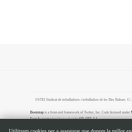
©STEI Sindicat de treballadores i treballadors de les Illes Balears. 
Bootstrap
is a front-end framework of Twitter, Inc. Code licensed under
Font Awesome
font licensed under
SIL OFL 1.1
.
Utilitzem cookies per a assegurar que donem la millor expe