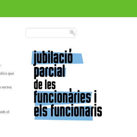
r
blics que
 sector.
amb el