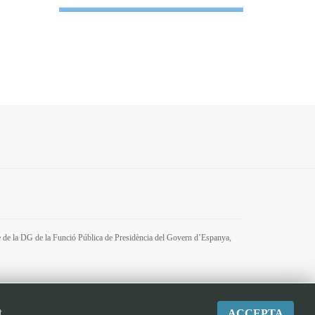
tre de la DG de la Funció Pública de Presidència del Govern d’Espanya,
t
ACCEPTA