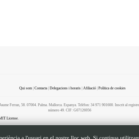
Qui som
|
Contacta
|
Delegacions i horaris
|
Afiliació
|
Política de cookies
C/ Jaume Ferran, 58. 07004. Palma. Mallorca. Espanya. Telèfon: 34 971 901600. Inscrit al regis
número 49. CIF: G07126956
MIT License.
riència a l'usuari en el nostre lloc web. Si continua utilitzan