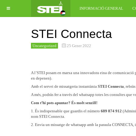
INFORMACIÓ GENERAL
C
STEI Connecta
Uncategorized
25 Gener 2022
A l’STEI posam en marxa una innovadora eina de comunicació per 
en depenen).
Amb el servei de missatgeria instantània
STEI Connecta
, rebrà
A més, podràs fer a través del whatsapp totes les consultes que v
Com t’hi pots apuntar? És molt senzill!
1. És indispensable que guardis el número
689 874 912
(Admini
nom STEI Connecta.
2. Envia un missatge de whatsapp amb la paraula CONNECTA, indican