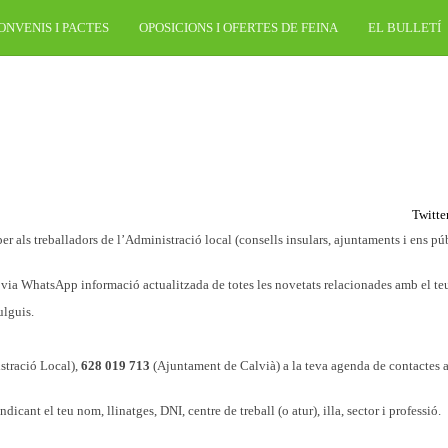
ONVENIS I PACTES
OPOSICIONS I OFERTES DE FEINA
EL BULLETÍ
Twitte
als treballadors de l’Administració local (consells insulars, ajuntaments i ens pú
s via WhatsApp informació actualitzada de totes les novetats relacionades amb el teu
ulguis.
stració Local),
628 019 713
(Ajuntament de Calvià) a la teva agenda de contactes 
t el teu nom, llinatges, DNI, centre de treball (o atur), illa, sector i professió.