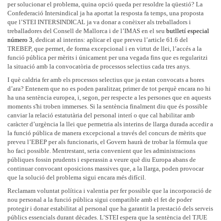
per solucionar el problema, quina opció queda per resoldre la qüestió? La
Confederació Intersindical ja ha aportat la resposta fa temps, una proposta
que l’STEI INTERSINDICAL ja va donar a conèixer als treballadors i
treballadores del Consell de Mallorca i de l’IMAS en el seu
butlletí especial
número 3
, dedicat al interins: aplicar el que preveu l’article 61.6 del
TREBEP, que permet, de forma excepcional i en virtut de llei, l’accés a la
funció pública per mèrits i únicament per una vegada fins que es regularitzi
la situació amb la convocatòria de processos selectius cada tres anys.
I què caldria fer amb els processos selectius que ja estan convocats a hores
d’ara? Entenem que no es poden paralitzar, primer de tot perquè encara no hi
ha una sentència europea, i, segon, per respecte a les persones que en aquests
moments s'hi troben immerses. Si la sentència finalment diu que és possible
canviar la relació estatutària del personal interí o que cal habilitar amb
caràcter d’urgència la llei que permetria als interins de llarga durada accedir a
la funció pública de manera excepcional a través del concurs de mèrits que
preveu l’EBEP per als funcionaris, el Govern haurà de trobar la fórmula que
ho faci possible. Mentrestant, seria convenient que les administracions
públiques fossin prudents i esperassin a veure què diu Europa abans de
continuar convocant oposicions massives que, a la llarga, poden provocar
que la solució del problema sigui encara més difícil.
Reclamam voluntat política i valentia per fer possible que la incorporació de
nou personal a la funció pública sigui compatible amb el fet de poder
protegir i donar estabilitat al personal que ha garantit la prestació dels serveis
públics essencials durant dècades. L’STEI espera que la sentència del TJUE