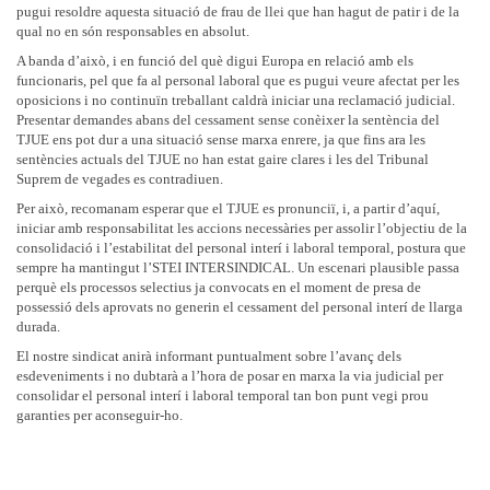
pugui resoldre aquesta situació de frau de llei que han hagut de patir i de la
qual no en són responsables en absolut.
A banda d’això, i en funció del què digui Europa en relació amb els
funcionaris, pel que fa al personal laboral que es pugui veure afectat per les
oposicions i no continuïn treballant caldrà iniciar una reclamació judicial.
Presentar demandes abans del cessament sense conèixer la sentència del
TJUE ens pot dur a una situació sense marxa enrere, ja que fins ara les
sentències actuals del TJUE no han estat gaire clares i les del Tribunal
Suprem de vegades es contradiuen.
Per això, recomanam esperar que el TJUE es pronunciï, i, a partir d’aquí,
iniciar amb responsabilitat les accions necessàries per assolir l’objectiu de la
consolidació i l’estabilitat del personal interí i laboral temporal, postura que
sempre ha mantingut l’STEI INTERSINDICAL. Un escenari plausible passa
perquè els processos selectius ja convocats en el moment de presa de
possessió dels aprovats no generin el cessament del personal interí de llarga
durada.
El nostre sindicat anirà informant puntualment sobre l’avanç dels
esdeveniments i no dubtarà a l’hora de posar en marxa la via judicial per
consolidar el personal interí i laboral temporal tan bon punt vegi prou
garanties per aconseguir-ho.