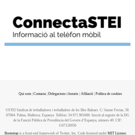
Qui som
|
Contacta
|
Delegacions i horaris
|
Afiliació
|
Política de cookies
©STEI Sindicat de treballadores i treballadors de les Illes Balears. C/ Jaume Ferran, 58.
07004. Palma. Mallorca. Espanya. Telèfon: 34 971 901600. Inscrit al registre de la DG
de la Funció Pública de Presidència del Govern d’Espanya, número 49. CIF:
G07126956
Bootstrap
is a front-end framework of Twitter, Inc. Code licensed under
MIT License.