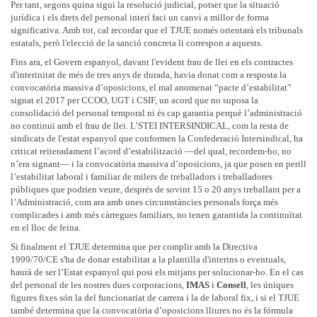
Per tant, segons quina sigui la resolució judicial, potser que la situació
jurídica i els drets del personal interí faci un canvi a millor de forma
significativa. Amb tot, cal recordar que el TJUE només orientarà els tribunals
estatals, però l'elecció de la sanció concreta li correspon a aquests.
Fins ara, el Govern espanyol, davant l'evident frau de llei en els contractes
d'interinitat de més de tres anys de durada, havia donat com a resposta la
convocatòria massiva d’oposicions, el mal anomenat “pacte d’estabilitat”
signat el 2017 per CCOO, UGT i CSIF, un acord que no suposa la
consolidació del personal temporal ni és cap garantia perquè l’administració
no continuï amb el frau de llei. L’STEI INTERSINDICAL, com la resta de
sindicats de l'estat espanyol que conformen la Confederació Intersindical, ha
criticat reiteradament l’acord d’estabilització —del qual, recordem-ho, no
n’era signant— i la convocatòria massiva d’oposicions, ja que posen en perill
l’estabilitat laboral i familiar de milers de treballadors i treballadores
públiques que podrien veure, després de sovint 15 o 20 anys treballant per a
l’Administració, com ara amb unes circumstàncies personals força més
complicades i amb més càrregues familiars, no tenen garantida la continuïtat
en el lloc de feina.
Si finalment el TJUE determina que per complir amb la Directiva
1999/70/CE s'ha de donar estabilitat a la plantilla d'interins o eventuals,
haurà de ser l’Estat espanyol qui posi els mitjans per solucionar-ho. En el cas
del personal de les nostres dues corporacions,
IMAS
i
Consell
, les úniques
figures fixes són la del funcionariat de carrera i la de laboral fix, i si el TJUE
també determina que la convocatòria d’oposicions lliures no és la fórmula