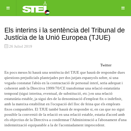
Els interins i la sentència del Tribunal de
Justícia de la Unió Europea (TJUE)
26 Juliol 2019
Twitter
En pocs mesos hi haurà una sentència del TJUE que haurà de respondre dues
qüestions prejudicials plantejades per dos jutjats espanyols sobre, si una
vegada constatat l'abús en la contractació de personal interí, seria adequat i
coherent amb la Directiva 1999/70/CE transformar una relació estatutària
temporal (sigui interina, eventual, de substitució, etc.) en una relació
estatutària estable, ja sigui des de la denominació d'empleat fix o indefinit,
amb la mateixa estabilitat en l'ocupació del lloc de feina que els empleats
fixos comparables. El TJUE també haurà de respondre si, en cas que no sigui
possible la conversió de la relació en una relació estable, estaria d'acord amb
els objectius de la Directiva a condemnar l'Administració a l'abonament d'una
indemnització equiparable a la de l'acomiadament improcedent.