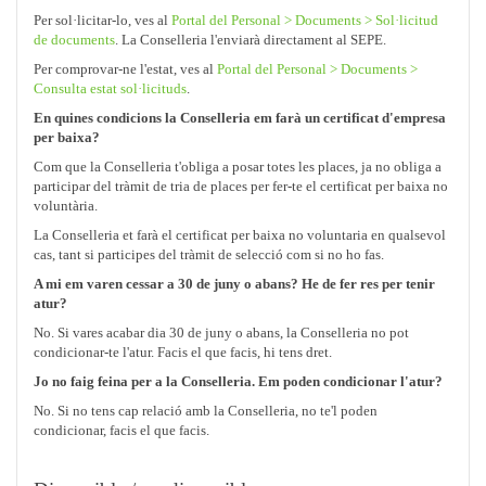
Per sol·licitar-lo, ves al
Portal del Personal > Documents > Sol·licitud
de documents
. La Conselleria l'enviarà directament al SEPE.
Per comprovar-ne l'estat, ves al
Portal del Personal > Documents >
Consulta estat sol·licituds
.
En quines condicions la Conselleria em farà un certificat d'empresa
per baixa?
Com que la Conselleria t'obliga a posar totes les places, ja no obliga a
participar del tràmit de tria de places per fer-te el certificat per baixa no
voluntària.
La Conselleria et farà el certificat per baixa no voluntaria en qualsevol
cas, tant si participes del tràmit de selecció com si no ho fas.
A mi em varen cessar a 30 de juny o abans? He de fer res per tenir
atur?
No. Si vares acabar dia 30 de juny o abans, la Conselleria no pot
condicionar-te l'atur. Facis el que facis, hi tens dret.
Jo no faig feina per a la Conselleria. Em poden condicionar l'atur?
No. Si no tens cap relació amb la Conselleria, no te'l poden
condicionar, facis el que facis.