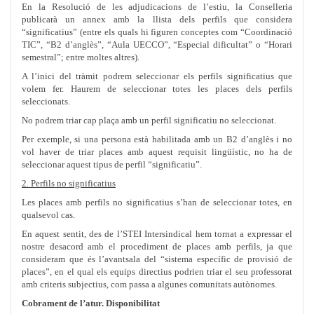
En la Resolució de les adjudicacions de l’estiu, la Conselleria
publicarà un annex amb la llista dels perfils que considera
“significatius” (entre els quals hi figuren conceptes com “Coordinació
TIC”, “B2 d’anglès”, “Aula UECCO”, “Especial dificultat” o “Horari
semestral”; entre moltes altres).
A l’inici del tràmit podrem seleccionar els perfils significatius que
volem fer. Haurem de seleccionar totes les places dels perfils
seleccionats.
No podrem triar cap plaça amb un perfil significatiu no seleccionat.
Per exemple, si una persona està habilitada amb un B2 d’anglès i no
vol haver de triar places amb aquest requisit lingüístic, no ha de
seleccionar aquest tipus de perfil “significatiu”.
2. Perfils no significatius
Les places amb perfils no significatius s’han de seleccionar totes, en
qualsevol cas.
En aquest sentit, des de l’STEI Intersindical hem tornat a expressar el
nostre desacord amb el procediment de places amb perfils, ja que
consideram que és l’avantsala del “sistema específic de provisió de
places”, en el qual els equips directius podrien triar el seu professorat
amb criteris subjectius, com passa a algunes comunitats autònomes.
Cobrament de l’atur. Disponibilitat