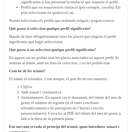
significatius si has presentat la titulació que requeria el perfil.
Perfils que no requeireixen titulació (per exemple, cavalls). Els
pots seleccionar en qualsevol cas.
Només selecciona els perfils que realment vulguis i puguis exercir.
Què passa si seleccion qualque perfil significatiu?
Hauràs de triar obligatòriament totes les places que tinguin el perfil
significatiu que hagis seleccionat.
Què passa si no seleccion qualque perfil significatiu?
En aquest cas no podràs triar les places associades en aquest perfil. Et
sortiran al tràmit, amb un fons de color fosc, i no les podràs triar.
Com he de fer tràmit?
El tràmit és telemàtic. Com sempre, el pots fer de tres maneres:
Cl@ve.
Amb usuari i contrasenya.
Anònimament. En aquest cas et demanarà, del tràmit del mes de
gener, el número de registre (si el vares concloure
telemàticament) o de preregistre (si l’havies conclòs
presencialment). Cerca-ho al PDF del tràmit del mes de gener, a
dalt a la dreta de la primera plana.
Em surt una errada al principi del tràmit, quan introduesc usuari i
contrasenya.