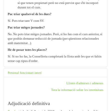
sí que tenen propietari però no està previst que s'hi incorpori
durant tot el curs.
Puc triar qualsevol de les dues?
Sí. Pots triar tant V com SV.
Puc triar mitges jornades?
No. No pots triar mitges jornades. Però, si ho fan com el curs anterior, sí
que podràs demanar reducció de jornada (per qüestions relacionades
amb maternitat...).
He de posar totes les places?
Sí. Si no ho fas, la Conselleria completarà la llista amb les que et faltin
sense cap tipus d'ordre.
Personal funcionari interí
Llistes d'admeses i admesos
Tota la informació sobre les interinitats
Adjudicació definitiva