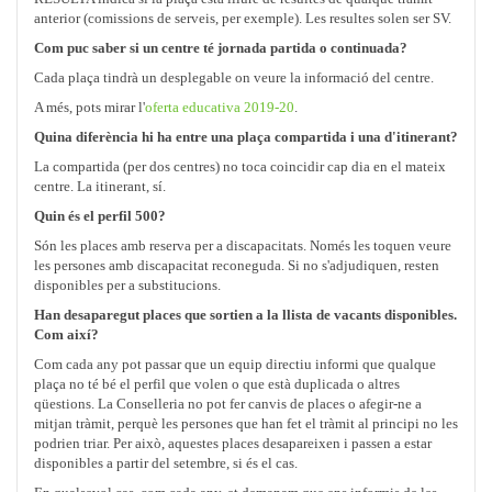
anterior (comissions de serveis, per exemple). Les resultes solen ser SV.
Com puc saber si un centre té jornada partida o continuada?
Cada plaça tindrà un desplegable on veure la informació del centre.
A més, pots mirar l'
oferta educativa 2019-20
.
Quina diferència hi ha entre una plaça compartida i una d'itinerant?
La compartida (per dos centres) no toca coincidir cap dia en el mateix
centre. La itinerant, sí.
Quin és el perfil 500?
Són les places amb reserva per a discapacitats. Només les toquen veure
les persones amb discapacitat reconeguda. Si no s'adjudiquen, resten
disponibles per a substitucions.
Han desaparegut places que sortien a la llista de vacants disponibles.
Com així?
Com cada any pot passar que un equip directiu informi que qualque
plaça no té bé el perfil que volen o que està duplicada o altres
qüestions. La Conselleria no pot fer canvis de places o afegir-ne a
mitjan tràmit, perquè les persones que han fet el tràmit al principi no les
podrien triar. Per això, aquestes places desapareixen i passen a estar
disponibles a partir del setembre, si és el cas.