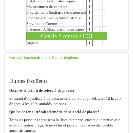
Instal·lacions electrotècniques
1
Manteniment de vehicles
1
Procidements Sanitaris i Assistencials
1
Processos de Gestió Administrativa
1
Serveis a la Comunitat
1
Sistemes i Aplicacions Infomàtiques
1
1
Cos de Professors EOI
Anglès
1
Personal funcionari interí. Dubtes freqüents
Dubtes freqüents
Quan és el tràmit de selecció de places?
El tràmit d'adjudicació de vacants serà del 30 de juliol, a les 12 h, al 5
d'agost, a les 12 h, ambdós inclosos.
Qui ha de fer el tràmit telemàtic de selecció de places?
Totes les persones admeses a la llista d'interins, encara que pensis que
no hi obtindràs plaça. Si no el fas et posaran com a no disponible
automàticament.