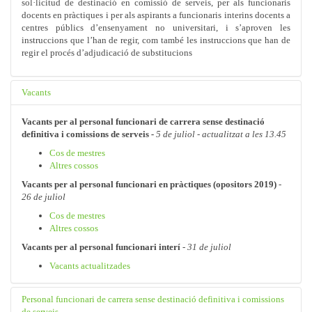
sol·licitud de destinació en comissió de serveis, per als funcionaris
docents en pràctiques i per als aspirants a funcionaris interins docents a
centres públics d’ensenyament no universitari, i s’aproven les
instruccions que l’han de regir, com també les instruccions que han de
regir el procés d’adjudicació de substitucions
Vacants
Vacants per al p
ersonal funcionari de carrera sense destinació
definitiva i comissions de serveis
-
5 de juliol - actualitzat a les 13.45
Cos de mestres
Altres cossos
Vacants per al p
ersonal funcionari en pràctiques (opositors 2019)
-
26
de juliol
Cos de mestres
Altres cossos
Vacants per al p
ersonal funcionari interí
- 31
de juliol
Vacants actualitzades
Personal funcionari de carrera sense destinació definitiva i comissions
de serveis