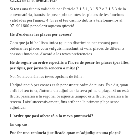
3.1.5.3 de la convocatòria?
Si tens una funció validada per l'article 3.1.5.1, 3.1.5.2 o 3.1.5.3 de la
convocatòria, hauràs de posar primer totes les places de les funcions
validades per l'annex 4. Si és el teu cas, no dubtis a telefonar-nos al
971901600 per aclarir aquesta qüestió.
He d'ordenar les places per cossos?
Com que ja hi ha llista única (que no discrimina per cossos) pots
ordenar les places com vulguis, mesclant, si vols, places de diferents
cossos i funcions, d'acord a les teves preferències.
He de seguir un ordre específic a l'hora de posar les places (per illes,
per tipus, per jornada sencera o mitja)?
No. No afectarà a les teves opcions de feina.
L'adjudicació per cossos es fa per estricte ordre de punts. És a dir, quan
arribi el teu torn, t'intentaran adjudicar la teva primera plaça. Si no està
lliure, passaran a la segona. Si aquesta tampoc està lliure, passaran a la
tercera. I així successivament, fins arribar a la primera plaça sense
adjudicar.
L'ordre que posi afectarà a la meva puntuació?
En cap cas.
Puc fer una renúncia justificada quan m'adjudiquen una plaça?