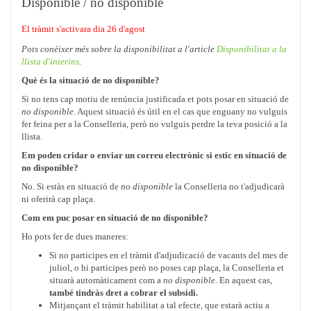
Disponible / no disponible
El tràmit s'activara dia 26 d'agost
Pots conèixer més sobre la disponibilitat a l'article
Disponibilitat a la
llista d'interins
.
Què és la situació de no disponible?
Si no tens cap motiu de renúncia justificada et pots posar en situació de
no disponible
. Aquest situació és útil en el cas que enguany no vulguis
fer feina per a la Conselleria, però no vulguis perdre la teva posició a la
llista.
Em poden cridar o enviar un correu electrònic si estic en situació de
no disponible?
No. Si estàs en situació de
no disponible
la Conselleria no t'adjudicarà
ni oferirà cap plaça.
Com em puc posar en situació de no disponible?
Ho pots fer de dues maneres:
Si no participes en el tràmit d'adjudicació de vacants del mes de
juliol, o hi participes però no poses cap plaça, la Conselleria et
situarà automàticament com a
no disponible
. En aquest cas,
també tindràs dret a cobrar el subsidi.
Mitjançant el tràmit habilitat a tal efecte, que estarà actiu a