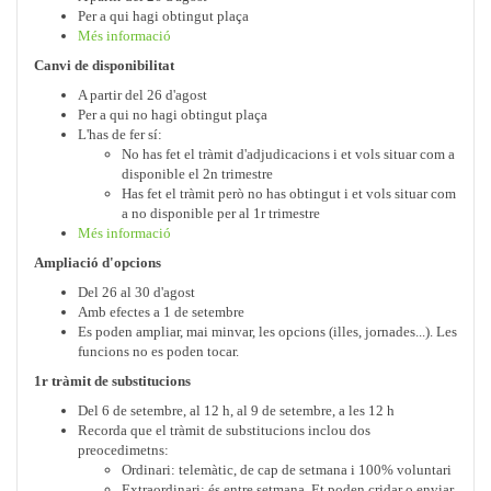
Per a qui hagi obtingut plaça
Més informació
Canvi de disponibilitat
A partir del 26 d'agost
Per a qui no hagi obtingut plaça
L'has de fer sí:
No has fet el tràmit d'adjudicacions i et vols situar com a
disponible el 2n trimestre
Has fet el tràmit però no has obtingut i et vols situar com
a no disponible per al 1r trimestre
Més informació
Ampliació d'opcions
Del 26 al 30 d'agost
Amb efectes a 1 de setembre
Es poden ampliar, mai minvar, les opcions (illes, jornades...). Les
funcions no es poden tocar.
1r tràmit de substitucions
Del 6 de setembre, al 12 h, al 9 de setembre, a les 12 h
Recorda que el tràmit de substitucions inclou dos
preocedimetns:
Ordinari: telemàtic, de cap de setmana i 100% voluntari
Extraordinari: és entre setmana. Et poden cridar o enviar