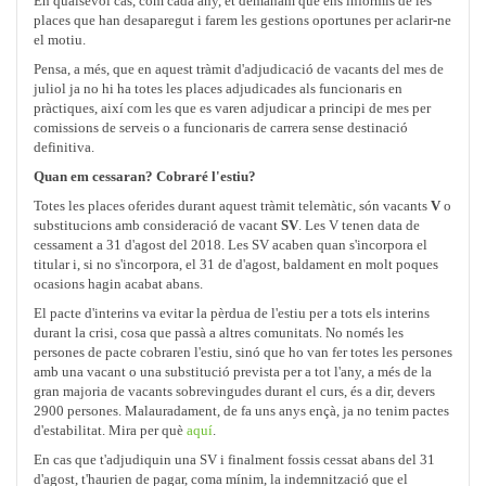
En qualsevol cas, com cada any, et demanam que ens informis de les
places que han desaparegut i farem les gestions oportunes per aclarir-ne
el motiu.
Pensa, a més, que en aquest tràmit d'adjudicació de vacants del mes de
juliol ja no hi ha totes les places adjudicades als funcionaris en
pràctiques, així com les que es varen adjudicar a principi de mes per
comissions de serveis o a funcionaris de carrera sense destinació
definitiva.
Quan em cessaran? Cobraré l'estiu?
Totes les places oferides durant aquest tràmit telemàtic, són vacants
V
o
substitucions amb consideració de vacant
SV
. Les V tenen data de
cessament a 31 d'agost del 2018. Les SV acaben quan s'incorpora el
titular i, si no s'incorpora, el 31 de d'agost, baldament en molt poques
ocasions hagin acabat abans.
El pacte d'interins va evitar la pèrdua de l'estiu per a tots els interins
durant la crisi, cosa que passà a altres comunitats. No només les
persones de pacte cobraren l'estiu, sinó que ho van fer totes les persones
amb una vacant o una substitució prevista per a tot l'any, a més de la
gran majoria de vacants sobrevingudes durant el curs, és a dir, devers
2900 persones. Malauradament, de fa uns anys ençà, ja no tenim pactes
d'estabilitat. Mira per què
aquí
.
En cas que t'adjudiquin una SV i finalment fossis cessat abans del 31
d'agost, t'haurien de pagar, coma mínim, la indemnització que el