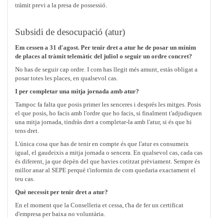
tràmit previ a la presa de possessió.
Subsidi de desocupació (atur)
Em cessen a 31 d'agost. Per tenir dret a atur he de posar un mínim
de places al tràmit telemàtic del juliol o seguir un ordre concret?
No has de seguir cap ordre. I com has llegit més amunt, estàs obligat a
posar totes les places, en qualsevol cas.
I per completar una mitja jornada amb atur?
Tampoc fa falta que posis primer les senceres i després les mitges. Posis
el que posis, ho facis amb l'ordre que ho facis, si finalment t'adjudiquen
una mitja jornada, tindràs dret a completar-la amb l'atur, si és que hi
tens dret.
L'única cosa que has de tenir en compte és que l'atur es consumeix
igual, el gaudeixis a mitja jornada o sencera. En qualsevol cas, cada cas
és diferent, ja que depèn del que havies cotitzat prèviament. Sempre és
millor anar al SEPE perquè t'informin de com quedaria exactament el
teu cas.
Què necessit per tenir dret a atur?
En el moment que la Conselleria et cessa, t'ha de fer un certificat
d'empresa per baixa no voluntària.