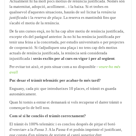
Actualment hi ha molt pocs motius de renúncia justificada. Només són
la maternitat, adopció, acolliment... i la baixa. Si et trobes en
qualssevol d'aquestes situacions, hauràs de sol·licitar la
renúncia
justificada
i la
reserva de plaça
. La reserva es mantindrà fins que
s'acabi el motiu de la renúncia.
De fa uns cursos ençà, no hi ha cap altre motiu de renúncia justificada,
excepte els del paràgraf anterior. Ja no hi ha renúncia justificada per
tenir una feina a la concertada, per estudis universitaris o per projectes
de cooperació. Si t'adjudiquen una plaça i no tens cap dels motius
actuals de renúncia justificada, la renúncia serà considerada
injustificada i
seràs exclòs per al curs en vigor i per al següent
.
Per evitar tot això, et pots situar com a no disponible -
veure-ho més
avall
Puc desar el tràmit telemàtic per acabar-lo més tard?
Enguany, cada pic que introdueixes 10 places, el tràmit es guarda
automàticament.
Quan hi tornis a entrar et demanarà si vols recuperar el darrer tràmit o
començar-lo de bell nou.
Com sé si he conclòs el tràmit correctament?
El tràmit és 100% telemàtic i es conclou després de pitjar el botó
d'«enviar» a la
Passa 3
. A la
Passa 4
et podràs imprimir el justificant,
que consta d'un número de registre al cantó superior dret.