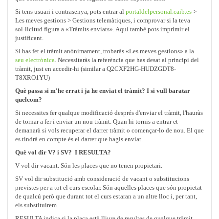
Si tens usuari i contrasenya, pots entrar al
portaldelpersonal.caib.es
>
Les meves gestions > Gestions telemàtiques, i comprovar si la teva
sol·licitud figura a «Tràmits enviats». Aquí també pots imprimir el
justificant.
Si has fet el tràmit anònimament, trobaràs «Les meves gestions» a la
seu electrònica
. Necessitaràs la referència que has desat al principi del
tràmit, just en accedir-hi (similar a Q2CXF2HG-HUDZGDT8-
T8XRO1YU)
Què passa si m'he errat i ja he enviat el tràmit? I si vull baratar
quelcom?
Si necessites fer qualque modificació després d'enviar el tràmit, l'hauràs
de tornar a fer i enviar un nou tràmit. Quan hi tornis a entrar et
demanarà si vols recuperar el darrer tràmit o començar-lo de nou. El que
es tindrà en compte és el darrer que hagis enviat.
Què vol dir V? i SV? I RESULTA?
V vol dir vacant. Són les places que no tenen propietari.
SV vol dir substitució amb consideració de vacant o substitucions
previstes per a tot el curs escolar. Són aquelles places que són propietat
de qualcú però que durant tot el curs estaran a un altre lloc i, per tant,
els substituirem.
RESULTA indica si la plaça està lliure de resultes de qualque tràmit