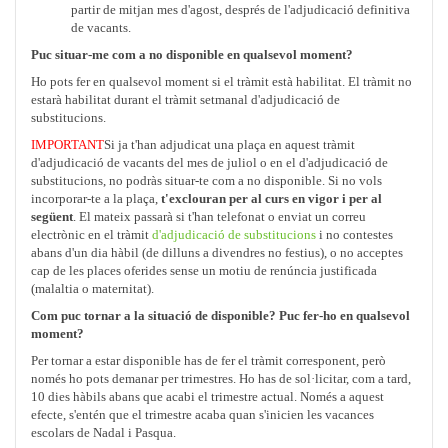
partir de mitjan mes d'agost, després de l'adjudicació definitiva
de vacants.
Puc situar-me com a no disponible en qualsevol moment?
Ho pots fer en qualsevol moment si el tràmit està habilitat. El tràmit no
estarà habilitat durant el tràmit setmanal d'adjudicació de
substitucions.
IMPORTANT
Si ja t'han adjudicat una plaça en aquest tràmit
d'adjudicació de vacants del mes de juliol o en el d'adjudicació de
substitucions, no podràs situar-te com a no disponible. Si no vols
incorporar-te a la plaça,
t'exclouran per al curs en vigor i per al
següent
. El mateix passarà si t'han telefonat o enviat un correu
electrònic en el tràmit
d'adjudicació de substitucions
i no contestes
abans d'un dia hàbil (de dilluns a divendres no festius), o no acceptes
cap de les places oferides sense un motiu de renúncia justificada
(malaltia o maternitat).
Com puc tornar a la situació de disponible? Puc fer-ho en qualsevol
moment?
Per tornar a estar disponible has de fer el tràmit corresponent, però
només ho pots demanar per trimestres. Ho has de sol·licitar, com a tard,
10 dies hàbils abans que acabi el trimestre actual. Només a aquest
efecte, s'entén que el trimestre acaba quan s'inicien les vacances
escolars de Nadal i Pasqua.