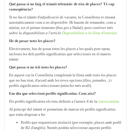
Què passa si no faig el tràmit telemàtic de tria de places? Té cap
conseqüència?
Si no fas el tràmit d'adjudicació de vacants, la Conselleria et situarà
automàticament com a
no disponible
. Hi hauràs de romandre, com a
mínim, tot el primer trimestre (fins per a Nadal) -
pots conèixer més
sobre la disponibilitat a l'article
Disponibilitat a la llista d'interins
.
He de posar totes les places?
Efectivament, has de posar totes les places a les quals pots optar,
incloses les dels perfils significatius que seleccionis en el mateix
tràmit.
Què passa si no triï totes les places?
En aquest cas la Conselleria completarà la llista amb totes les places
que no has triat, d'acord amb les teves opcions (illes, jornades...) i
perfils significatius seleccionats (mira-ho més avall).
Em diu que seleccioni perfils significatius. Com així?
Els perfils significatius els tens definits a l'annex 4 de la
convocatòria
.
Al principi del tràmit et permetran de marcar els perfils significatius
que estàs disposat a fer.
Perfils que requereixen titulació (per exemple, places amb perfil
de B2 d'anglès). Només podràs seleccionar aquests perfils