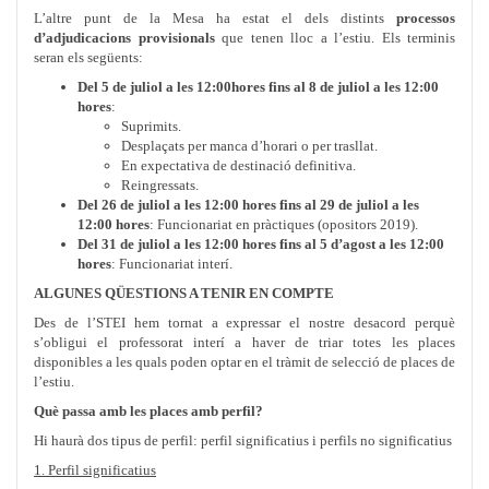
L’altre punt de la Mesa ha estat el dels distints
processos
d’adjudicacions provisionals
que tenen lloc a l’estiu. Els terminis
seran els següents:
Del 5 de juliol a les 12:00
hores fins al 8 de juliol a les 12:00
hores
:
Suprimits.
D
esplaçats per manca d’horari o per trasllat.
En e
xpectativa de destinació definitiva.
Reingressats.
Del 26 de juliol a les 12:00 hores fins al 29 de juliol a les
12:00 hores
: Funcionariat en pràctiques (opositors 2019).
Del 31 de juliol a les 12:00 hores fins al 5 d’agost a les 12:00
hores
: Funcionariat interí.
ALGUNES QÜESTIONS A TENIR EN COMPTE
Des de l’STEI hem tornat a expressar el nostre desacord perquè
s’obligui el professorat interí a haver de triar totes les places
disponibles a les quals poden optar en el tràmit de selecció de places de
l’estiu.
Què passa amb les places amb perfil?
Hi haurà dos tipus de perfil: perfil significatius i perfils no significatius
1. Perfil significatius