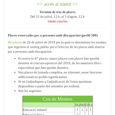
>> accés al tràmit >>
Termini de tria de places
Del 31
de juliol, 12 h, al 5 d'agost, 12 h
tràmit conclòs
Places reservades per a persones amb discapacitat (perfil 500)
Resolució
de 26 de juliol de 2019 per la qual es determinen les normes
que regeixen el sorteig públic per a l'elecció de les places amb reserva
per a persones amb discapacitat.
Es reserven 67 places, tantes places com places han quedat
desertes al concurs-oposició del 2019, de les mateixes illes i
especialitat que han quedat desertes.
Són places de jornada completa, no itinerant, sense funcions
addicionals ni perfils significaatius.
Si no s'adjudiquen a l'adjudicació de l'estiu quedaran
disponibles a partir del setembre per tothom.
Són les següents:
Cos de Mestres
Ma
Me
Ei
Fo
Educació infantil
5
1
2
1
Educació física
2