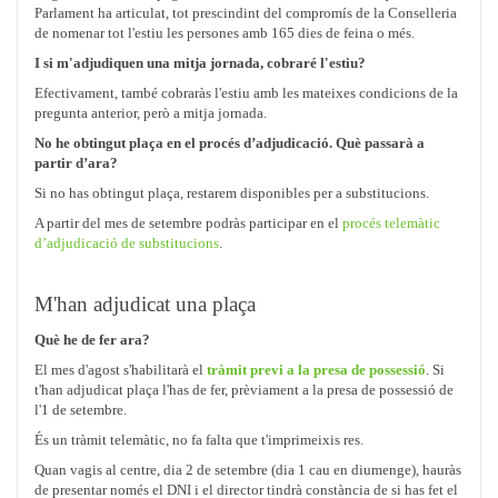
Parlament ha articulat, tot prescindint del compromís de la Conselleria
de nomenar tot l'estiu les persones amb 165 dies de feina o més.
I si m'adjudiquen una mitja jornada, cobraré l'estiu?
Efectivament, també cobraràs l'estiu amb les mateixes condicions de la
pregunta anterior, però a mitja jornada.
No he obtingut plaça en el procés d’adjudicació. Què passarà a
partir d’ara?
Si no has obtingut plaça, restarem disponibles per a substitucions.
A partir del mes de setembre podràs participar en el
procés telemàtic
d’adjudicació de substitucions
.
M'han adjudicat una plaça
Què he de fer ara?
El mes d'agost s'habilitarà el
tràmit previ a la presa de possessió
. Si
t'han adjudicat plaça l'has de fer, prèviament a la presa de possessió de
l'1 de setembre.
És un tràmit telemàtic, no fa falta que t'imprimeixis res.
Quan vagis al centre, dia 2 de setembre (dia 1 cau en diumenge), hauràs
de presentar només el DNI i el director tindrà constància de si has fet el