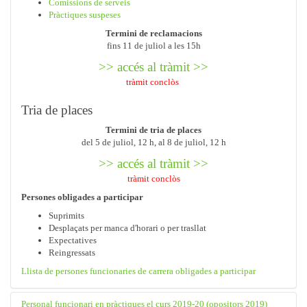
Comissions de serveis
Pràctiques suspeses
Termini de reclamacions
fins 11 de juliol a les 15h
>> accés al tràmit >>
tràmit conclòs
Tria de places
Termini de tria de places
del
5 de juliol, 12 h, al 8 de juliol, 12 h
>> accés al tràmit >>
tràmit conclòs
Persones obligades a participar
Suprimits
Desplaçats per manca d'horari o per trasllat
Expectatives
Reingressats
Llista de persones funcionaries de carrera obligades a participar
Personal funcionari en pràctiques el curs 2019-20 (opositors 2019)