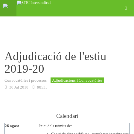
Adjudicació de l'estiu
2019-20
Convocatòries i processos
Adjudicacions I Convocatòries
30 Jul 2018
98535
Calendari
26 agost
Inici dels tràmits de:
Canvi de disponibilitat
- només per interins que