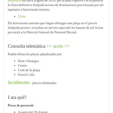
Resolució
de dia 6 d'agost de 2019, per la qual s'aprova i es fa pública
la llista definitiva d'adjudicacions de destinacions provisionals per als
aspirants a funcionaris interins.
Llista
Els funcionaris interins que hagin obtingut una plaça en el procés
d'adjudicacions i es trobin en serveis especials ho hauran de sol·licitar
per escrit a la Direcció General de Personal Docent.
Consulta telemàtica
>> accés >>
Podràs filtrar les places adjudicades per:
Nom i llinatges
Centre
Codi de la plaça
Funció i illa
Incidències
- places eliminades
I ara què?
Presa de possessió
A partir del 26 d'agost