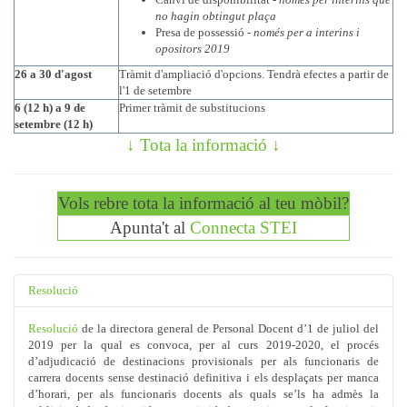
no hagin obtingut plaça
Presa de possessió -
només per a interins i
opositors 2019
26 a 30 d'agost
Tràmit d'ampliació d'opcions. Tendrà efectes a partir de
l'1 de setembre
6 (12 h) a 9 de
Primer tràmit de substitucions
setembre (12 h)
↓
Tota la informació
↓
Vols rebre tota la informació al teu mòbil?
Apunta't al
Connecta STEI
Resolució
Resolució
de la directora general de Personal Docent d’1 de juliol del
2019 per la qual es convoca, per al curs 2019-2020, el procés
d’adjudicació de destinacions provisionals per als funcionaris de
carrera docents sense destinació definitiva i els desplaçats per manca
d’horari, per als funcionaris docents als quals se’ls ha admès la