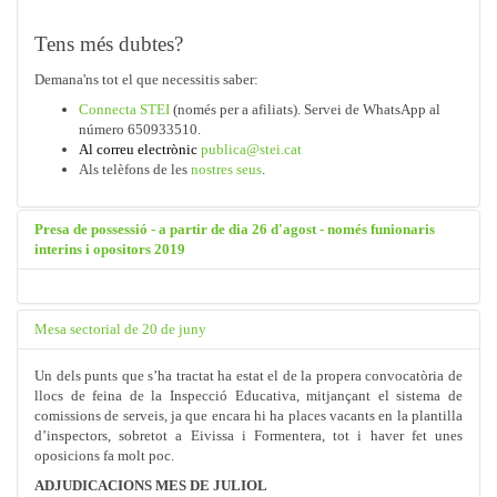
Tens més dubtes?
Demana'ns tot el que necessitis saber:
Connecta STEI
(només per a afiliats). Servei de WhatsApp al
número 650933510.
Al correu electrònic
publica@stei.cat
Als telèfons de les
nostres seus
.
Presa de possessió - a partir de dia 26 d'agost - només funionaris
interins i opositors 2019
Mesa sectorial de 20 de juny
Un dels punts que s’ha tractat ha estat el de la propera convocatòria de
llocs de feina de la Inspecció Educativa, mitjançant el sistema de
comissions de serveis, ja que encara hi ha places vacants en la plantilla
d’inspectors, sobretot a Eivissa i Formentera, tot i haver fet unes
oposicions fa molt poc.
ADJUDICACIONS MES DE JULIOL