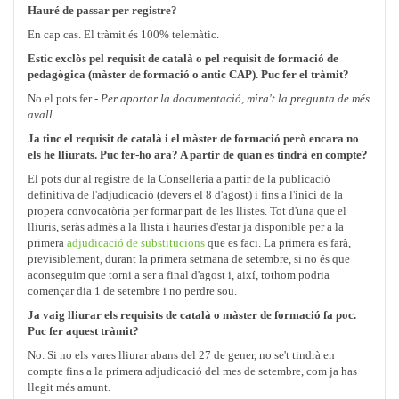
Hauré de passar per registre?
En cap cas. El tràmit és 100% telemàtic.
Estic exclòs pel requisit de català o pel requisit de formació de
pedagògica (màster de formació o antic CAP). Puc fer el tràmit?
No el pots fer -
Per aportar la documentació, mira't la pregunta de més
avall
Ja tinc el requisit de català i el màster de formació però encara no
els he lliurats. Puc fer-ho ara? A partir de quan es tindrà en compte?
El pots dur al registre de la Conselleria a partir de la publicació
definitiva de l'adjudicació (devers el 8 d'agost) i fins a l'inici de la
propera convocatòria per formar part de les llistes. Tot d'una que el
lliuris, seràs admès a la llista i hauries d'estar ja disponible per a la
primera
adjudicació de substitucions
que es faci. La primera es farà,
previsiblement, durant la primera setmana de setembre, si no és que
aconseguim que torni a ser a final d'agost i, així, tothom podria
començar dia 1 de setembre i no perdre sou.
Ja vaig lliurar els requisits de català o màster de formació fa poc.
Puc fer aquest tràmit?
No. Si no els vares lliurar abans del 27 de gener, no se't tindrà en
compte fins a la primera adjudicació del mes de setembre, com ja has
llegit més amunt.