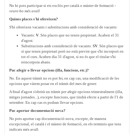
No hi pots participar si ets exclòs per català o màster de formació -
veure-ho més avall
Quines places s'hi ofereixen?
S'hi ofereixen vacants i substitucions amb consideració de vacants:
Vacants:
V
. Són places que no tenen propietari. Acaben el 31
d'agost.
Substitucions amb consideració de vacants:
SV
. Són places que
sí que tenen propietari però no està previst que s'hi incorpori en
tot el curs. Acaben dia 31 d'agost, si no és que el titular s'hi
reincorpora abans.
Puc afegir o llevar opcions (illa, funcions, etc.)?
No. En aquest tràmit no es pot fer, en cap cas, una modificació de les
opcions que vàrem posar en el tràmit del mes de gener.
A final d'agost s'obrirà un tràmit per afegir opcions trimestralment (illa,
mitges jornades...), excepte funcions, que tindrà efecte a partir de l'1 de
setembre. En cap cas es podran llevar opcions.
Puc aportar documentació
nova
?
No pots aportar cap documentació nova, excepte, de manera
excepcional, el català i el màster de formació, en els terminis que tens
indicats més avall.