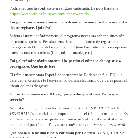
Podria ser que la contrasenya estigués caducada. La pots baratar a
https://www.caib.es/Intranet/canviapassword.do
Faig el tràmit anònimament i em demana un número d'enviament o
de preregistre. Quin és?
Si fem el tràmit anònimament, el programa necessita saber quines són
les nostres opcions. Per això, ens demana el número de registre o de
preregistre del tràmit del mes de gener. Quan l'introduïm ens recuperarà
totes les nostres opcions (illes, mitja jornada, etc.).
Faig el tràmit anònimament i i he perdut el número de registre o
preregistre. Què he de fer?
El tràmit incorporarà l'opció de recuperar-lo. Et demanarà el DNI i la
data de naixement i te l'enviaran al correu electrònic que vares posar al
tràmit del mes de gener.
Em surt un número molt llarg que em diu que el desi. Per a què
serveix?
Aquest número, amb una forma similar a
Q2CXF2HG-HUDZGDT8-
T8XRO1YU
, és especialment important si fas el tràmit anònimament. És
el que et demanaran per poder continuar amb el tràmit inacabat o per
recuperar el justificant d'enviament més endavant -
veure-ho més avall.
Què passa si tenc una funció validada per l'article 3.1.5.1, 3.1.5.2 o