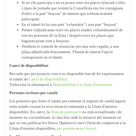
Si no s'hi participa o no es posen totes les places (d'acord a illes
i tipus de jornada que tenim) la Conselleria ens les consignara
d'ofici a la part "forçosa" de manera que tothom acabarà
participant.
En el tràmit hi ha una part "voluntària" i una part "forçosa".
Primer s'adjudicaran totes les places triades voluntàriament de
tots les persones de la llista i després totes les places que
haguem posat com a forçoses.
Tendrem el comodí de renunciar, per una sola vegada, a una
plaça adjudicada forçosament. S'haurà de marcar l'opció
corresponent en el tràmit.
Canvi de disponibilitat
Recorda que per posar-te com a no disponible has de fer expressament
el tràmit de
Canvi de disponibilitat
.
Troba tota la informació a
Disponibilitat a la llista d'interinitat
.
Persones excloses per català
Les persones que feren el tràmit per esmenar el requisit de català aquest
estiu només veuran la seva situació esmenada a la Llista d'interins
disponibles. En canvi, la
llista de puntuació
no està actualitzada i de
moment no s'actualitzarà: és una foto amb la situació del moment en
que es van publicar les llistes. Qualsevol canvi l'hem de comprovar a la
Llista d'interins disponibles,
per persona
o
per funció
.