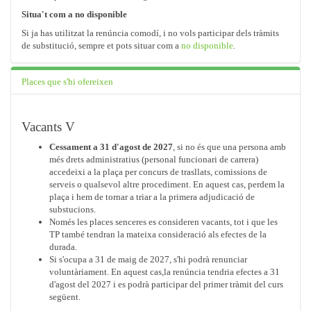
Situa't com a no disponible
Si ja has utilitzat la renúncia comodí, i no vols participar dels tràmits
de substitució, sempre et pots situar com a
no disponible
.
Places que s'hi ofereixen
Vacants V
Cessament a 31 d'agost de 2027
, si no és que una persona amb
més drets administratius (personal funcionari de carrera)
accedeixi a la plaça per concurs de trasllats, comissions de
serveis o qualsevol altre procediment. En aquest cas, perdem la
plaça i hem de tornar a triar a la primera adjudicació de
substucions.
Només les places senceres es consideren vacants, tot i que les
TP també tendran la mateixa consideració als efectes de la
durada.
Si s'ocupa a 31 de maig de 2027, s'hi podrà renunciar
voluntàriament. En aquest cas,la renúncia tendria efectes a 31
d'agost del 2027 i es podrà participar del primer tràmit del curs
següent.