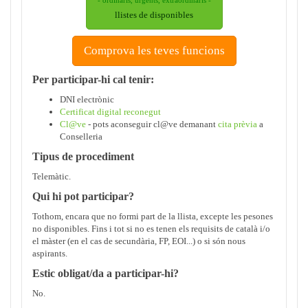
- ordinaris, urgents, extraordinaris -
llistes de disponibles
Comprova les teves funcions
Per participar-hi cal tenir:
DNI electrònic
Certificat digital reconegut
Cl@ve
- pots aconseguir cl@ve demanant
cita prèvia
a
Conselleria
Tipus de procediment
Telemàtic.
Qui hi pot participar?
Tothom, encara que no formi part de la llista, excepte les pesones
no disponibles. Fins i tot si no es tenen els requisits de català i/o
el màster (en el cas de secundària, FP, EOI...) o si són nous
aspirants.
Estic obligat/da a participar-hi?
No.