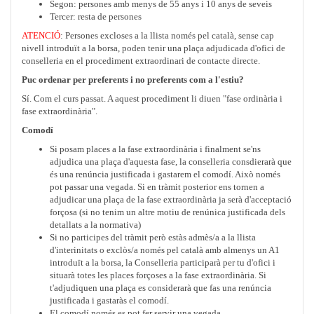
Segon: persones amb menys de 55 anys i 10 anys de seveis
Tercer: resta de persones
ATENCIÓ
: Persones excloses a la llista només pel català, sense cap
nivell introduït a la borsa, poden tenir una plaça adjudicada d'ofici de
conselleria en el procediment extraordinari de contacte directe.
Puc ordenar per preferents i no preferents com a l'estiu?
Sí. Com el curs passat. A aquest procediment li diuen "fase ordinària i
fase extraordinària".
Comodí
Si posam places a la fase extraordinària i finalment se'ns
adjudica una plaça d'aquesta fase, la conselleria consdierarà que
és una renúncia justificada i gastarem el comodí. Això només
pot passar una vegada. Si en tràmit posterior ens tornen a
adjudicar una plaça de la fase extraordinària ja serà d'acceptació
forçosa (si no tenim un altre motiu de renúnica justificada dels
detallats a la normativa)
Si no participes del tràmit però estàs admès/a a la llista
d'interinitats o exclòs/a només pel català amb almenys un A1
introduït a la borsa, la Conselleria participarà per tu d'ofici i
situarà totes les places forçoses a la fase extraordinària. Si
t'adjudiquen una plaça es considerarà que fas una renúncia
justificada i gastaràs el comodí.
El comodí només es pot fer servir una vegada.