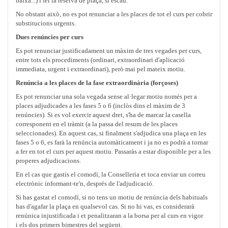
baixa...) i fer la reserva de plaça, si escau.
No obstant això, no es pot renunciar a les places de tot el curs per cobrir
substitucions urgents.
Dues renúncies per curs
Es pot renunciar justificadament un màxim de tres vegades per curs,
entre tots els procediments (ordinari, extraordinari d'aplicació
immediata, urgent i extraordinari), però mai pel mateix motiu.
Renúncia a les places de la fase extraordinària (forçoses)
Es pot renunciar una sola vegada sense al·legar motiu només per a
places adjudicades a les fases 5 o 6 (inclòs dins el màxim de 3
renúncies). Si es vol exercir aquest dret, s'ha de marcar la casella
corresponent en el tràmit (a la passa del resum de les places
seleccionades). En aquest cas, si finalment s'adjudica una plaça en les
fases 5 o 6, es farà la renúncia automàticament i ja no es podrà a tornar
a fer en tot el curs per aquest motiu. Passaràs a estar disponible per a les
properes adjudicacions.
En el cas que gastis el comodí, la Conselleria et toca enviar un correu
electrònic informant-te'n, després de l'adjudicació.
Si has gastat el comodí, si no tens un motiu de renúncia dels habituals
has d'agafar la plaça en qualsevol cas. Si no hi vas, es considerarà
renúnica injustificada i et penalitzaran a la borsa per al curs en vigor
i els dos primers bimestres del següent.