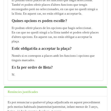
Et podran oferir places de les funcions que hagis seleccionat.
També et poden oferir places d'altres funcions que tengis
reconegudes però no seleccionades, en cas que no quedi ningú a
la llista. En aquest cas, no estàs obligat a acceptar-la.
Quines opcions es poden escollir?
Et podran oferir places de les opcions que hagis seleccionat.
En cas que no quedi ningú a la llista també et poden oferir places
d'altres opcions. En aquest cas, no estàs obligat a acceptar la
plaça.
Estic obligat/da a acceptar la plaça?
Només si es correspon a places amb les funcions i opcions que
tinguis marcades.
Es fa per ordre de llista?
Sí.
Renúncies justificades
Es pot renunciar a qualsevol plaça adjudicada en aquest procediment
pels motius habituals (maternitat/paternitat, infant menor de 3 anys,