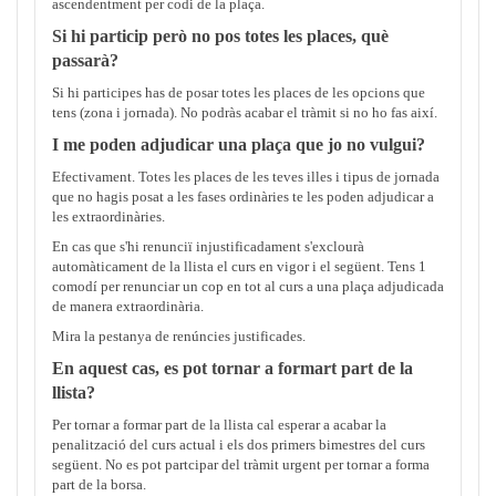
ascendentment per codi de la plaça.
Si hi particip però no pos totes les places, què
passarà?
Si hi participes has de posar totes les places de les opcions que
tens (zona i jornada). No podràs acabar el tràmit si no ho fas així.
I me poden adjudicar una plaça que jo no vulgui?
Efectivament. Totes les places de les teves illes i tipus de jornada
que no hagis posat a les fases ordinàries te les poden adjudicar a
les extraordinàries.
En cas que s'hi renunciï injustificadament s'exclourà
automàticament de la llista el curs en vigor i el següent. Tens 1
comodí per renunciar un cop en tot al curs a una plaça adjudicada
de manera extraordinària.
Mira la pestanya de renúncies justificades.
En aquest cas, es pot tornar a formart part de la
llista?
Per tornar a formar part de la llista cal esperar a acabar la
penalització del curs actual i els dos primers bimestres del curs
següent. No es pot partcipar del tràmit urgent per tornar a forma
part de la borsa.