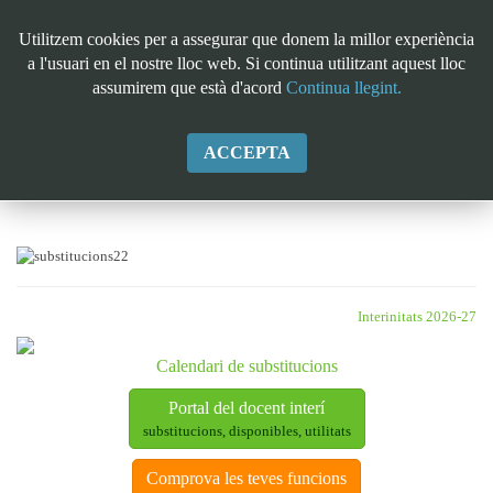
Utilitzem cookies per a assegurar que donem la millor experiència
a l'usuari en el nostre lloc web. Si continua utilitzant aquest lloc
assumirem que està d'acord
Continua llegint.
Substitucions
ACCEPTA
Convocatòries i processos
Adjudicacions I Convocatòries
09 Des 2025
297115
Interinitats 2026-27
Calendari de substitucions
Portal del docent interí
substitucions, disponibles, utilitats
Comprova les teves funcions