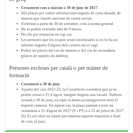
Cessament com a màxim a 30 de juny de 2027
.
Són places per cobrir substitucions urgents de curta durada, de
manera que s'anirà canviant de centre sovint.
S'oferiran a partir de 30 de setembre, com a norma general.
No es poden extendre més de 9 mesos.
No s'hi pot renunciar en cap cas.
Les persones que les ocupin seran tutoritzades si no hi ha un
informe negatiu d'alguns dels centres on es vagi.
Poden ser places del cos de mestres o del cos de secundària
(places de supòrts als àmbits).
Persones excloses per català o per màster de
formació
Cessament a 30 de juny
.
A partir del curs 2022-23, la Conselleria considera que ja no
poden cessar a 31 d’agost, malgrat tinguin una vacant. Tothom
cessarà a 30 de juny, excepte si abans aconsegueixen tenir el
requisit esmenat. En aquest cas, la plaça passarà a tenir un
cessament a 31 d'agost de 2027 (V i PT) o a 31 de juliol de 2027
(S). Es sol obrir un tràmit per esmenar aquests requisists a final
de curs, al juny.