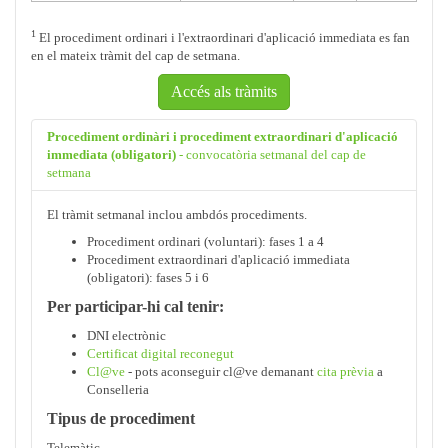
1
El procediment ordinari i l'extraordinari d'aplicació immediata es fan
en el mateix tràmit del cap de setmana.
Accés als tràmits
Procediment ordinàri i procediment extraordinari d'aplicació
immediata (obligatori)
- convocatòria setmanal del cap de
setmana
El tràmit setmanal inclou ambdós procediments.
Procediment ordinari (voluntari): fases 1 a 4
Procediment extraordinari d'aplicació immediata
(obligatori): fases 5 i 6
Per participar-hi cal tenir:
DNI electrònic
Certificat digital reconegut
Cl@ve
- pots aconseguir cl@ve demanant
cita prèvia
a
Conselleria
Tipus de procediment
Telemàtic.