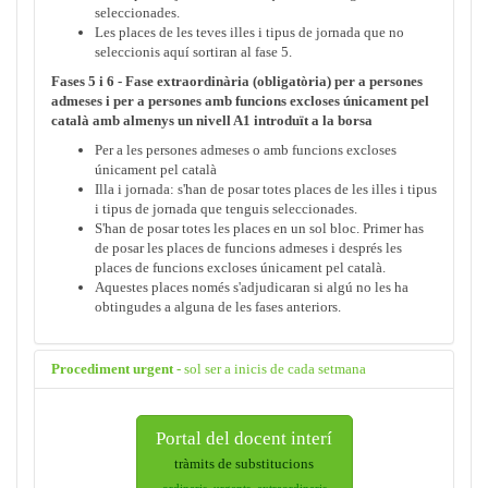
seleccionades.
Les places de les teves illes i tipus de jornada que no
seleccionis aquí sortiran al fase 5.
Fases 5 i 6 - Fase extraordinària (obligatòria) per a persones
admeses i per a persones amb funcions excloses únicament pel
català amb almenys un nivell A1 introduït a la borsa
Per a les persones admeses o amb funcions excloses
únicament pel català
Illa i jornada: s'han de posar totes places de les illes i tipus
i tipus de jornada que tenguis seleccionades.
S'han de posar totes les places en un sol bloc. Primer has
de posar les places de funcions admeses i després les
places de funcions excloses únicament pel català.
Aquestes places només s'adjudicaran si algú no les ha
obtingudes a alguna de les fases anteriors.
Procediment urgent
- sol ser a inicis de cada setmana
Portal del docent interí
tràmits de substitucions