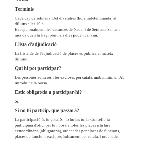
Terminis
Cada cap de setmana. Del divendres (hora indeterminada) al
dilluns a les 10 h.
Excepcionalment, les vacances de Nadal i de Setmana Santa, a
més de quan hi hagi pont, els dies poden canviar.
Llista d'adjudicació
La llista de de l'adjudicació de places es publica el mateix
dilluns.
Qui hi pot participar?
Les persones admeses i les excloses per català, amb mínim un A1
introduït a la borsa.
Estic obligat/da a participar-hi?
Sí.
Si no hi particip, què passarà?
La participació és forçosa. Si no ho fas tu, la Conselleria
participarà d'ofici per tu i posarà totes les places a la fase
extraordinària (obligatòria), ordenades per places de funcions,
places de funcions excloses únicament per català, i ordenades