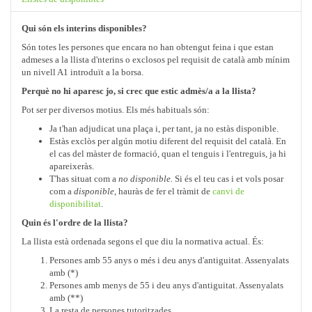
Qui són els interins disponibles?
Són totes les persones que encara no han obtengut feina i que estan
admeses a la llista d'nterins o exclosos pel requisit de català amb mínim
un nivell A1 introduït a la borsa.
Perquè no hi aparesc jo, si crec que estic admès/a a la llista?
Pot ser per diversos motius. Els més habituals són:
Ja t'han adjudicat una plaça i, per tant, ja no estàs disponible.
Estàs exclòs per algún motiu diferent del requisit del català. En
el cas del màster de formació, quan el tenguis i l'entreguis, ja hi
apareixeràs.
T'has situat com a
no disponible.
Si és el teu cas i et vols posar
com a
disponible
, hauràs de fer el tràmit de
canvi de
disponibilitat
.
Quin és l'ordre de la llista?
La llista està ordenada segons el que diu la normativa actual. És:
Persones amb 55 anys o més i deu anys d'antiguitat. Assenyalats
amb (*)
Persones amb menys de 55 i deu anys d'antiguitat. Assenyalats
amb (**)
La resta de persones tutoritzades