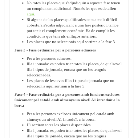
No totes les places que s'adjudiquin a aquesta fase tenen
un complement addicional. Només les que es detallen
aquí
.
Si alguna de les places qualificades com a molt difiícil
cobertura s'acaba adjudicant a una fase posterior, també
pot tenir el complement econòmic. Ha de complir les
condicions que tens als enllaços anteriors.
Les places que no seleccionis aquí sortiran a la fase 3.
Fase 3 - Fase ordinària per a persones admeses
Per a les persones admeses.
Illa i jornada: es poden triar totes les places, de qualsevol
illa i tipus de jornada, encara que no les tenguis
seleccionades.
Les places de les teves illes i tipus de jornada que no
seleccionis aquí sortiran a la fase 5.
Fase 4 - Fase ordinària per a persones amb funcions excloses
únicament pel català amb almenys un nivell A1 introduït a la
borsa
Per a les persones excloses únicament pel català amb
almenys un nivell A1 introduït a la borsa.
Hi sortiran totes les places disponibles.
Illa i jornada: es poden triar totes les places, de qualsevol
illa i tipus de jornada, encara que no les tenguis