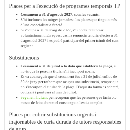
Places per a l'execució de programes temporals TP
Cessament a 31 d'agost de 2027
, com les vacants.
S’hi inclouen les mitges jornades i les places que tinguin més
d’una especialitat o funció.
Si s'ocupa a 31 de maig de 2027, s'hi podrà renunciar
voluntàriament. En aquest cas, la renúncia tendria efectes a 31
d'agost del 2027 i es podrà participar del primer tràmit del curs
següent.
Substitucions
Cessament a 31 de juliol o la data que estableixi la plaça
, si
no és que la persona titular s'hi incorpori abans.
Es va aconseguir que el cessament fos a 31 de juliol enlloc de
30 de juny per tothom que ocupés una substitució, sempre que
no s’incorpori el titular de la plaça. D’aquesta forma es cobrarà,
cotitzarà i puntuarà al mes de juliol.
Seguirem lluitant
per recuperar que les persones que facin 5,5
mesos de feina durant el curs tenguin l'estiu complet.
Places per cobrir substitucions urgents i
inajornables de curta durada de tutors responsables
de grup