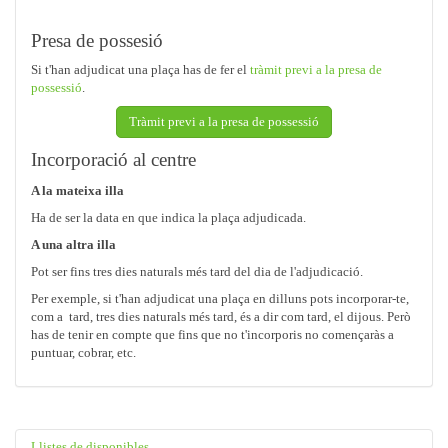
Presa de possesió
Si t'han adjudicat una plaça has de fer el
tràmit previ a la presa de
possessió
.
Tràmit previ a la presa de possessió
Incorporació al centre
A la mateixa illa
Ha de ser la data en que indica la plaça adjudicada.
A una altra illa
Pot ser fins tres dies naturals més tard del dia de l'adjudicació.
Per exemple, si t'han adjudicat una plaça en dilluns pots incorporar-te,
com a tard, tres dies naturals més tard, és a dir com tard, el dijous. Però
has de tenir en compte que fins que no t'incorporis no començaràs a
puntuar, cobrar, etc.
Llistes de disponibles