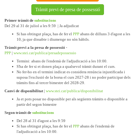
Tràmit previ de presa de possessió
Primer tràmit de
substitucions
Del 29 al 31 de juliol a les 9:59 | Ja adjudicat
Si has obtingut plaça, has de fer el
PPP
abans de dilluns 3 d'agost a les
10, ja que dissabte i diumenge no són hàbils.
Tràmit previ a la presa de possessió ·
PPP
|
www.stei.cat/publica/presadepossessio
Termini: abans de l'endemà de l'adjudicació a les 10:00.
S'ha de fer si et donen plaça a qualsevol tràmit durant el curs.
No fer-ho en el termini indicat es considera renúncia injustificada i
suposa l'exclusió de la borsa el curs 2027-28 i no poder participar dels
tràmits fins al tercer bimestre del 2028-29.
Canvi de disponibilitat
|
www.stei.cat/publica/disponibilitat
Ja et pots posar no disponible per als següents tràmits o disponible a
partir del segon bimestre
Segon tràmit de
substitucions
Del 28 al 31 d'agost a les 9:59
Si has obtingut plaça, has de fer el
PPP
abans de l'endemà de
l'adjudicació a les 10:00.