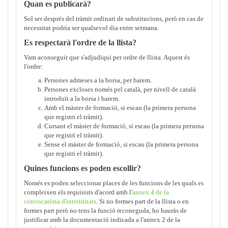
Quan es publicarà?
Sol ser després del tràmit ordinari de substitucions, però en cas de
necessitat podria ser qualsevol dia entre setmana.
Es respectarà l'ordre de la llista?
Vam aconseguir que s'adjudiqui per ordre de llista. Aquest és
l'ordre:
Persones admeses a la borsa, per barem.
Persones excloses només pel català, per nivell de català
introduït a la borsa i barem.
Amb el màster de formació, si escau (la primera persona
que registri el tràmit).
Cursant el màster de formació, si escau (la primera persona
que registri el tràmit).
Sense el màster de formació, si escau (la primera persona
que registri el tràmit).
Quines funcions es poden escollir?
Només es poden seleccionar places de les funcions de les quals es
compleixen els requisists d'acord amb l'
annex 4 de la
convocatòria d'interinitats
. Si no formes part de la llista o en
formes part però no tens la funció reconeguda, ho hauràs de
justificar amb la documentació indicada a l'annex 2 de la