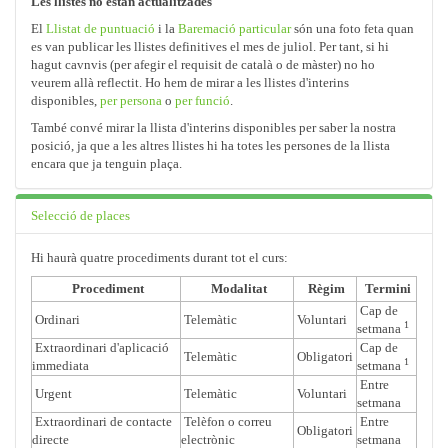
Les llistes no estan actualitzades
El
Llistat de puntuació
i la
Baremació particular
són una foto feta quan
es van publicar les llistes definitives el mes de juliol. Per tant, si hi
hagut cavnvis (per afegir el requisit de català o de màster) no ho
veurem allà reflectit. Ho hem de mirar a les llistes d'interins
disponibles,
per persona
o
per funció
.
També convé mirar la llista d'interins disponibles per saber la nostra
posició, ja que a les altres llistes hi ha totes les persones de la llista
encara que ja tenguin plaça.
Selecció de places
Hi haurà quatre procediments durant tot el curs:
Procediment
Modalitat
Règim
Termini
Cap de
Ordinari
Telemàtic
Voluntari
1
setmana
Extraordinari d'aplicació
Cap de
Telemàtic
Obligatori
1
immediata
setmana
Entre
Urgent
Telemàtic
Voluntari
setmana
Extraordinari de contacte
Telèfon o correu
Entre
Obligatori
directe
electrònic
setmana