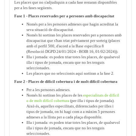
Les places que no s'adjudiquin a cada fase restaran disponibles
per a les fases següents.
Fase 1 - Places reservades per a persones amb discapacitat
Només per a les persones admeses que hagin acreditat la
seva situació de discapacitat.
Només hi sortiran les places reservades per a persones amb
discapacitat que s'han triat prèviament per sorteig (places
amb el perfil 500, d'acord a la Base específica 8
(Resolució DGPD 24/01/2024 - BOIB 16, 01/02/2024)).
Illa i jornada: es poden triar totes les places, de qualsevol
illa i tipus de jornada, encara que no les tenguis
seleccionades.
Les places que no seleccionis aquí sortiran a la fase 2.
Fase 2 - Places de difícil cobertura i de molt difícil cobertura
Per a les persones admeses.
Només hi sortiran les places de les
especialitats de difícil
o de molt difícil cobertura
(per illa i tipus de jornada).
Això és, aquelles especilitats, diferenciades per illes i
tipus de jornada, on hi hagi com a a màxim 5 persones
admeses a la llista per a cada plaça disponible.
Illa i jornada: es poden triar totes les places, de qualsevol
illa i tipus de jornada, encara que no les tenguis
seleccionades.