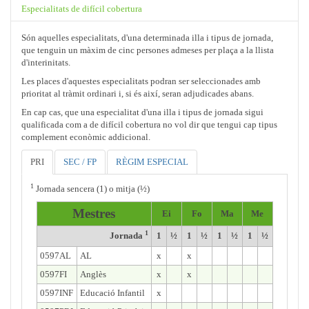
Especialitats de difícil cobertura
Són aquelles especialitats, d'una determinada illa i tipus de jornada,
que tenguin un màxim de cinc persones admeses per plaça a la llista
d'interinitats.
Les places d'aquestes especialitats podran ser seleccionades amb
prioritat al tràmit ordinari i, si és així, seran adjudicades abans.
En cap cas, que una especialitat d'una illa i tipus de jornada sigui
qualificada com a de difícil cobertura no vol dir que tengui cap tipus
complement econòmic addicional.
PRI
SEC / FP
RÈGIM ESPECIAL
1
Jornada sencera (1) o mitja (½)
Mestres
Ei
Fo
Ma
Me
1
Jornada
1
½
1
½
1
½
1
½
0597AL
AL
x
x
0597FI
Anglès
x
x
0597INF
Educació Infantil
x