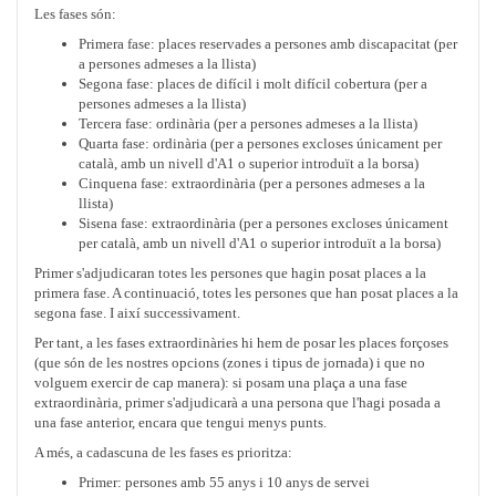
Les fases són:
Primera fase: places reservades a persones amb discapacitat (per
a persones admeses a la llista)
Segona fase: places de difícil i molt difícil cobertura (per a
persones admeses a la llista)
Tercera fase: ordinària (per a persones admeses a la llista)
Quarta fase: ordinària (per a persones excloses únicament per
català, amb un nivell d'A1 o superior introduït a la borsa)
Cinquena fase: extraordinària (per a persones admeses a la
llista)
Sisena fase: extraordinària (per a persones excloses únicament
per català, amb un nivell d'A1 o superior introduït a la borsa)
Primer s'adjudicaran totes les persones que hagin posat places a la
primera fase. A continuació, totes les persones que han posat places a la
segona fase. I així successivament.
Per tant, a les fases extraordinàries hi hem de posar les places forçoses
(que són de les nostres opcions (zones i tipus de jornada) i que no
volguem exercir de cap manera): si posam una plaça a una fase
extraordinària, primer s'adjudicarà a una persona que l'hagi posada a
una fase anterior, encara que tengui menys punts.
A més, a cadascuna de les fases es prioritza:
Primer: persones amb 55 anys i 10 anys de servei