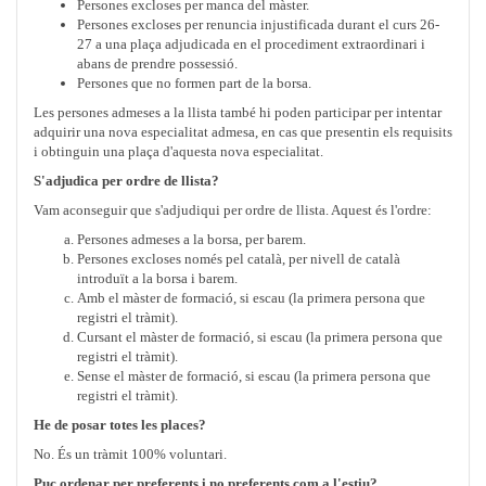
Persones excloses per manca del màster.
Persones excloses per renuncia injustificada durant el curs 26-
27 a una plaça adjudicada en el procediment extraordinari i
abans de prendre possessió.
Persones que no formen part de la borsa.
Les persones admeses a la llista també hi poden participar per intentar
adquirir una nova especialitat admesa, en cas que presentin els requisits
i obtinguin una plaça d'aquesta nova especialitat.
S'adjudica per ordre de llista?
Vam aconseguir que s'adjudiqui per ordre de llista. Aquest és l'ordre:
Persones admeses a la borsa, per barem.
Persones excloses només pel català, per nivell de català
introduït a la borsa i barem.
Amb el màster de formació, si escau (la primera persona que
registri el tràmit).
Cursant el màster de formació, si escau (la primera persona que
registri el tràmit).
Sense el màster de formació, si escau (la primera persona que
registri el tràmit).
He de posar totes les places?
No. És un tràmit 100% voluntari.
Puc ordenar per preferents i no preferents com a l'estiu?