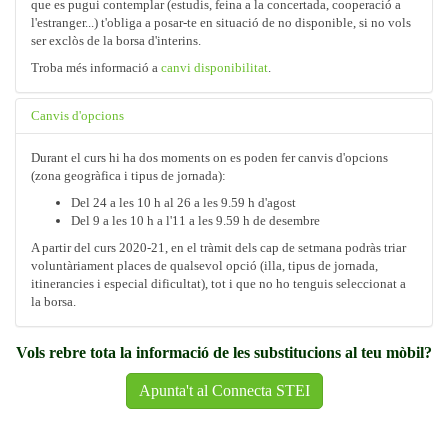
que es pugui contemplar (estudis, feina a la concertada, cooperació a
l'estranger...) t'obliga a posar-te en situació de no disponible, si no vols
ser exclòs de la borsa d'interins.
Troba més informació a
canvi disponibilitat
.
Canvis d'opcions
Durant el curs hi ha dos moments on es poden fer canvis d'opcions
(zona geogràfica i tipus de jornada):
Del 24 a les 10 h al 26 a les 9.59 h d'agost
Del 9 a les 10 h a l'11 a les 9.59 h de desembre
A partir del curs 2020-21, en el tràmit dels cap de setmana podràs triar
voluntàriament places de qualsevol opció (illa, tipus de jornada,
itinerancies i especial dificultat), tot i que no ho tenguis seleccionat a
la borsa.
Vols rebre tota la informació de les substitucions al teu mòbil?
Apunta't al Connecta STEI