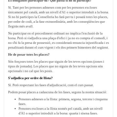
És obligatori participar-hi? Què passa si no hi participi?
Sí. Tant per les persones admeses com per les persones excloses
únicament pel català, amb un nivell d'A1 o superior introduït a la borsa.
Si no hi participes la Conselleria ho farà per tu i posarà totes les places,
per ordre de codi, a la fase extraordinària, amb les conseqüències que
llegiràs més avall.
No participar en el procediment ordinari no implica l'exclusió de la
borsa. Però si s'adjudica una plaça d'ofici i ja no es compta el comodí, i
no s'hi fa la presa de possessió, es considerarà renuncia injustificada i es
penalitzarà durant el curs vigent i els dos primers bimestres del següent.
He de posar totes les places?
Són forçoses totes les places que siguin de les teves opcions (zones i
tipus de jornada). Les places que no siguin de les teves opcions són
opcionals i no cal que les posis.
S'adjudica per ordre de llista?
Sí. Però respectant les fases d'adjudicació, com el curs passat.
Podem posar places a cadascuna de les fases, segons la nostra situació:
Persones admeses a la llista: primera, segona, tercera i cinquena
fases.
Persones excloses a la llista només pel català, amb un nivell
d'A1 o superior introduït a la borsa: quarta i sisena fases.