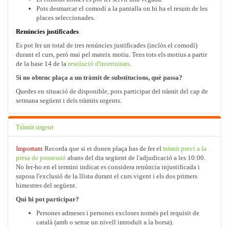
Pots desmarcar el comodí a la pantalla on hi ha el resum de les
places seleccionades.
Renúncies justificades
Es pot fer un total de tres renúncies justificades (inclòs el comodí)
durant el curs, però mai pel mateix motiu. Tens tots els motius a partir
de la base 14 de la
resolució d'interinitats
.
Si no obtenc plaça a un tràmit de substitucions, què passa?
Quedes en situació de disponible, pots participar del tràmit del cap de
setmana següent i dels tràmits urgents.
Tràmit urgent
Important
Recorda que si et donen plaça has de fer el
tràmit previ a la
presa de possessió
abans del dia següent de l'adjudicació a les 10:00.
No fer-ho en el termini indicat es considera renúncia injustificada i
suposa l'exclusió de la llista durant el curs vigent i els dos primers
bimestres del següent.
Qui hi pot participar?
Persones admeses i persones excloses només pel requisit de
català (amb o sense un nivell introduït a la borsa).