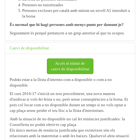
Persones no tutoritzades
Persones excloses per català amb mínim un nivell A1 introduït a
la borsa
És normal que hi hagi persones amb menys punts per damunt jo?
Segurament és perquè pertanyen a un grup anterior al que tu ocupes.
Canvi de disponibilitat
Accés al tràmit de
canvi de disponibilitat
Podràs estar a la llista d'interins com a disponible o com a no
disponible.
El curs 2016-17 s'inicià un nou procediment, una nova manera
d'inidicar si vols fer feina o no, però sense conseqüències a la borsa. Et
pots col·locar com a no disponible durant un temps si no vols optar a
cap plaça sense perdre el teu lloc a la llista d'interinitats.
Amb la situació de no disponible no cal fer renúncies justificades: la
Conselleria no podrà oferir-te cap plaça.
Els únics motius de renúncia justificada que existeixen són els
relacionats amb la maternitat o amb les baixes. Qualsevol altra situació