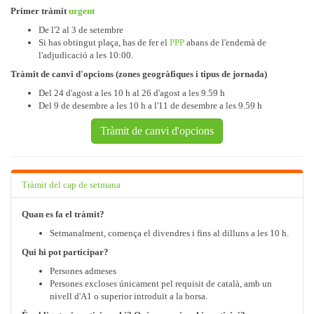
Primer tràmit
urgent
De l'2 al 3 de setembre
Si has obtingut plaça, has de fer el
PPP
abans de l'endemà de
l'adjudicació a les 10:00.
Tràmit de canvi d'opcions (zones geogràfiques i tipus de jornada)
Del 24 d'agost a les 10 h al 26 d'agost a les 9.59 h
Del 9 de desembre a les 10 h a l'11 de desembre a les 9.59 h
Tràmit de canvi d'opcions
Tràmit del cap de setmana
Quan es fa el tràmit?
Setmanalment, comença el divendres i fins al dilluns a les 10 h.
Qui hi pot participar?
Persones admeses
Persones excloses únicament pel requisit de català, amb un
nivell d'A1 o superior introduït a la borsa.