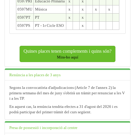
0597PRI
Educació Primària
x
x
0597MU
Música
x
x
x
x
0597PT
PT
x
x
0597PS
PT - 1r Cicle ESO
x
Quines places tenen complements i quins són?
Mira-ho aquí
Renúncia a les places de 3 anys
Segons la convocatòria d'adjudicacions (Article 7 de l'annex 2) la
primera setmana del mes de juny s'obrirà un tràmit per renunciar a les V
i a les TP.
En aquest cas, la renúncia tendria efectes a 31 d'agost del 2026 i es
podrà participar del primer tràmit del curs següent.
Presa de possessió i incorporació al centre