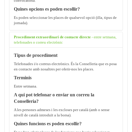
convocatòria.
Quines opcions es poden escollir?
Es poden seleccionar les places de qualsevol opció (illa, tipus de
jornada).
Procediment extraordinari de contacte directe
- entre setmana,
telefonades o correu electrònic
Tipus de procediment
Telefonades i/o correus electrònics. És la Conselleria que es posa
en contacte amb nosaltres per oferir-nos les places.
Terminis
Entre setmana.
A qui pot telefonar o enviar un correu la
Conselleria?
A les persones admeses i les excloses per català (amb o sense
nivell de català introduït a la borsa).
Quines funcions es poden escollir?