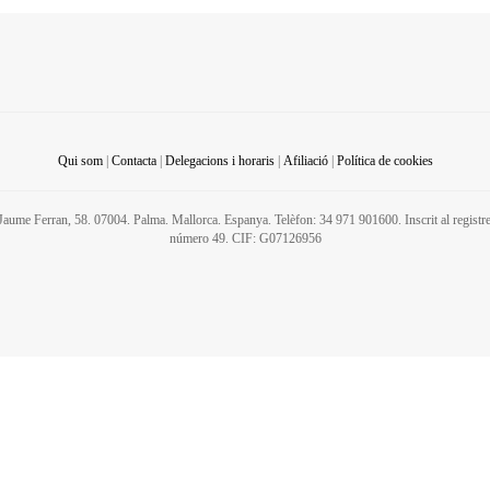
Qui som
|
Contacta
|
Delegacions i horaris
|
Afiliació
|
Política de cookies
C/ Jaume Ferran, 58. 07004. Palma. Mallorca. Espanya. Telèfon: 34 971 901600. Inscrit al regis
número 49. CIF: G07126956