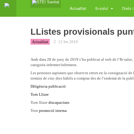
Actualitat
Ib-salut
Drets i
LListes provisionals pu
Actualitat
12 Set 2019
Amb data 28 de juny de 2019 s’ha publicat al web de l’Ib-salut,
categoria infermer/infermera.
Les persones aspirants que observin errors en la consignació de
termini de cinc dies hàbils a comptar des de l’endemà de la publi
Diligència publicació
Torn Lliure
Torn lliure
discapacitats
Torn
promoció interna