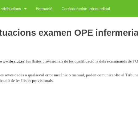
 retribucions
Formació
Confederación Intersindical
ntuacions examen OPE infermeri
www.ibsalut.es
, les llistes provisionals de les qualificacions dels examinands de l’
 les seves dades o qualsevol error mecànic o manual, poden comunicar-ho al Tribuna
cació de les llistes provisionals.