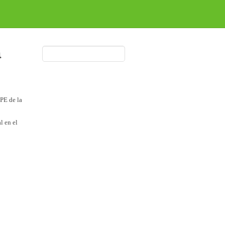
a
OPE de la
l en el