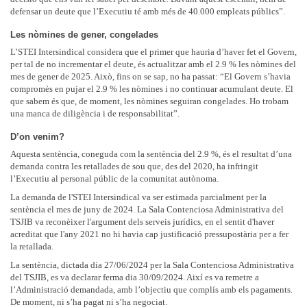
defensar un deute que l’Executiu té amb més de 40.000 empleats públics”.
Les nòmines de gener, congelades
L’STEI Intersindical considera que el primer que hauria d’haver fet el Govern,
per tal de no incrementar el deute, és actualitzar amb el 2.9 % les nòmines del
mes de gener de 2025. Això, fins on se sap, no ha passat: “El Govern s’havia
compromès en pujar el 2.9 % les nòmines i no continuar acumulant deute. El
que sabem és que, de moment, les nòmines seguiran congelades. Ho trobam
una manca de diligència i de responsabilitat”.
D’on venim?
Aquesta sentència, coneguda com la sentència del 2.9 %, és el resultat d’una
demanda contra les retallades de sou que, des del 2020, ha infringit
l’Executiu al personal públic de la comunitat autònoma.
La demanda de l'STEI Intersindical va ser estimada parcialment per la
sentència el mes de juny de 2024. La Sala Contenciosa Administrativa del
TSJIB va reconèixer l'argument dels serveis jurídics, en el sentit d'haver
acreditat que l'any 2021 no hi havia cap justificació pressupostària per a fer
la retallada.
La sentència, dictada dia 27/06/2024 per la Sala Contenciosa Administrativa
del TSJIB, es va declarar ferma dia 30/09/2024. Així es va remetre a
l’Administració demandada, amb l’objectiu que complís amb els pagaments.
De moment, ni s’ha pagat ni s’ha negociat.