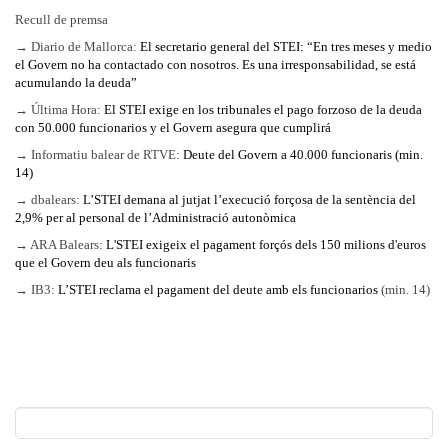
Recull de premsa
→ Diario de Mallorca:
El secretario general del STEI: “En tres meses y medio
el Govern no ha contactado con nosotros. Es una irresponsabilidad, se está
acumulando la deuda”
→ Última Hora:
El STEI exige en los tribunales el pago forzoso de la deuda
con 50.000 funcionarios y el Govern asegura que cumplirá
→ Informatiu balear de RTVE:
Deute del Govern a 40.000 funcionaris (min.
14)
→ dbalears:
L’STEI demana al jutjat l’execució forçosa de la sentència del
2,9% per al personal de l’Administració autonòmica
→ ARA Balears:
L'STEI exigeix el pagament forçós dels 150 milions d'euros
que el Govern deu als funcionaris
→ IB3:
L’STEI reclama el pagament del deute amb els funcionarios
(min. 14)