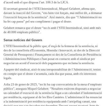
d’acord amb el que disposa l’art. 106.3 de la LJCA.
El secretari general de l’STEI Intersindical, Miquel Gelabert, afirma que,
davant la inacció del Govern, “ens hem vist forçats, mai millor dit, a demanar
l’execució forçosa de la sentència”. Així mateix, diu que “l’Administració no
ha fet cap passa” pel seu compliment i pagar el deute.
Gelabert remarca que el deute “no és amb l’STEI Intersindical, sinó amb més
de 40.000 empleats públics”.
Sense notícies del Govern
L’STEI Intersindical fa públic que, d’ençà de la fermesa de la sentència, ni
des de la conselleria d'Economia, Hisenda i Innovació, ni des de la Direcció
General de Pressuposts i Finançament ni des de la Conselleria de Presidència
i Administracions Públiques s’han posat en contacte amb el sindicat per
negociar un acord d’execució dels pagaments que reclama la sentència.
A paprer del sindicat, això és una irresponsabilitat de l’Administració, tenint
en compte que el deute s’acumula, cada dia que passa, amb els interessos
legals.
A dia 23 de gener de 2025, “no hi ha cap convocatòria de la mesa d’empleats
públics”, assegura Miquel Gelabert. “Nosaltres estàvem disposats a negociar
un calendari d’execució de la sentència lligat a un calendari d’indemnització
per residència, equiparat al de les Illes Canàries. L’administració ha renunciat
a la indemnització per residència equiparada amb l’arxipèlag canari, una
decisió que ens van fer saber per desembre. Davant aquest escenari, hem de