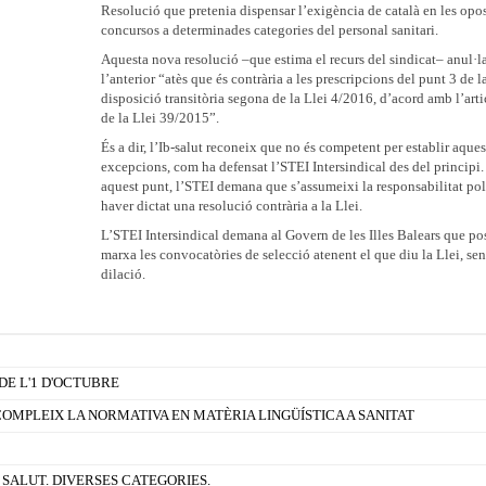
Resolució que pretenia dispensar l’exigència de català en les opos
concursos a determinades categories del personal sanitari.
Aquesta nova resolució –que estima el recurs del sindicat– anul·l
l’anterior “atès que és contrària a les prescripcions del punt 3 de l
disposició transitòria segona de la Llei 4/2016, d’acord amb l’arti
de la Llei 39/2015”.
És a dir, l’Ib-salut reconeix que no és competent per establir aques
excepcions, com ha defensat l’STEI Intersindical des del principi. 
aquest punt, l’STEI demana que s’assumeixi la responsabilitat pol
haver dictat una resolució contrària a la Llei.
L’STEI Intersindical demana al Govern de les Illes Balears que po
marxa les convocatòries de selecció atenent el que diu la Llei, se
dilació.
E L'1 D'OCTUBRE
COMPLEIX LA NORMATIVA EN MATÈRIA LINGÜÍSTICA A SANITAT
SALUT. DIVERSES CATEGORIES.