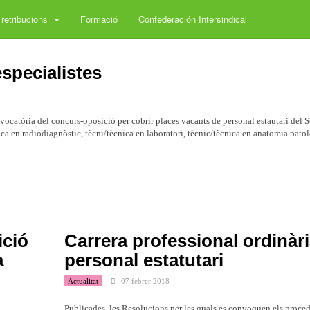
 retribucions
Formació
Confederación Intersindical
specialistes
vocatòria del concurs-oposició per cobrir places vacants de personal estautari del S
nica en radiodiagnòstic, tècni/tècnica en laboratori, tècnic/tècnica en anatomia patol
ició
Carrera professional ordinàr
a
personal estatutari
Actualitat
07 febrer 2018
Publicades les Resolucions per les quals es convoquen els proce