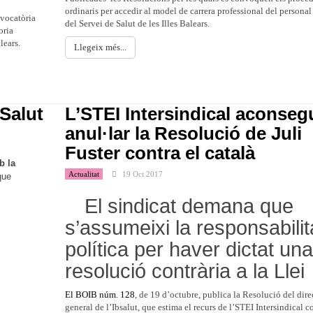
ordinaris per accedir al model de carrera professional del personal 
nvocatòria
del Servei de Salut de les Illes Balears.
oria
lears.
Llegeix més...
Salut
L’STEI Intersindical aconseg
anul·lar la Resolució de Juli
Fuster contra el català
b la
Actualitat
19 Oct 2017
que
El sindicat demana que
s’assumeixi la responsabilit
política per haver dictat una
resolució contrària a la Llei
El BOIB núm. 128
, de 19 d’octubre, publica la Resolució del dire
general de l’Ibsalut, que estima el recurs de l’STEI Intersindical co