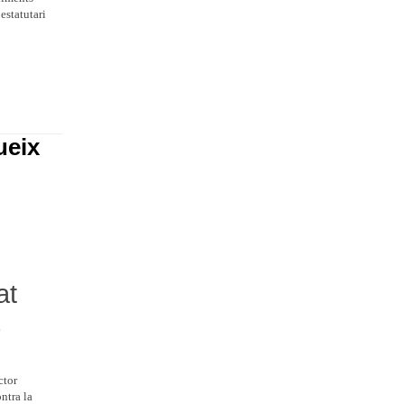
estatutari
ueix
at
ctor
ntra la