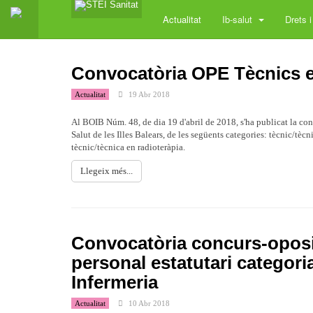
Actualitat
Ib-salut
Drets i
Convocatòria OPE Tècnics e
Actualitat
19 Abr 2018
Al BOIB Núm. 48, de dia 19 d'abril de 2018, s'ha publicat la con
Salut de les Illes Balears, de les següents categories: tècnic/tèc
tècnic/tècnica en radioteràpia.
Llegeix més...
Convocatòria concurs-opos
personal estatutari categori
Infermeria
Actualitat
10 Abr 2018