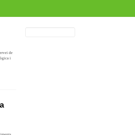
ervei de
ògica i
ia
diments