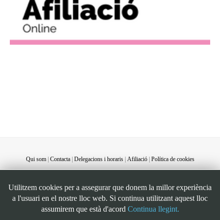
Qui som
|
Contacta
|
Delegacions i horaris
|
Afiliació
|
Política de cookies
©STEI Sindicat de treballadores i treballadors de les Illes Balears. C/ Jaume Ferran, 58.
Utilitzem cookies per a assegurar que donem la millor experiència
07004. Palma. Mallorca. Espanya. Telèfon: 34 971 901600. Inscrit al registre de la DG
a l'usuari en el nostre lloc web. Si continua utilitzant aquest lloc
de la Funció Pública de Presidència del Govern d’Espanya, número 49. CIF:
assumirem que està d'acord
Continua llegint.
G07126956