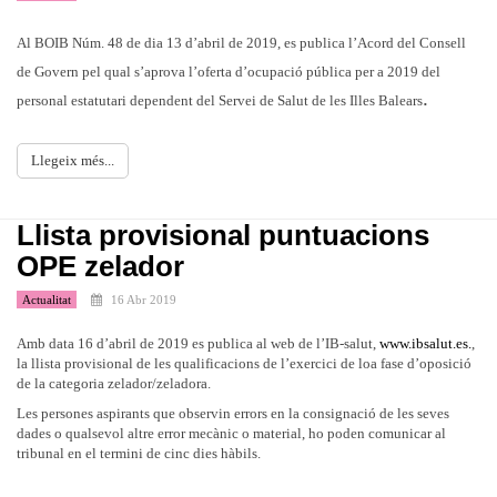
Al BOIB Núm. 48 de dia 13 d’abril de 2019, es publica l’Acord del Consell
de Govern pel qual s’aprova l’oferta d’ocupació pública per a 2019 del
.
personal estatutari dependent del Servei de Salut de les Illes Balears
Llegeix més...
Llista provisional puntuacions
OPE zelador
Actualitat
16 Abr 2019
Amb data 16 d’abril de 2019 es publica al web de l’IB-salut,
www.ibsalut.es.
,
la llista provisional de les qualificacions de l’exercici de loa fase d’oposició
de la categoria zelador/zeladora.
Les persones aspirants que observin errors en la consignació de les seves
dades o qualsevol altre error mecànic o material, ho poden comunicar al
tribunal en el termini de cinc dies hàbils.