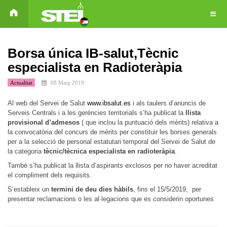
Borsa única IB-salut,Tècnic
especialista en Radioteràpia
Actualitat
08 Maig 2019
Al web del Servei de Salut
www.ibsalut.es
i als taulers d’anuncis de
Serveis Centrals i a les gerències territorials s’ha publicat la
llista
provisional d’admesos
( que inclou la puntuació dels mèrits) relativa a
la convocatòria del concurs de mèrits per constituir les borses generals
per a la selecció de personal estatutari temporal del Servei de Salut de
la categoria
tècnic/tècnica especialista en radioteràpia
.
També s’ha publicat la llista d’aspirants exclosos per no haver acreditat
el compliment dels requisits.
S’estableix un
termini de deu dies hàbils
, fins el 15/5/2019, per
presentar reclamacions o les al·legacions que es considerin oportunes