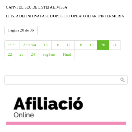
CANVI DE SEU DE L'STEI A EIVISSA
LLISTA DEFINITIVA FASE D'OPOSICIÓ OPE AUXILIAR D'INFERMERIA
Pàgina 20 de 36
Inici
Anterior
15
16
17
18
19
20
21
22
23
24
Següent
Final