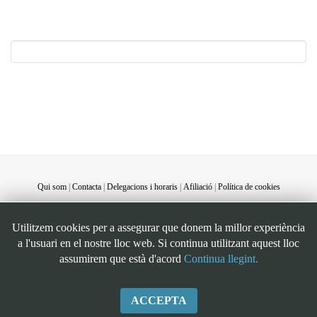
Qui som
|
Contacta
|
Delegacions i horaris
|
Afiliació
|
Política de cookies
©STEI Sindicat de treballadores i treballadors de les Illes Balears. C/ Jaume Ferran, 58.
Utilitzem cookies per a assegurar que donem la millor experiència
07004. Palma. Mallorca. Espanya. Telèfon: 34 971 901600. Inscrit al registre de la DG
a l'usuari en el nostre lloc web. Si continua utilitzant aquest lloc
de la Funció Pública de Presidència del Govern d’Espanya, número 49. CIF:
assumirem que està d'acord
Continua llegint.
G07126956
ACCEPTA