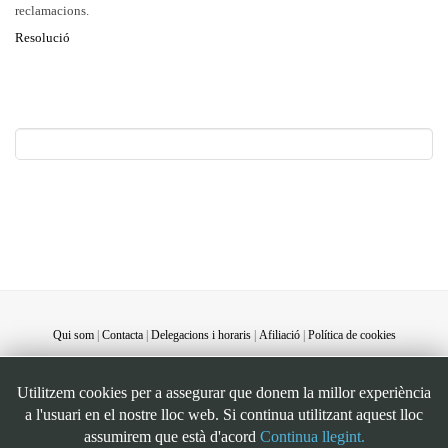
reclamacions.
Resolució
Qui som
|
Contacta
|
Delegacions i horaris
|
Afiliació
|
Política de cookies
©STEI Sindicat de treballadores i treballadors de les Illes Balears. C/ Jaume Ferran, 58.
Utilitzem cookies per a assegurar que donem la millor experiència
07004. Palma. Mallorca. Espanya. Telèfon: 34 971 901600. Inscrit al registre de la DG
a l'usuari en el nostre lloc web. Si continua utilitzant aquest lloc
de la Funció Pública de Presidència del Govern d’Espanya, número 49. CIF:
assumirem que està d'acord
Continua llegint.
G07126956