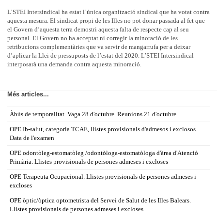
L’
STEI Intersindical ha estat l’única organització sindical que ha votat contra
aquesta mesura. El sindicat propi de les Illes no pot donar passada al fet que
el Govern d’aquesta terra demostri aquesta falta de respecte cap al seu
personal.
El Govern no ha acceptat ni corregir la minoració de les
retribucions complementàries que va servir de mangarrufa per a deixar
d’aplicar la Llei de pressuposts de l’estat del 2020. L’STEI Intersindical
interposarà una demanda contra aquesta minoració.
Més articles...
Àbús de temporalitat. Vaga 28 d'octubre. Reunions 21 d'octubre
OPE Ib-salut, categoria TCAE, llistes provisionals d'admesos i exclosos.
Data de l'examen
OPE odontòleg-estomatòleg /odontòloga-estomatòloga d'àrea d'Atenció
Primària. Llistes provisionals de persones admeses i excloses
OPE Terapeuta Ocupacional. Llistes provisionals de persones admeses i
excloses
OPE òptic/òptica optometrista del Servei de Salut de les Illes Balears.
Llistes provisionals de persones admeses i excloses