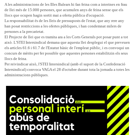
A les administracions de les Illes Balears hi fan feina com a interines en frau
de llei més de 15.000 persones, que acumulen anys de feina sense que els
llocs que ocupen hagin sortit mai a oferta pública d'ocupació.
La responsabilitat és de les lleis de pressuposts de l'estat, que any rere any
han posat restriccions a les ofertes públiques, i han condemnat milers de
persones a la precarietat.
El Projecte de llei que es tramita ara a les Corts Generals pot posar punt a tot
això. L'STEI Intersindical demana que aquesta llei desplegui el que preveuen
els articles 61.6 i 61.7 de l'Estatut bàsic de l'empleat públic, i es convoqui un
concurs de mèrits per fer possible que aquestes persones estabilitzin els seus
llocs de feina.
Per reivindicar això, l'STEI Intersindical (amb el suport de la Confederació
Intersindical) convoca VAGA el 28 d'octubre durant tota la jornada a totes les
administracions públiques.