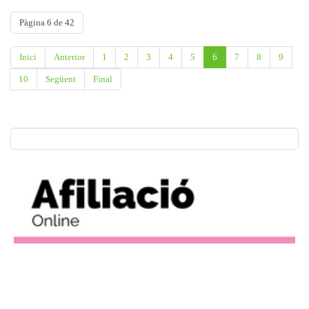
Pàgina 6 de 42
Inici
Anterior
1
2
3
4
5
6
7
8
9
10
Següent
Final