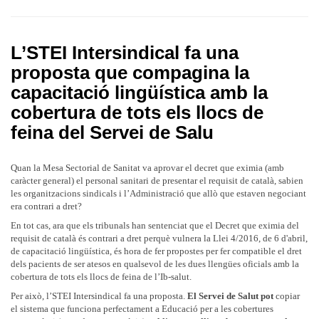
L’STEI Intersindical fa una
proposta que compagina la
capacitació lingüística amb la
cobertura de tots els llocs de
feina del Servei de Salu
Quan la Mesa Sectorial de Sanitat va aprovar el decret que eximia (amb
caràcter general) el personal sanitari de presentar el requisit de català, sabien
les organitzacions sindicals i l’Administració que allò que estaven negociant
era contrari a dret?
En tot cas, ara que els tribunals han sentenciat que el Decret que eximia del
requisit de català és contrari a dret perquè vulnera la Llei 4/2016, de 6 d'abril,
de capacitació lingüística, és hora de fer propostes per fer compatible el dret
dels pacients de ser atesos en qualsevol de les dues llengües oficials amb la
cobertura de tots els llocs de feina de l’Ib-salut.
Per això, l’STEI Intersindical fa una proposta.
El Servei de Salut pot
copiar
el sistema que funciona perfectament a Educació per a les cobertures