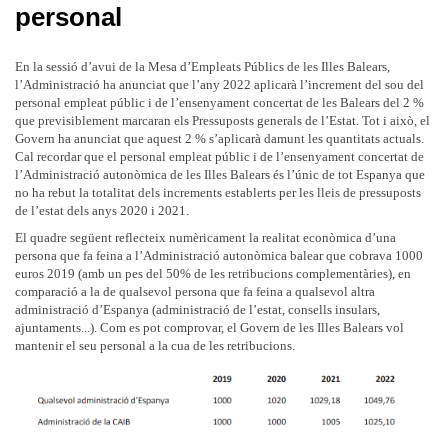
personal
En la sessió d’avui
de la Mesa d’Empleats Públics de les Illes Balears,
l’Administració ha anunciat que l’any 2022 aplicarà l’increment del sou del
personal empleat públic i de l’ensenyament concertat de les Balears del 2 %
que
previsiblement marcaran
els Pressuposts generals de l’Estat. Tot i això, el
Govern ha anunciat que aquest 2 % s’aplicarà damunt les quantitats actuals.
Cal recordar que el personal empleat públic i de l’ensenyament concertat
de
l’Administració autonòmica de les Illes Balears
és l’únic de tot Espanya que
no ha rebut la totalitat dels increments establerts per les lleis de pressuposts
de l’estat dels anys 2020 i 2021.
E
l quadre següent reflecteix numèricament la realitat econòmica d’una
persona que fa feina a l’Administració autonòmica balear que cobrava 1000
euros 2019 (amb un pes del 50% de les retribucions complementàries), en
comparació a la de qualsevol persona que fa feina a qualsevol altra
administració d’Espanya (administració de l’estat, consells insulars,
ajuntaments...). Com es pot comprovar, el Govern de les Illes Balears vol
mantenir el seu personal a la cua de les retribucions.