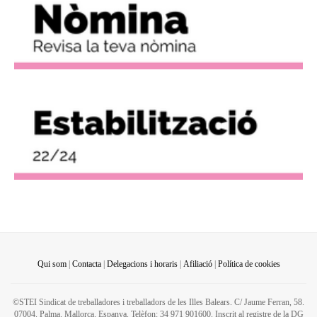
Qui som
|
Contacta
|
Delegacions i horaris
|
Afiliació
|
Política de cookies
©STEI Sindicat de treballadores i treballadors de les Illes Balears. C/ Jaume Ferran, 58.
07004. Palma. Mallorca. Espanya. Telèfon: 34 971 901600. Inscrit al registre de la DG