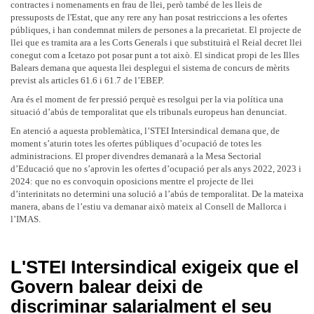
contractes i nomenaments en frau de llei, però també de les lleis de
pressuposts de l'Estat, que any rere any han posat restriccions a les ofertes
públiques, i han condemnat milers de persones a la precarietat. El projecte de
llei que es tramita ara a les Corts Generals i que substituirà el Reial decret llei
conegut com a Icetazo pot posar punt a tot això. El sindicat propi de les Illes
Balears demana que aquesta llei desplegui el sistema de concurs de mèrits
previst als articles 61.6 i 61.7 de l’EBEP.
Ara és el moment de fer pressió perquè es resolgui per la via política una
situació d’abús de temporalitat que els tribunals europeus han denunciat.
En atenció a aquesta problemàtica, l’STEI Intersindical demana que, de
moment s’aturin totes les ofertes públiques d’ocupació de totes les
administracions. El proper divendres demanarà a la Mesa Sectorial
d’Educació que no s’aprovin les ofertes d’ocupació per als anys 2022, 2023 i
2024: que no es convoquin oposicions mentre el projecte de llei
d’interinitats no determini una solució a l’abús de temporalitat. De la mateixa
manera, abans de l’estiu va demanar això mateix al Consell de Mallorca i
l’IMAS.
L'STEI Intersindical exigeix que el
Govern balear deixi de
discriminar salarialment el seu