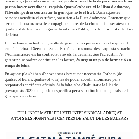
temporals, i (en cada convocatòria)
publicar una llista de persones excloses
per no haver acreditat el requisit. Quan s'exhaureixi la llista d'admesos,
l'Ib-salut podria contractar la gent que no té el títol.
Quan aquestes
persones acreditin el certificat, passarien a la llista d'admesos. Entenem que
seria una bona manera de compaginar el dret de la ciutadania a ser atesa en
qualsevol de les dues llengües oficials amb l'obligació de cobrir tots els llocs
de feina.
D’altra banda, actualment, molta de gent que no pot acreditar el requisit de
català fa feina al Servei de Salut. No són els responsables d'aquesta situació:
l'Administració els ha contractat i no els ha demanat que l'acreditin. Per
garantir que podran continuar a les borses,
és urgent un pla de formació en
temps de feina.
En aquest pla s'hi han d'abocar tots els recursos necessaris. Tothom (de
qualsevol horari, qualsevol torn) ha de poder accedir a formació per a
preparar els certificats oficials. Si fa falta, s'ha d'habilitar a la Llei de
pressuposts 2022 una partida específica per a substitucions temporals de la
gent que és a classe.
FULL INFORMATIU DE L'STEI INTERSINDICAL ADREÇAT
A TOTS ELS HOSPITALS I CENTRES DE SALUT DE LES BALEARS