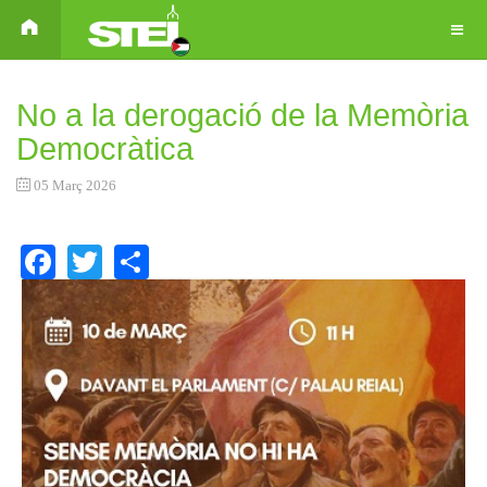
No a la derogació de la Memòria
Democràtica
05 Març 2026
Facebook
Twitter
Share