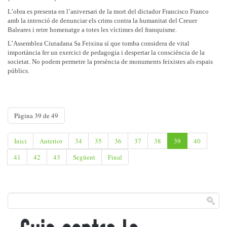
L’obra es presenta en l’aniversari de la mort del dictador Francisco Franco
amb la intenció de denunciar els crims contra la humanitat del Creuer
Baleares i retre homenatge a totes les víctimes del franquisme.
L’Assemblea Ciutadana Sa Feixina sí que tomba considera de vital
importància fer un exercici de pedagogia i despertar la consciència de la
societat. No podem permetre la presència de monuments feixistes als espais
públics.
Pàgina 39 de 49
Inici
Anterior
34
35
36
37
38
39
40
41
42
43
Següent
Final