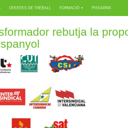
S
OFERTES DE TREBALL
FORMACIÓ
PISSARRA
nsformador rebutja la prop
espanyol