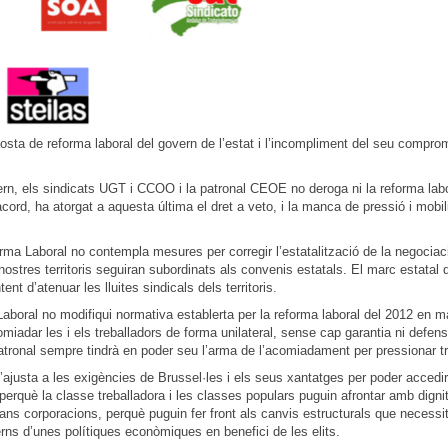
ta de reforma laboral del govern de l’estat i l’incompliment del seu compromís
vern, els sindicats UGT i CCOO i la patronal CEOE no deroga ni la reforma lab
l’acord, ha atorgat a aquesta última el dret a veto, i la manca de pressió i mob
a Laboral no contempla mesures per corregir l’estatalització de la negociaci
 nostres territoris seguiran subordinats als convenis estatals. El marc estata
t d’atenuar les lluites sindicals dels territoris.
aboral no modifiqui normativa establerta per la reforma laboral del 2012 en
comiadar les i els treballadors de forma unilateral, sense cap garantia ni defe
atronal sempre tindrà en poder seu l’arma de l’acomiadament per pressionar tre
’ajusta a les exigències de Brussel·les i els seus xantatges per poder acced
què la classe treballadora i les classes populars puguin afrontar amb dignit
ns corporacions, perquè puguin fer front als canvis estructurals que necess
erns d’unes polítiques econòmiques en benefici de les elits.