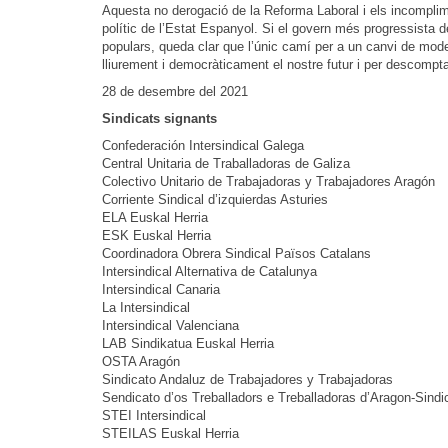
Aquesta no derogació de la Reforma Laboral i els incomplime
polític de l’Estat Espanyol. Si el govern més progressista de
populars, queda clar que l’únic camí per a un canvi de model
lliurement i democràticament el nostre futur i per descomp
28 de desembre del 2021
Sindicats signants
Confederación Intersindical Galega
Central Unitaria de Traballadoras de Galiza
Colectivo Unitario de Trabajadoras y Trabajadores Aragón
Corriente Sindical d’izquierdas Asturies
ELA Euskal Herria
ESK Euskal Herria
Coordinadora Obrera Sindical Països Catalans
Intersindical Alternativa de Catalunya
Intersindical Canaria
La Intersindical
Intersindical Valenciana
LAB Sindikatua Euskal Herria
OSTA Aragón
Sindicato Andaluz de Trabajadores y Trabajadoras
Sendicato d’os Treballadors e Treballadoras d’Aragon-Sind
STEI Intersindical
STEILAS Euskal Herria