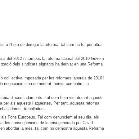
 a l’hora de derogar la reforma, tal com ha fet per altra
oral del 2012 ni tampoc la reforma laboral del 2010 Govern
ilització dels sindicats signants ha derivat en una Reforma
ó col·lectiva imposada per les reformes laborals de 2010 i
l de negociació s’ha demostrat menys combatiu i la
 matèria d’acomiadaments. Tal com hem vist durant aquests
nsa per als aquests i aquestes. Per tant, aquesta reforma
balladores i treballadors.
ir als Fons Europeus. Tal com denunciem al seu dia, els
at les conseqüències de la crisi generada pel Covid.
iten abordar ia més, tal com ho demostra aquesta Reforma