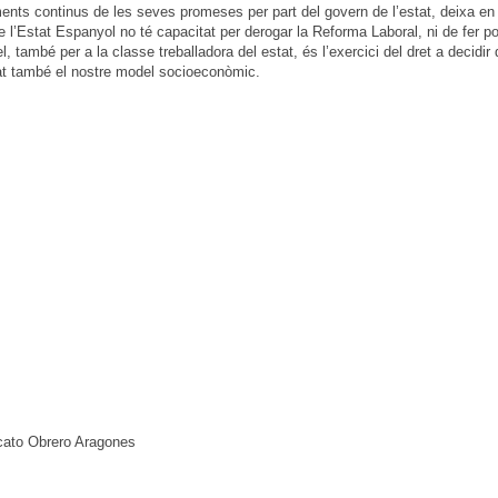
nts continus de les seves promeses per part del govern de l’estat, deixa en e
 l’Estat Espanyol no té capacitat per derogar la Reforma Laboral, ni de fer pol
, també per a la classe treballadora del estat, és l’exercici del dret a decidi
tat també el nostre model socioeconòmic.
icato Obrero Aragones