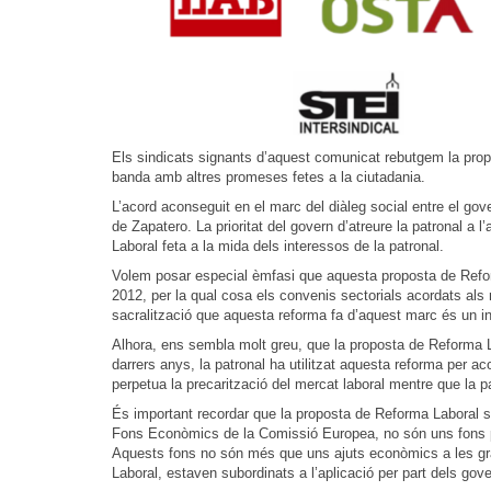
Els sindicats signants d’aquest comunicat rebutgem la propos
banda amb altres promeses fetes a la ciutadania.
L’acord aconseguit en el marc del diàleg social entre el go
de Zapatero. La prioritat del govern d’atreure la patronal a 
Laboral feta a la mida dels interessos de la patronal.
Volem posar especial èmfasi que aquesta proposta de Reform
2012, per la qual cosa els convenis sectorials acordats als
sacralització que aquesta reforma fa d’aquest marc és un inten
Alhora, ens sembla molt greu, que la proposta de Reforma L
darrers anys, la patronal ha utilitzat aquesta reforma per a
perpetua la precarització del mercat laboral mentre que la p
És important recordar que la proposta de Reforma Laboral s
Fons Econòmics de la Comissió Europea, no són uns fons per
Aquests fons no són més que uns ajuts econòmics a les gra
Laboral, estaven subordinats a l’aplicació per part dels gov