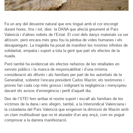
Fa un any del desastre natural que ens tingué amb el cor encongit
durant hores, fins i tot, dies: la DANA que afectà greument el País
Valencià i d’altres indrets de l’Estat. El cost dels danys materials va ser
altíssim, però encara més greu fou la pèrdua de vides humanes i els
desapareguts. La tragèdia ha posat de manifest les mostres infinites de
solidaritat, empatia i suport a tota la gent que patí els efectes de la
riuada.
Però també ha evidenciat els efectes nefastos de les retallades en
serveis públics i la manca de responsabilitat i d’una mínima
consideració als difunts i als familiars per part de les autoritats de la
Generalitat, sobretot l’encara president Carlos Mazón; els testimonis i
proves fan cada cop més grossa i indignant la negligència i menyspreu
davant els avisos d’emergència i perill d’aquell dia.
Des de l’STEI fem arribar el nostre suport i escalf als familiars de les
víctimes de la dana i ens afegim, també, a la Intersindical Valenciana i
la ciutadania del País Valencià que exigeixen la dimissió de Mazón amb
un clam multitudinari que no té aturador d’un any ençà, com es pogué
comprovar a la darrera manifestació.