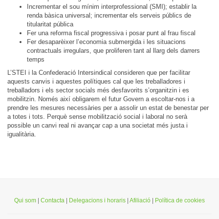
Incrementar el sou mínim interprofessional (SMI); establir la
renda bàsica universal; incrementar els serveis públics de
titularitat pública
Fer una reforma fiscal progressiva i posar punt al frau fiscal
Fer desaparèixer l’economia submergida i les situacions
contractuals irregulars, que proliferen tant al llarg dels darrers
temps
L’STEI i la Confederació Intersindical consideren que per facilitar
aquests canvis i aquestes polítiques cal que les treballadores i
treballadors i els sector socials més desfavorits s’organitzin i es
mobilitzin. Només així obligarem el futur Govern a escoltar-nos i a
prendre les mesures necessàries per a assolir un estat de benestar per
a totes i tots. Perquè sense mobilització social i laboral no serà
possible un canvi real ni avançar cap a una societat més justa i
igualitària.
Qui som
|
Contacta
|
Delegacions i horaris
|
Afiliació
|
Política de cookies