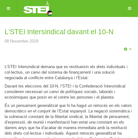
L'STEI Intersindical davant el 10-N
08 Novembre 2019
Emp
L’STEI Intersindical demana que es restitueixin els drets individuals i
col·lectius, un canvi del sistema de finançament i una solució
negociada al conflicte entre Catalunya i l’Estat.
Davant les eleccions del 10-N, l’STEI i la Confederació Intersindical
consideren necessari un canvi de polítiques socials, laborals i
econòmiques que posin en el centre les persones i el planeta
És un pensament generalitzat que hi ha hagut un retrocés en els valors
democràtics en el conjunt de l’Estat espanyol. La negació sistemàtica i
la vulneració constant de la llibertat sindical, la llibertat de pensament,
d’expressió, de reunió i manifestació han estat una constant en els
darrers anys que ha d’acabar de manera immediata amb la restitució
dels drets col·lectius i individuals. Aquest retrocés generalitzat ha