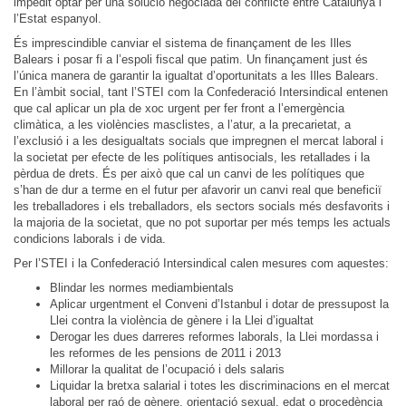
impedit optar per una solució negociada del conflicte entre Catalunya i
l’Estat espanyol.
És imprescindible canviar el sistema de finançament de les Illes
Balears i posar fi a l’espoli fiscal que patim. Un finançament just és
l’única manera de garantir la igualtat d’oportunitats a les Illes Balears.
En l’àmbit social, tant l’STEI com la Confederació Intersindical entenen
que cal aplicar un pla de xoc urgent per fer front a l’emergència
climàtica, a les violències masclistes, a l’atur, a la precarietat, a
l’exclusió i a les desigualtats socials que impregnen el mercat laboral i
la societat per efecte de les polítiques antisocials, les retallades i la
pèrdua de drets. És per això que cal un canvi de les polítiques que
s’han de dur a terme en el futur per afavorir un canvi real que beneficiï
les treballadores i els treballadors, els sectors socials més desfavorits i
la majoria de la societat, que no pot suportar per més temps les actuals
condicions laborals i de vida.
Per l’STEI i la Confederació Intersindical calen mesures com aquestes:
Blindar les normes mediambientals
Aplicar urgentment el Conveni d’Istanbul i dotar de pressupost la
Llei contra la violència de gènere i la Llei d’igualtat
Derogar les dues darreres reformes laborals, la Llei mordassa i
les reformes de les pensions de 2011 i 2013
Millorar la qualitat de l’ocupació i dels salaris
Liquidar la bretxa salarial i totes les discriminacions en el mercat
laboral per raó de gènere, orientació sexual, edat o procedència