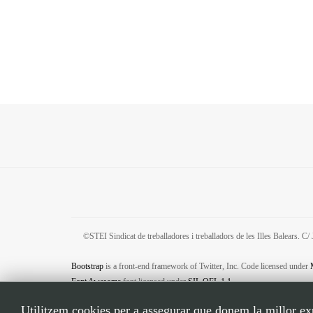
personals. L’Administració contestà que “temps indispensable”
©STEI Sindicat de treballadores i treballadors de les Illes Balears. 
Bootstrap
is a front-end framework of Twitter, Inc. Code licensed under
Font Awesome
font licensed under
SIL OFL 1.1
.
Utilitzem cookies per a assegurar que donem la millor expe