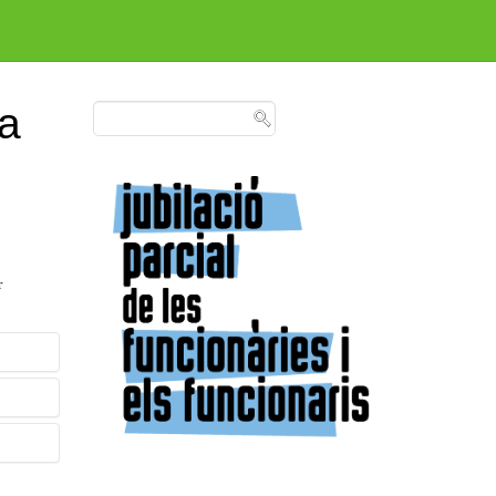
a
r
sió
era