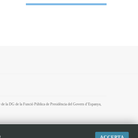
tre de la DG de la Funció Pública de Presidència del Govern d’Espanya,
t
ACCEPTA