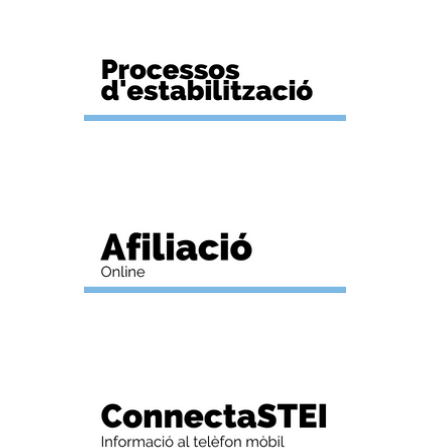
O
)
r
s en