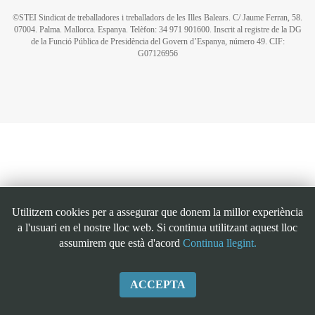
©STEI Sindicat de treballadores i treballadors de les Illes Balears. C/ Jaume Ferran, 58.
07004. Palma. Mallorca. Espanya. Telèfon: 34 971 901600. Inscrit al registre de la DG
de la Funció Pública de Presidència del Govern d’Espanya, número 49. CIF:
G07126956
Utilitzem cookies per a assegurar que donem la millor experiència
a l'usuari en el nostre lloc web. Si continua utilitzant aquest lloc
assumirem que està d'acord
Continua llegint.
ACCEPTA