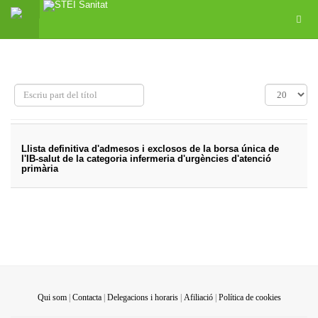
Escriu
Mostra
part
#
del
títol
Llista definitiva d'admesos i exclosos de la borsa única de
l'IB-salut de la categoria infermeria d'urgències d'atenció
primària
Qui som
|
Contacta
|
Delegacions i horaris
|
Afiliació
|
Política de cookies