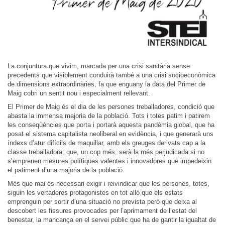
La conjuntura que vivim, marcada per una crisi sanitària sense
precedents que visiblement conduirà també a una crisi socioeconòmica
de dimensions extraordinàries, fa que enguany la data del Primer de
Maig cobri un sentit nou i especialment rellevant.
El Primer de Maig és el dia de les persones treballadores, condició que
abasta la immensa majoria de la població. Tots i totes patim i patirem
les conseqüències que porta i portarà aquesta pandèmia global, que ha
posat el sistema capitalista neoliberal en evidència, i que generarà uns
índexs d’atur difícils de maquillar, amb els greuges derivats cap a la
classe treballadora, que, un cop més, serà la més perjudicada si no
s’emprenen mesures polítiques valentes i innovadores que impedeixin
el patiment d’una majoria de la població.
Més que mai és necessari exigir i reivindicar que les persones, totes,
siguin les vertaderes protagonistes en tot allò que els estats
emprenguin per sortir d’una situació no prevista però que deixa al
descobert les fissures provocades per l’aprimament de l’estat del
benestar, la mancança en el servei públic que ha de gantir la igualtat de