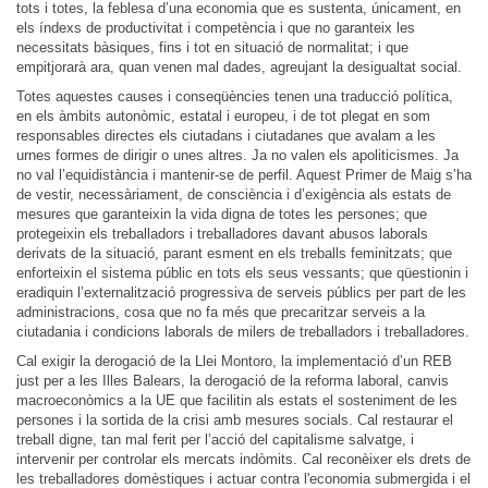
tots i totes, la feblesa d’una economia que es sustenta, únicament, en
els índexs de productivitat i competència i que no garanteix les
necessitats bàsiques, fins i tot en situació de normalitat; i que
empitjorarà ara, quan venen mal dades, agreujant la desigualtat social.
Totes aquestes causes i conseqüències tenen una traducció política,
en els àmbits autonòmic, estatal i europeu, i de tot plegat en som
responsables directes els ciutadans i ciutadanes que avalam a les
urnes formes de dirigir o unes altres. Ja no valen els apoliticismes. Ja
no val l’equidistància i mantenir-se de perfil. Aquest Primer de Maig s’ha
de vestir, necessàriament, de consciència i d’exigència als estats de
mesures que garanteixin la vida digna de totes les persones; que
protegeixin els treballadors i treballadores davant abusos laborals
derivats de la situació, parant esment en els treballs feminitzats; que
enforteixin el sistema públic en tots els seus vessants; que qüestionin i
eradiquin l’externalització progressiva de serveis públics per part de les
administracions, cosa que no fa més que precaritzar serveis a la
ciutadania i condicions laborals de milers de treballadors i treballadores.
Cal exigir la derogació de la Llei Montoro, la implementació d’un REB
just per a les Illes Balears, la derogació de la reforma laboral, canvis
macroeconòmics a la UE que facilitin als estats el sosteniment de les
persones i la sortida de la crisi amb mesures socials. Cal restaurar el
treball digne, tan mal ferit per l’acció del capitalisme salvatge, i
intervenir per controlar els mercats indòmits. Cal reconèixer els drets de
les treballadores domèstiques i actuar contra l'economia submergida i el