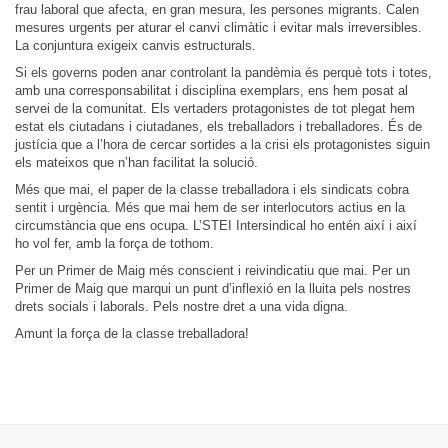
frau laboral que afecta, en gran mesura, les persones migrants. Calen
mesures urgents per aturar el canvi climàtic i evitar mals irreversibles.
La conjuntura exigeix canvis estructurals.
Si els governs poden anar controlant la pandèmia és perquè tots i totes,
amb una corresponsabilitat i disciplina exemplars, ens hem posat al
servei de la comunitat. Els vertaders protagonistes de tot plegat hem
estat els ciutadans i ciutadanes, els treballadors i treballadores. És de
justícia que a l’hora de cercar sortides a la crisi els protagonistes siguin
els mateixos que n’han facilitat la solució.
Més que mai, el paper de la classe treballadora i els sindicats cobra
sentit i urgència. Més que mai hem de ser interlocutors actius en la
circumstància que ens ocupa. L’STEI Intersindical ho entén així i així
ho vol fer, amb la força de tothom.
Per un Primer de Maig més conscient i reivindicatiu que mai. Per un
Primer de Maig que marqui un punt d’inflexió en la lluita pels nostres
drets socials i laborals. Pels nostre dret a una vida digna.
Amunt la força de la classe treballadora!