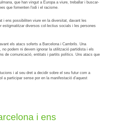
lmana, que han vingut a Europa a viure, treballar i buscar-
es que fomenten l'odi i el racisme.
i ens possibiliten viure en la diversitat, davant les
 estigmatitzar diversos col·lectius socials i les persones
n davant els atacs soferts a Barcelona i Cambrils. Una
no podem ni devem ignorar la utilització partidista i els
ns de comunicació, entitats i partits polítics. Uns atacs que
tucions i al seu dret a decidir sobre el seu futur com a
yol a participar sense por en la manifestació d’aquest
arcelona i ens