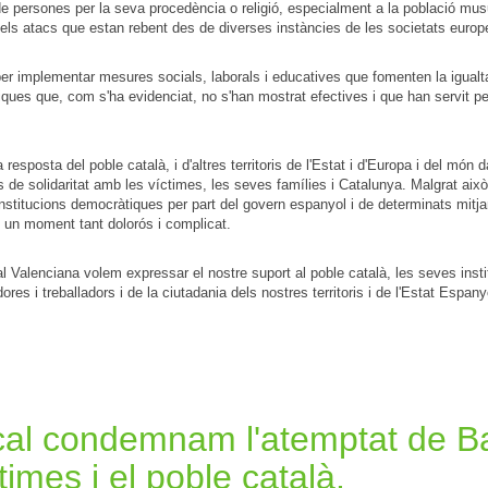
de persones per la seva procedència o religió, especialment a la població musu
els atacs que estan rebent des de diverses instàncies de les societats europe
er implementar mesures socials, laborals i educatives que fomenten la igualtat 
iques que, com s'ha evidenciat, no s'han mostrat efectives i que han servit per
a resposta del poble català, i d'altres territoris de l'Estat i d'Europa i del mó
de solidaritat amb les víctimes, les seves famílies i Catalunya. Malgrat això, 
institucions democràtiques per part del govern espanyol i de determinats mitja
 un moment tant dolorós i complicat.
ical Valenciana volem expressar el nostre suport al poble català, les seves insti
ores i treballadors i de la ciutadania dels nostres territoris i de l'Estat Espan
ical condemnam l'atemptat de B
imes i el poble català.