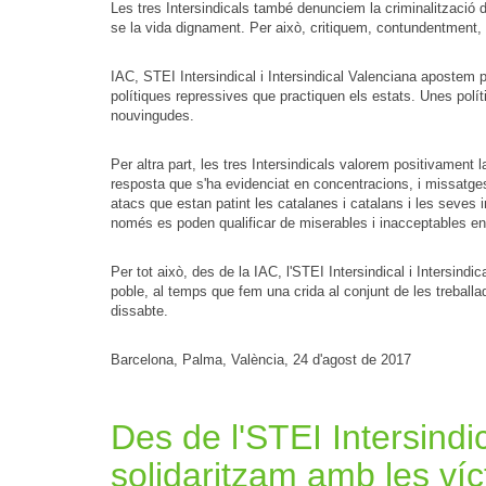
Les tres Intersindicals també denunciem la criminalització 
se la vida dignament. Per això, critiquem, contundentment, 
IAC, STEI Intersindical i Intersindical Valenciana apostem p
polítiques repressives que practiquen els estats. Unes polít
nouvingudes.
Per altra part, les tres Intersindicals valorem positivament l
resposta que s'ha evidenciat en concentracions, i missatges 
atacs que estan patint les catalanes i catalans i les seves 
només es poden qualificar de miserables i inacceptables en
Per tot això, des de la IAC, l'STEI Intersindical i Intersind
poble, al temps que fem una crida al conjunt de les treballad
dissabte.
Barcelona, Palma, València, 24 d'agost de 2017
Des de l'STEI Intersind
solidaritzam amb les víct