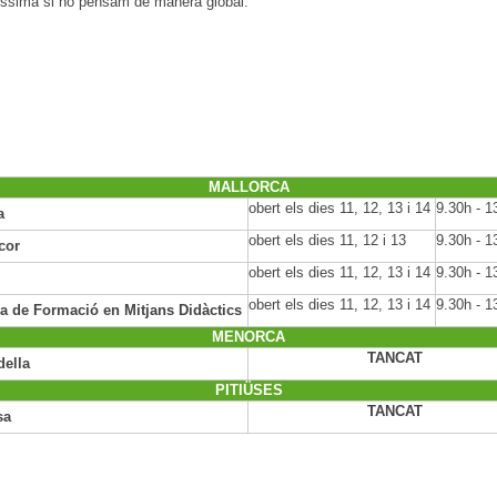
avíssima si ho pensam de manera global.
MALLORCA
obert els dies 11, 12, 13 i 14
9.30h - 1
a
obert els dies 11, 12 i 13
9.30h - 1
cor
obert els dies 11, 12, 13 i 14
9.30h - 1
obert els dies 11, 12, 13 i 14
9.30h - 
a de Formació en Mitjans Didàctics
MENORCA
TANCAT
della
PITIÜSES
TANCAT
sa