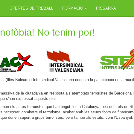
S
OFERTES DE TREBALL
FORMACIÓ
PISSARRA
enofòbia! No tenim por!
cal (Illes Balears) i Intersindical Valenciana criden a la participació en la ma
massiva de la ciutadania en resposta als atemptats terroristes de Barcelona i
 que s'han expressat aquests dies.
emnen els actes terroristes que han tingut lloc a Catalunya, així com els de Sí
és necessari combatre el terrorisme, acabar amb les seues fonts de finançament
 que donen suport a grups terroristes, però també als estats, com l'Espany