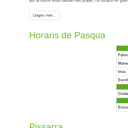
així al nostre àmbit laboral més proper, i la situació és gr
Llegeix més...
Horaris de Pasqua
Palm
Mana
Inca
Escol
Ciuta
Eivis
Pissarra