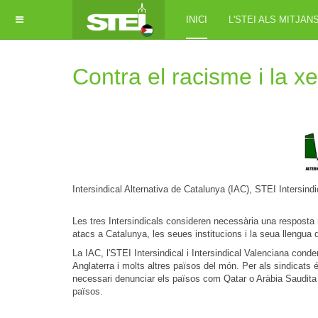
INICI
L'STEI ALS MITJAN
Contra el racisme i la x
Intersindical Alternativa de Catalunya (IAC), STEI Intersindi
Les tres Intersindicals consideren necessària una resposta 
atacs a Catalunya, les seues institucions i la seua llengua
La IAC, l'STEI Intersindical i Intersindical Valenciana cond
Anglaterra i molts altres països del món. Per als sindicats 
necessari denunciar els països com Qatar o Aràbia Saudita
països.