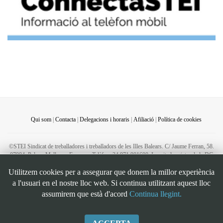
Qui som
|
Contacta
|
Delegacions i horaris
|
Afiliació
|
Política de cookies
©STEI Sindicat de treballadores i treballadors de les Illes Balears. C/ Jaume Ferran, 58.
07004. Palma. Mallorca. Espanya. Telèfon: 34 971 901600. Inscrit al registre de la DG
de la Funció Pública de Presidència del Govern d’Espanya, número 49. CIF:
Utilitzem cookies per a assegurar que donem la millor experiència
G07126956
a l'usuari en el nostre lloc web. Si continua utilitzant aquest lloc
Bootstrap
is a front-end framework of Twitter, Inc. Code licensed under
MIT License.
assumirem que està d'acord
Continua llegint.
Font Awesome
font licensed under
SIL OFL 1.1
.