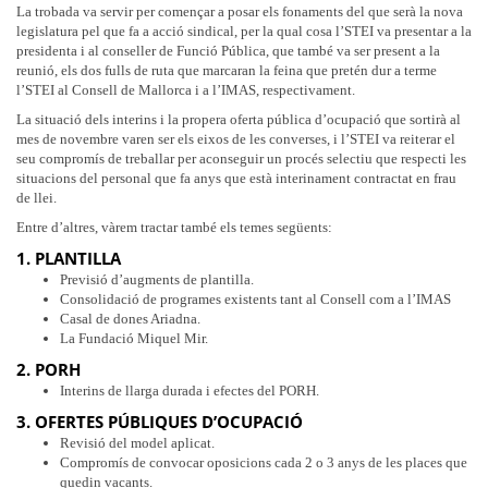
La trobada va servir per començar a posar els fonaments del que serà la nova
legislatura pel que fa a acció sindical, per la qual cosa l’STEI va presentar a la
presidenta i al conseller de Funció Pública, que també va ser present a la
reunió, els dos fulls de ruta que marcaran la feina que pretén dur a terme
l’STEI al Consell de Mallorca i a l’IMAS, respectivament.
La situació dels interins i la propera oferta pública d’ocupació que sortirà al
mes de novembre varen ser els eixos de les converses, i l’STEI va reiterar el
seu compromís de treballar per aconseguir un procés selectiu que respecti les
situacions del personal que fa anys que està interinament contractat en frau
de llei.
Entre d’altres, vàrem tractar també els temes següents:
1. PLANTILLA
Previsió d’augments de plantilla.
Consolidació de programes existents tant al Consell com a l’IMAS
Casal de dones Ariadna.
La Fundació Miquel Mir.
2. PORH
Interins de llarga durada i efectes del PORH.
3. OFERTES PÚBLIQUES D’OCUPACIÓ
Revisió del model aplicat.
Compromís de convocar oposicions cada 2 o 3 anys de les places que
quedin vacants.