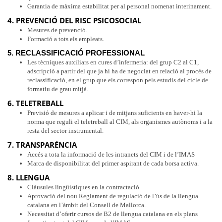
Garantia de màxima estabilitat per al personal nomenat interinament.
4. PREVENCIÓ DEL RISC PSICOSOCIAL
Mesures de prevenció.
Formació a tots els empleats.
5.
RECLASSIFICACIÓ PROFESSIONAL
Les tècniques auxiliars en cures d’infermeria: del grup C2 al C1,
adscripció a partir del que ja hi ha de negociat en relació al procés de
reclassificació, en el grup que els correspon pels estudis del cicle de
formatiu de grau mitjà.
6. TELETREBALL
Previsió de mesures a aplicar i de mitjans suficients en haver-hi la
norma que reguli el teletreball al CIM, als organismes autònoms i a la
resta del sector instrumental.
7. TRANSPARÈNCIA
Accés a tota la informació de les intranets del CIM i de l’IMAS
Marca de disponibilitat del primer aspirant de cada borsa activa.
8. LLENGUA
Clàusules lingüístiques en la contractació
Aprovació del nou Reglament de regulació de l’ús de la llengua
catalana en l’àmbit del Consell de Mallorca.
Necessitat d’oferir cursos de B2 de llengua catalana en els plans