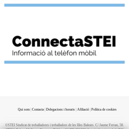
Qui som
|
Contacta
|
Delegacions i horaris
|
Afiliació
|
Política de cookies
©STEI Sindicat de treballadores i treballadors de les Illes Balears. C/ Jaume Ferran, 58.