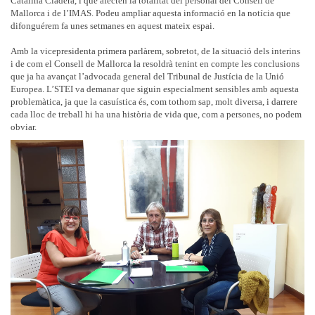
Catalina Cladera, i que afecten la totalitat del personal del Consell de
Mallorca i de l’IMAS. Podeu ampliar aquesta informació en la notícia que
difonguérem fa unes setmanes en aquest mateix espai.
Amb la vicepresidenta primera parlàrem, sobretot, de la situació dels interins
i de com el Consell de Mallorca la resoldrà tenint en compte les conclusions
que ja ha avançat l’advocada general del Tribunal de Justícia de la Unió
Europea. L’STEI va demanar que siguin especialment sensibles amb aquesta
problemàtica, ja que la casuística és, com tothom sap, molt diversa, i darrere
cada lloc de treball hi ha una història de vida que, com a persones, no podem
obviar.