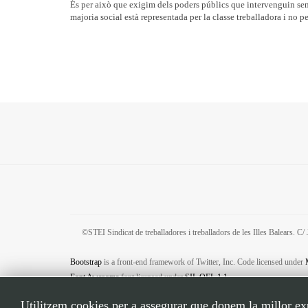
És per això que exigim dels poders públics que intervenguin sens
majoria social està representada per la classe treballadora i no p
©STEI Sindicat de treballadores i treballadors de les Illes Balears. 
Bootstrap
is a front-end framework of Twitter, Inc. Code licensed under
Font Awesome
font licensed under
SIL OFL 1.1
.
Utilitzem cookies per a assegurar que donem la millor expe