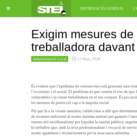
INFORMACIÓ GENERAL
C
Exigim mesures de p
treballadora davant
Administració Local
13 Març 2020
És evident que l’epidèmia de coronavirus està generant una crisi 
l’econòmic i el social. El problema és que correm el risc de que 
vulnerables i la classe treballadora en el seu conjunt. És per aix
les mesures de protecció cap a la majoria social.
Pel que fa a la vesant sanitària, caldrà estar a allò que determini
de recursos suficients al nostre sistema sanitari per garantir l’a
intents del neoliberalisme per liquidar la sanitat pública, segui
hi treballen que, amb la seva professionalitat i vocació de serve
nostre agraïment i reconeixement per la seua tasca anònima.