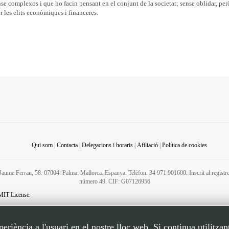
e complexos i que ho facin pensant en el conjunt de la societat; sense oblidar, per
er les elits econòmiques i financeres.
Qui som
|
Contacta
|
Delegacions i horaris
|
Afiliació
|
Política de cookies
C/ Jaume Ferran, 58. 07004. Palma. Mallorca. Espanya. Telèfon: 34 971 901600. Inscrit al regis
número 49. CIF: G07126956
MIT License.
riència a l'usuari en el nostre lloc web. Si continua utilitzan