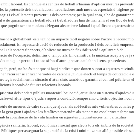
l’àmbit laboral. És clar que als centres de treball s’hauran d’aplicar mesures prevent
le, la protecció dels treballadors i treballadores amb mesures especials d’higiene pe
tagis i els aïllaments preventius dels contactes; per la qual cosa, s’ha de garantir per
 o de quarantena els treballadors i treballadores han de mantenir el seu lloc de treba
de que puguin ser acomiadats al·legant absentisme laboral i qualificant aquestes situ
alment o globalment, està tenint un impacte molt negatiu sobre l’activitat econòmic
pecialment. En aquesta situació de reducció de la producció i dels beneficis empresar
l i els sectors financers, d’aplicar mesures de flexibilització i agilització de
ió de l’ocupació, definitius o temporals. En definitiva, la mateixa recepta que ja 
ón coneguts per tots i totes: xifres d’atur i precarietat laboral sense precedents.
egada, però, no ho és tant que hi hagi sindicats que donen suport a aquestes reivindi
r l’atur sense aplicar períodes de carència, ni que afecti el temps de cotització a e
otegir socialment la situació d’atur, sinó, també, de garantir el control públic en e
cions laborals de futures relacions laborals.
prioritat dels poders públics mantenir l’ocupació, articulant un sistema d’ajudes dir
alsevol altre tipus d’ajuda a aquesta condició, sempre amb criteris objectius i contr
sèrie de mesures de caire social que ajudar als col·lectius més vulnerables com les 
a la gent gran i ajudes a les famílies per atendre als menors no escolaritzats forçosa
amb la conciliació de la vida familiar en aquestes circumstàncies tan particulars.
gència sanitària, laboral, econòmica i social que afecta tots els àmbits de la societat
 Públiques per assegurar la superació de la crisi i minimitzar en allò possible els seu