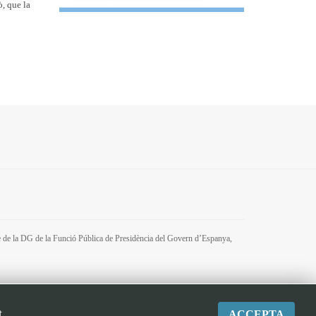
ò, que la
tre de la DG de la Funció Pública de Presidència del Govern d’Espanya,
t
ACCEPTA