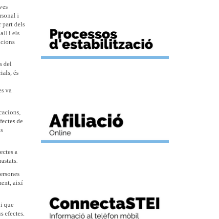
ives
rsonal i
 part dels
ll i els
acions
a del
ials, és
es va
cacions,
fectes de
ls
ectes a
astats.
persones
ment, així
 i que
s efectes.