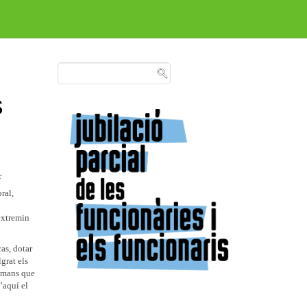
s
r
ral,
’extremin
cas, dotar
grat els
humans que
’aquí el