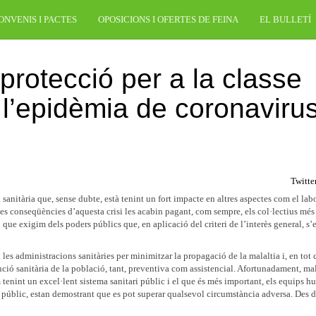
ONVENIS I PACTES
OPOSICIONS I OFERTES DE FEINA
EL BULLETÍ
rotecció per a la classe
 l’epidèmia de coronaviru
Twitte
sanitària que, sense dubte, està tenint un fort impacte en altres aspectes com el labo
les conseqüències d’aquesta crisi les acabin pagant, com sempre, els col·lectius més
ò que exigim dels poders públics que, en aplicació del criteri de l’interès general, s
n les administracions sanitàries per minimitzar la propagació de la malaltia i, en tot 
tenció sanitària de la població, tant, preventiva com assistencial. Afortunadament, mal
m tenint un excel·lent sistema sanitari públic i el que és més important, els equips 
i públic, estan demostrant que es pot superar qualsevol circumstància adversa. Des d