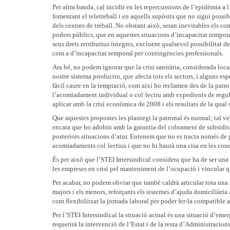
Per altra banda, cal incidir en les repercussions de l’epidèmia a 
fomentant el teletreball i en aquells supòsits que no sigui possib
dels centres de treball. No obstant això, seran inevitables els con
poders públics, que en aquestes situacions d’incapacitat temporal
seus drets retributius íntegres, excloent qualsevol possibilitat 
com a d’incapacitat temporal per contingències professionals.
Ara bé, no podem ignorar que la crisi sanitària, considerada loc
nostre sistema productiu, que afecta tots els sectors, i alguns es
fàcil caure en la temptació, com així ho reclamen des de la patrona
l’acomiadament individual o col·lectiu amb expedients de regulac
aplicar amb la crisi econòmica de 2008 i els resultats de la qual s
Que aquestes propostes les plantegi la patronal és normal; tal v
encara que ho adobin amb la garantia del cobrament de subsidis pe
posteriors situacions d’atur. Entenem que no es tracta només de pr
acomiadaments col·lectius i que no hi haurà una cisa en les condi
És per això que l’STEI Intersindical considera que ha de ser una 
les empreses en crisi pel manteniment de l’ocupació i vincular qu
Per acabar, no podem obviar que també caldrà articular tota una 
majors i els menors, reforçants els sistemes d’ajuda domiciliària 
com flexibilitzar la jornada laboral per poder fer-la compatible 
Per l’STEI Intersindical la situació actual és una situació d’emer
requerirà la intervenció de l’Estat i de la resta d’Administracions