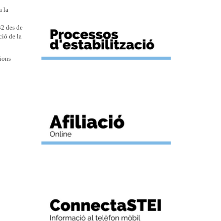
a la
B2 des de
ció de la
cions