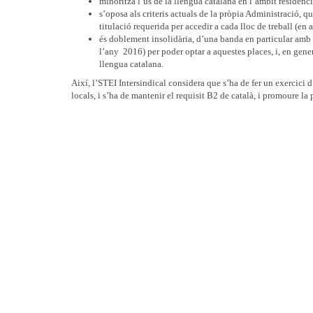
minoritza l’ús de la llengua catalana en l’àmbit residenci
s’oposa als criteris actuals de la pròpia Administració, q
titulació requerida per accedir a cada lloc de treball (en 
és doblement insolidària, d’una banda en particular amb t
l’any 2016) per poder optar a aquestes places, i, en gener
llengua catalana.
Així, l’STEI Intersindical considera que s’ha de fer un exercici
locals, i s’ha de mantenir el requisit B2 de català, i promoure l