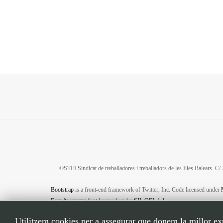
©STEI Sindicat de treballadores i treballadors de les Illes Balears. 
Bootstrap
is a front-end framework of Twitter, Inc. Code licensed under
Font Awesome
font licensed under
SIL OFL 1.1
.
Utilitzem cookies per a assegurar que donem la millor expe