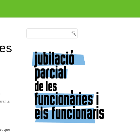
les
r
aranta
fet que