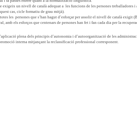
al i fa passes enrere quant a la normalització lingüística.
ue exigeix un nivell de català adequat a les funcions de les persones treballadores i 
aquest cas, cicle formatiu de grau mitjà).
otes les persones que s’han hagut d’esforçar per assolir el nivell de català exigit (
al, amb els esforços que centenars de persones han fet i fan cada dia per la recupera
 d’aplicació plena dels principis d’autonomia i d’autoorganització de les administra
a promoció interna mitjançant la reclassificació professional corresponent.