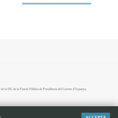
tre de la DG de la Funció Pública de Presidència del Govern d’Espanya,
t
ACCEPTA