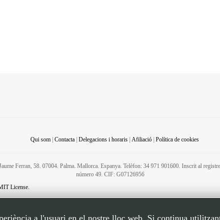
Qui som
|
Contacta
|
Delegacions i horaris
|
Afiliació
|
Política de cookies
C/ Jaume Ferran, 58. 07004. Palma. Mallorca. Espanya. Telèfon: 34 971 901600. Inscrit al regis
número 49. CIF: G07126956
MIT License.
riència a l'usuari en el nostre lloc web. Si continua utilitzan