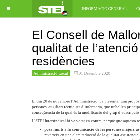
INFORMACIÓ GENERAL
C
El Consell de Mallo
qualitat de l’atenci
residències
Administració Local
01 Desembre 2020
El dia 20 de novembre l’Administració va presentar una proposta
persones, auxiliars tècniques d’infermeria, que treballen princi
conseqüència de la qual és la modificació del grup d’adscripció 
L’STEI Intersindical hi va votar en contra, perquè que aquesta r
posa límits a la comunicació de les persones majors us
reverteix en una clara reducció de la qualitat assistencial