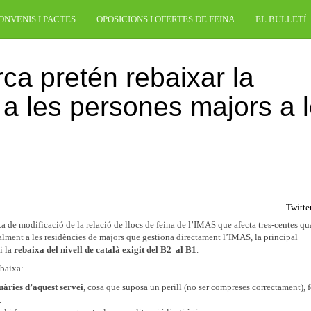
ONVENIS I PACTES
OPOSICIONS I OFERTES DE FEINA
EL BULLETÍ
rca pretén rebaixar la
ó a les persones majors a 
Twitte
 de modificació de la relació de llocs de feina de l’IMAS que afecta tres-centes qu
palment a les residències de majors que gestiona directament l’IMAS, la principal
i la
rebaixa del nivell de català exigit del B2 al B1
.
ebaixa:
uàries d’aquest servei
, cosa que suposa un perill (no ser compreses correctament), 
.