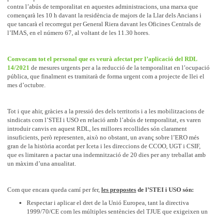
contra l’abús de temporalitat en aquestes administracions, una marxa que
començarà les 10 h davant la residència de majors de la Llar dels Ancians i
que tancarà el recorregut per General Riera davant les Oficines Centrals de
l’IMAS, en el número 67, al voltant de les 11.30 hores.
Convocam tot el personal que es veurà afectat per l’aplicació del RDL
14/2021
de mesures urgents per a la reducció de la temporalitat en l’ocupació
pública, que finalment es tramitarà de forma urgent com a projecte de llei el
mes d’octubre.
Tot i que ahir, gràcies a la pressió des dels territoris i a les mobilitzacions de
sindicats com l’STEI i USO en relació amb l’abús de temporalitat, es varen
introduir canvis en aquest RDL, les millores recollides són clarament
insuficients, però representen, això no obstant, un avanç sobre l’ERO més
gran de la història acordat per Iceta i les direccions de CCOO, UGT i CSIF,
que es limitaren a pactar una indemnització de 20 dies per any treballat amb
un màxim d’una anualitat.
Com que encara queda camí per fer,
les propostes
de l’STEI i USO són:
Respectar i aplicar el dret de la Unió Europea, tant la directiva
1999/70/CE com les múltiples sentències del TJUE que exigeixen un