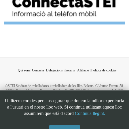
Qui som
|
Contacta
|
Delegacions i horaris
|
Afiliació
|
Política de cookies
©STEI Sindicat de treballadores i treballadors de les Illes Balears. C/ Jaume Ferran, 58.
07004. Palma. Mallorca. Espanya. Telèfon: 34 971 901600. Inscrit al registre de la DG
de la Funció Pública de Presidència del Govern d’Espanya, número 49. CIF:
Utilitzem cookies per a assegurar que donem la millor experiència
G07126956
a l'usuari en el nostre lloc web. Si continua utilitzant aquest lloc
Bootstrap
is a front-end framework of Twitter, Inc. Code licensed under
MIT License.
assumirem que està d'acord
Continua llegint.
Font Awesome
font licensed under
SIL OFL 1.1
.