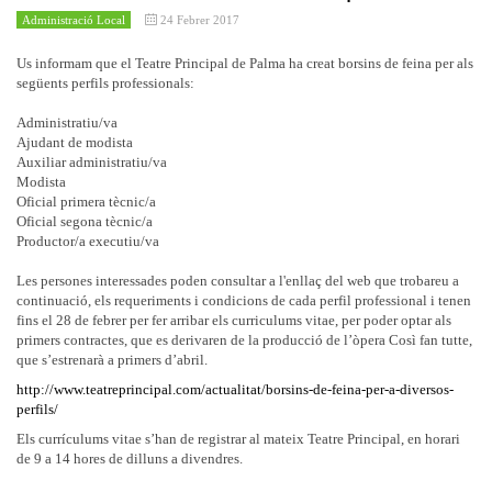
Administració Local
24 Febrer 2017
Us informam que el Teatre Principal de Palma ha creat borsins de feina per als
següents perfils professionals:
Administratiu/va
Ajudant de modista
Auxiliar administratiu/va
Modista
Oficial primera tècnic/a
Oficial segona tècnic/a
Productor/a executiu/va
Les persones interessades poden consultar a l'enllaç del web que trobareu a
continuació, els requeriments i condicions de cada perfil professional i tenen
fins el 28 de febrer per fer arribar els curriculums vitae, per poder optar als
primers contractes, que es derivaren de la producció de l’òpera Così fan tutte,
que s’estrenarà a primers d’abril.
http://www.teatreprincipal.com/actualitat/borsins-de-feina-per-a-diversos-
perfils/
Els currículums vitae s’han de registrar al mateix Teatre Principal, en horari
de 9 a 14 hores de dilluns a divendres.