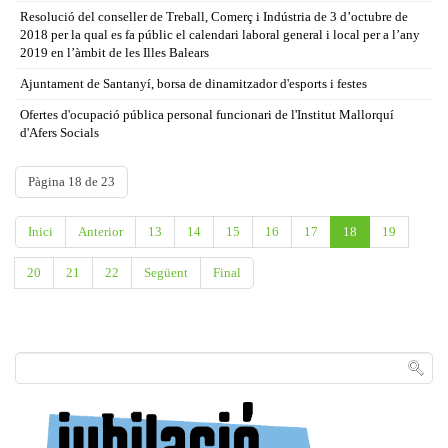
Resolució del conseller de Treball, Comerç i Indústria de 3 d’octubre de
2018 per la qual es fa públic el calendari laboral general i local per a l’any
2019 en l’àmbit de les Illes Balears
Ajuntament de Santanyí, borsa de dinamitzador d'esports i festes
Ofertes d'ocupació pública personal funcionari de l'Institut Mallorquí
d'Afers Socials
Pàgina 18 de 23
Inici
Anterior
13
14
15
16
17
18
19
20
21
22
Següent
Final