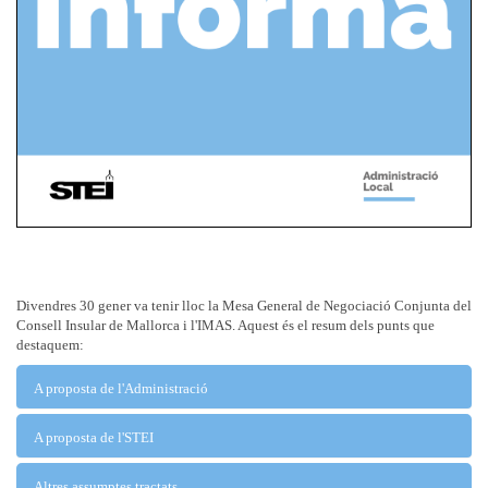
Divendres 30 gener va tenir lloc la Mesa General de Negociació Conjunta del
Consell Insular de Mallorca i l'IMAS. Aquest és el resum dels punts que
destaquem:
A proposta de l'Administració
1.1.
A proposta de l'STEI
Revisió de la composició de la Mesa general de negociació
conjunta, d’acord amb el resultat de les eleccions a òrgans de
Altres assumptes tractats