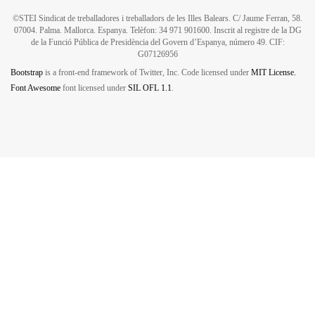
Aprovat per unanimitat per tots els sindicats.
L'Administració demanà que es fes una proposta.
©STEI Sindicat de treballadores i treballadors de les Illes Balears. C/ Jaume Ferran, 58.
07004. Palma. Mallorca. Espanya. Telèfon: 34 971 901600. Inscrit al registre de la DG
de la Funció Pública de Presidència del Govern d’Espanya, número 49. CIF:
G07126956
Bootstrap
is a front-end framework of Twitter, Inc. Code licensed under
MIT License.
Font Awesome
font licensed under
SIL OFL 1.1
.