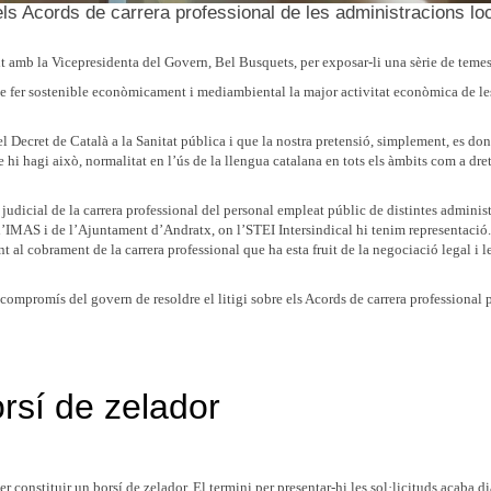
 els Acords de carrera professional de les administracions lo
t amb la Vicepresidenta del Govern, Bel Busquets, per exposar-li una sèrie de temes
de fer sostenible econòmicament i mediambiental la major activitat econòmica de les 
l Decret de Català a la Sanitat pública i que la nostra pretensió, simplement, es don
hi hagi això, normalitat en l’ús de la llengua catalana en tots els àmbits com a dre
judicial de la carrera professional del personal empleat públic de distintes adminis
l’IMAS i de l’Ajuntament d’Andratx, on l’STEI Intersindical hi tenim representaci
nt al cobrament de la carrera professional que ha esta fruit de la negociació legal i 
compromís del govern de resoldre el litigi sobre els Acords de carrera professional 
rsí de zelador
er constituir un borsí de zelador. El termini per presentar-hi les sol·licituds acaba di