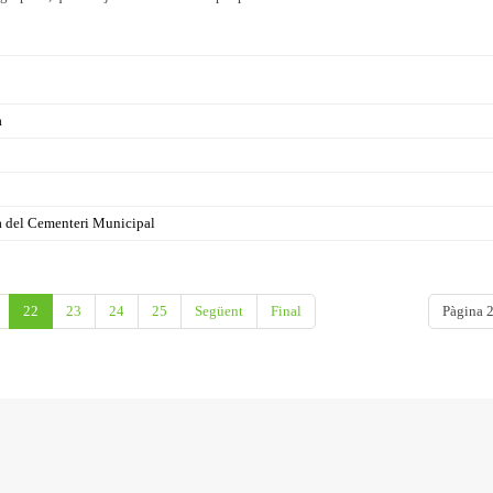
a
del Cementeri Municipal
22
23
24
25
Següent
Final
Pàgina 2