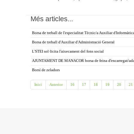
Més articles...
Borsa de treball de l'especialitat Tècnic/a Auxiliar d'Informàtic
Borsa de treball d'Auxiliar d'Administració General
L'STEI sol·licita l'aixecament del fons social
AJUNTAMENT DE MANACOR borsa de feina d'encarregat/ada 
Borsí de zeladors
Inici
Anterior
16
17
18
19
20
21