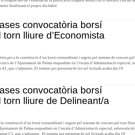
s a comptar des de l'endemà de la publicació d'aquest anunci en el Butlletí Oficial de
rmini finalitzarà el proper dia hàbil.
ases convocatòria borsí
l torn lliure d’Economista
òria per a la constitució d’un borsí extraordinari i urgent pel sistema de concurs pel
tècnics de l’Ajuntament de Palma enquadrats en l’escala d’Administració especial, s
 A1, que s’adjunten. El termini per presentar-hi les sol·licituds acaba dia 19.
ases convocatòria borsí
l torn lliure de Delineant/a
 la constitució d’un borsí extraordinari i urgent pel sistema de concurs pel torn lliur
Ajuntament de Palma enquadrats en l’escala d’Administració especial, subescala tèc
bgrup C1, que s’adjunten.. El termini per presentar-hi sol·licituds acaba dia 19 .