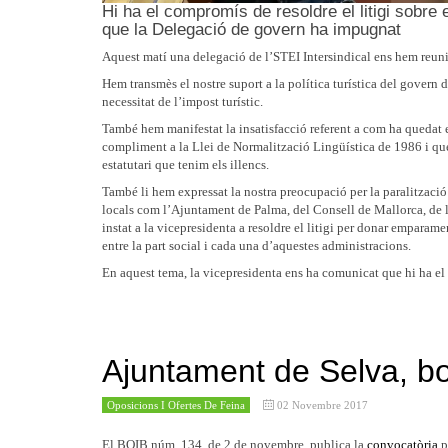
Hi ha el compromís de resoldre el litigi sobre
que la Delegació de govern ha impugnat
Aquest matí una delegació de l’STEI Intersindical ens hem reuni
Hem transmès el nostre suport a la política turística del govern 
necessitat de l’impost turístic.
També hem manifestat la insatisfacció referent a com ha quedat e
compliment a la Llei de Normalització Lingüística de 1986 i que 
estatutari que tenim els illencs.
També li hem expressat la nostra preocupació per la paralització 
locals com l’Ajuntament de Palma, del Consell de Mallorca, de 
instat a la vicepresidenta a resoldre el litigi per donar emparame
entre la part social i cada una d’aquestes administracions.
En aquest tema, la vicepresidenta ens ha comunicat que hi ha el 
Ajuntament de Selva, bo
Oposicions I Ofertes De Feina
02 Novembre 2017
El BOIB núm. 134, de 2 de novembre, publica la
convocatòria
p