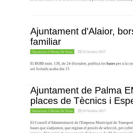
Ajuntament d'Alaior, bor
familiar
Oposicions I Ofertes De Feina
24 Octubre 2017
El BOIB núm. 130, de 24 d'octubre, publica les
bases
per a la co
sol·licituds acaba dia 15
Ajuntament de Palma EM
places de Tècnics i Esp
Oposicions I Ofertes De Feina
19 Octubre 2017
El Consell d'Administració de l'Empresa Municipal de Transports
bases que s'adjunten, que regiran el procés de selecció, per cobrir