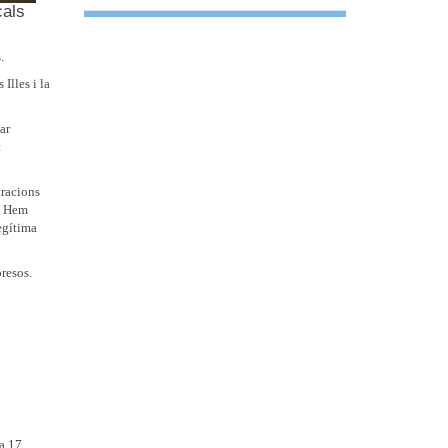
cals
.
Illes i la
ar
t
tracions
ó. Hem
legítima
presos.
a 17.