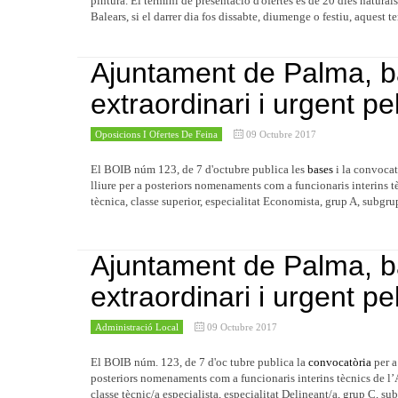
pintura. El termini de presentació d'ofertes es de 20 dies natural
Balears, si el darrer dia fos dissabte, diumenge o festiu, aquest te
Ajuntament de Palma, b
extraordinari i urgent pe
Oposicions I Ofertes De Feina
09 Octubre 2017
El BOIB núm 123, de 7 d'octubre publica les
bases
i la convocat
lliure per a posteriors nomenaments com a funcionaris interins 
tècnica, classe superior, especialitat Economista, grup A, subgrup
Ajuntament de Palma, b
extraordinari i urgent pe
Administració Local
09 Octubre 2017
El BOIB núm. 123, de 7 d'oc tubre publica la
convocatòria
per a
posteriors nomenaments com a funcionaris interins tècnics de l’
classe tècnic/a especialista, especialitat Delineant/a, grup C, su