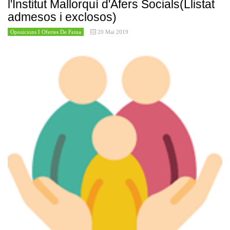
l'Institut Mallorquí d'Afers Socials(Llistat
admesos i exclosos)
Oposicions I Ofertes De Feina
20 Mai 2019