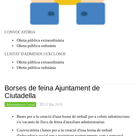
CONVOCATÒRIA
Oferta pública extraordinària
Oferta pública ordinària
LLISTAT D'ADMESOS I EXCLOSOS
Oferta pública extraordinària
Oferta pública ordinària
Borses de feina Ajuntament de
Ciutadella
Administració Local
13 Mai 2019
Bases per a la creació d'una borsa de treball per a cobrir substitucions
i/o vacants de llocs de feina d'auxiliars administratius
Convocatòria i bases per a la creació d'una borsa de treball
d'educador/a social per a posteriors nomenaments com a personal