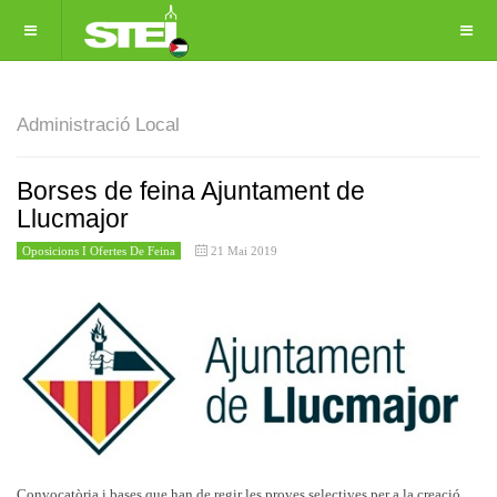
Administració Local
Borses de feina Ajuntament de
Llucmajor
Oposicions I Ofertes De Feina
21 Mai 2019
Convocatòria i bases que han de regir les proves selectives per a la creació,