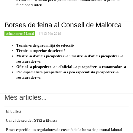
funcionari interí
Borses de feina al Consell de Mallorca
Administració Local
13 Mai 2019
Tècnic -a de grau mitjà de selecció
Tècnic -a superior de selecció
Mestre -a d’oficis picapedrer -a i mestre -a d’oficis picapedrer -a
restaurador -a
Oficial -a picapedrer -a i d’oficial –a picapedrer -a restaurador -a
Peó especialista picapedrer -a i peó especialista picapedrer -a
restaurador -a
Més articles...
El bulletí
Canvi de seu de l'STEI a Eivissa
Bases específiques reguladores de creació de la borsa de personal laboral