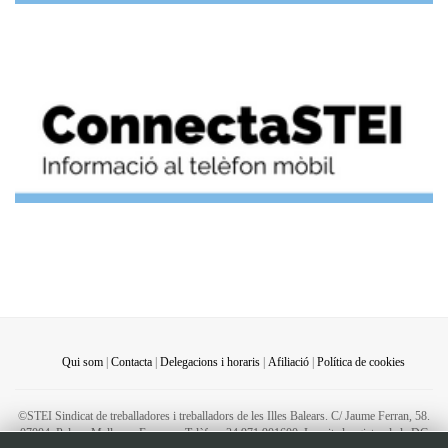
Qui som
|
Contacta
|
Delegacions i horaris
|
Afiliació
|
Política de cookies
©STEI Sindicat de treballadores i treballadors de les Illes Balears. C/ Jaume Ferran, 58.
07004. Palma. Mallorca. Espanya. Telèfon: 34 971 901600. Inscrit al registre de la DG