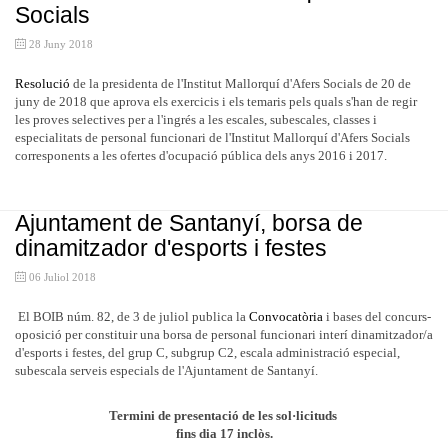
Socials
28 Juny 2018
Resolució
de la presidenta de l'Institut Mallorquí d'Afers Socials de 20 de
juny de 2018 que aprova els exercicis i els temaris pels quals s'han de regir
les proves selectives per a l'ingrés a les escales, subescales, classes i
especialitats de personal funcionari de l'Institut Mallorquí d'Afers Socials
corresponents a les ofertes d'ocupació pública dels anys 2016 i 2017.
Ajuntament de Santanyí, borsa de
dinamitzador d'esports i festes
06 Juliol 2018
El BOIB núm. 82, de 3 de juliol publica la
Convocatòria
i bases del concurs-
oposició per constituir una borsa de personal funcionari interí dinamitzador/a
d'esports i festes, del grup C, subgrup C2, escala administració especial,
subescala serveis especials de l'Ajuntament de Santanyí.
Termini de presentació de les sol·licituds
fins dia 17 inclòs.