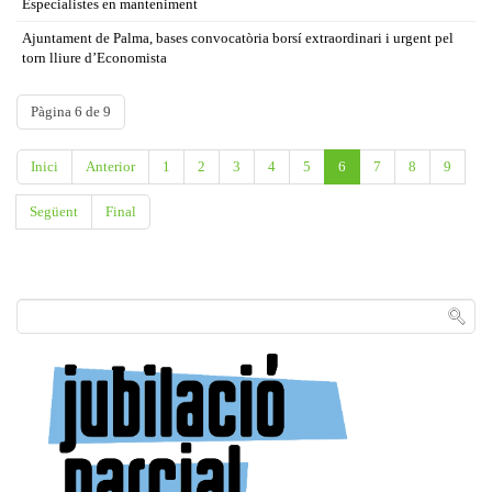
Especialistes en manteniment
Ajuntament de Palma, bases convocatòria borsí extraordinari i urgent pel
torn lliure d’Economista
Pàgina 6 de 9
Inici
Anterior
1
2
3
4
5
6
7
8
9
Següent
Final