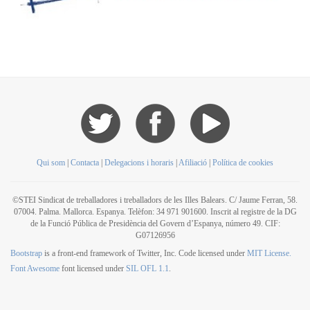
Qui som
|
Contacta
|
Delegacions i horaris
|
Afiliació
|
Política de cookies
©STEI Sindicat de treballadores i treballadors de les Illes Balears. C/ Jaume Ferran, 58.
07004. Palma. Mallorca. Espanya. Telèfon: 34 971 901600. Inscrit al registre de la DG
de la Funció Pública de Presidència del Govern d’Espanya, número 49. CIF:
G07126956
Bootstrap
is a front-end framework of Twitter, Inc. Code licensed under
MIT License.
Font Awesome
font licensed under
SIL OFL 1.1
.