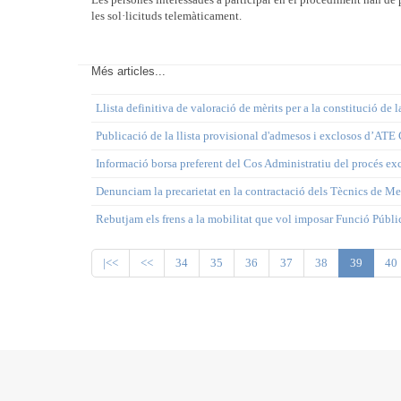
les sol·licituds telemàticament.
Més articles...
Llista definitiva de valoració de mèrits per a la constitució de
Publicació de la llista provisional d'admesos i exclosos d’AT
Informació borsa preferent del Cos Administratiu del procés ex
Denunciam la precarietat en la contractació dels Tècnics de Me
Rebutjam els frens a la mobilitat que vol imposar Funció Públi
|<<
<<
34
35
36
37
38
39
40