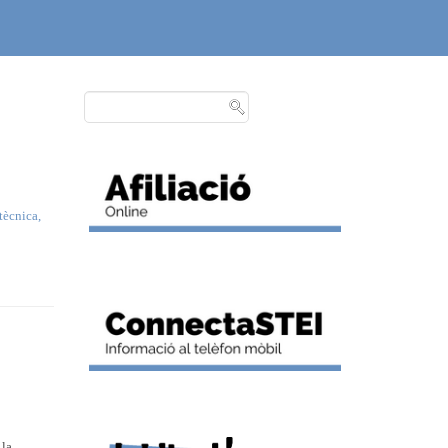
tècnica,
 la