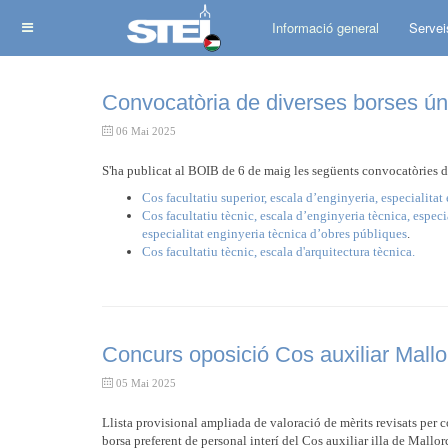
Informació general
Servei
Convocatòria de diverses borses ú
06 Mai 2025
S'ha publicat al BOIB de 6 de maig les següents convocatòries d
Cos facultatiu superior, escala d’enginyeria, especialitat 
Cos facultatiu tècnic, escala d’enginyeria tècnica, especi
especialitat enginyeria tècnica d’obres públiques
.
Cos facultatiu tècnic, escala d'arquitectura tècnica.
Concurs oposició Cos auxiliar Mallo
05 Mai 2025
Llista provisional ampliada de valoració de mèrits revisats per co
borsa preferent de personal interí del Cos auxiliar illa de Mallor