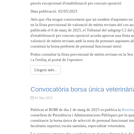
procés excepcional d'estabilització per concurs oposició
Data publicació: 02/05/2025
Atès que s'ha tengut coneixement que un nombre d'aspirants no v
en la llista provisional de valoració de mèrits revisats del cos aux
publicada el 6 de març de 2025, el Tribunal del subgrup C2 del
d'estabilització per concurs oposició acorda aprovar una llista 
valoració de mèrits revisats amb la resta de persones aspirants al
constituir la borsa preferent de personal funcionari interí.
Podeu consultar la llista provisional de mèrits revisats en la Seu
i a l'enllaç al portal de l'opositor:
Llegeix més...
Convocatòria borsa única veterinàri
05 Mai 2025
Publicat al BOIB de dia 1 de maig de 2025 es publica la
Resolu
consellera de Presidència i Administracions Públiques per la qua
constitueix la borsa única de selecció de personal funcionari int
facultatiu superior, escala sanitària, especialitat veterinària.
Les persones interessades a participar en el procediment han de 