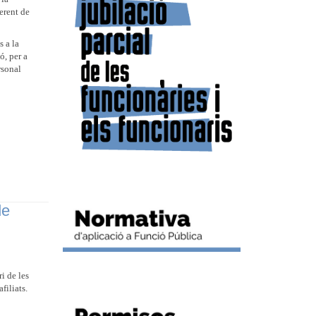
ferent de
s a la
ó, per a
rsonal
de
i de les
filiats.