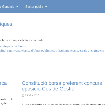
s Generals
Sector públic
niques
e borses úniques de funcionaris de:
enginyeria de forests.
alitat enginyeria tècnica d’obres públiquesos facultatiu tècnic, escala d’enginyeria 
rca
Constitució borsa preferent concurs
oposició Cos de Gestió
05 Mai 2025
nstituir la
ca, del
Llista definitiva de valoració de mèrits i definitiva de sumatori de