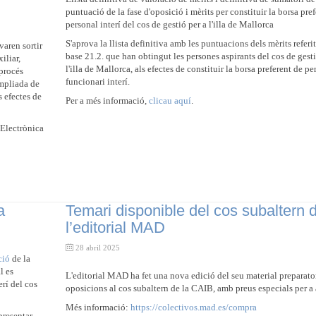
puntuació de la fase d'oposició i mèrits per constituir la borsa pre
personal interí del cos de gestió per a l'illa de Mallorca
S'aprova la llista definitiva amb les puntuacions dels mèrits referit
aren sortir
base 21.2. que han obtingut les persones aspirants del cos de gesti
iliar,
l'illa de Mallorca, als efectes de constituir la borsa preferent de pe
 procés
funcionari interí.
ampliada de
s efectes de
Per a més informació,
clicau aquí
.
 Electrònica
a
Temari disponible del cos subaltern 
l’editorial MAD
28 abril 2025
ció
de la
l es
L'editorial MAD ha fet una nova edició del seu material preparator
erí del cos
oposicions al cos subaltern de la CAIB, amb preus especials per a a
Més informació:
https://colectivos.mad.es/compra
presentar