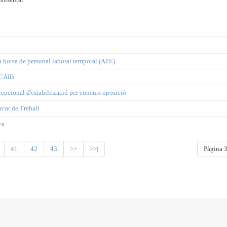
 la borsa de personal laboral temporal (ATE)
E CAIB
cepcional d'estabilització per concurs oposició
rcat de Treball
ca
41
42
43
>>
>>|
Pàgina 3