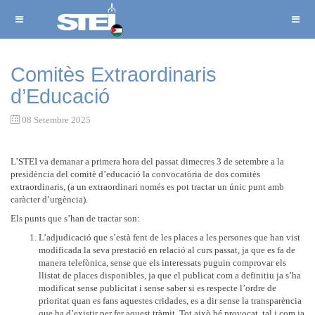
Comitès Extraordinaris
d’Educació
08 Setembre 2025
L’STEI va demanar a primera hora del passat dimecres 3 de setembre a la
presidència del comitè d’educació la convocatòria de dos comitès
extraordinaris, (a un extraordinari només es pot tractar un únic punt amb
caràcter d’urgència).
Els punts que s’han de tractar son:
L’adjudicació que s’està fent de les places a les persones que han vist
modificada la seva prestació en relació al curs passat, ja que es fa de
manera telefònica, sense que els interessats puguin comprovar els
llistat de places disponibles, ja que el publicat com a definitiu ja s’ha
modificat sense publicitat i sense saber si es respecte l’ordre de
prioritat quan es fans aquestes cridades, es a dir sense la transparència
que ha d’existir per fer aquest tràmit. Tot això bé provocat, tal i com ja