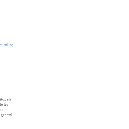
nt enllaç
.
tor, els
de les
r a
 general