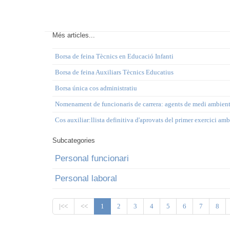
Més articles...
Borsa de feina Tècnics en Educació Infanti
Borsa de feina Auxiliars Tècnics Educatius
Borsa única cos administratiu
Nomenament de funcionaris de carrera: agents de medi ambien
Cos auxiliar:llista definitiva d'aprovats del primer exercici am
Subcategories
Personal funcionari
Personal laboral
|<<
<<
1
2
3
4
5
6
7
8