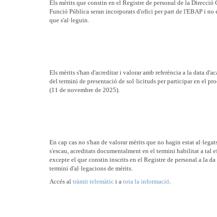
Els mèrits que constin en el Registre de personal de la Direcció
Funció Pública seran incorporats d'ofici per part de l'EBAP i no 
que s'al·leguin.
Els mèrits s'han d'acreditar i valorar amb referència a la data d'
del termini de presentació de sol·licituds per participar en el pro
(11 de novembre de 2025).
En cap cas no s'han de valorar mèrits que no hagin estat al·legats
s'escau, acreditats documentalment en el termini habilitat a tal e
excepte el que constin inscrits en el Registre de personal a la da 
termini d'al·legacions de mèrits.
Accés al
tràmit telemàtic
i a
tota la informació
.