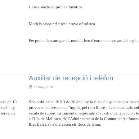
Casos pràctics i prova ofimàtica
Models casos pràctics i prova ofimàtica
Per poder descarregar els models heu d'entrar a novetats del
següe
Auxiliar de recepció i telèfon
22 Juny 2026
vern
de 19
​​S'ha publicat al BOIB de 20 de juny la
llista d’aspirants
que han su
r a l’any
proves selectives per a l’ingrés, pel torn lliure, al cos facultatiu su
 servei de
escala de suport instrumental, especialitat auxiliar de recepció i te
a l’illa de Mallorca, de l’Administració de la Comunitat Autònoma
Illes Balears i s’ofereixen els llocs de feina.