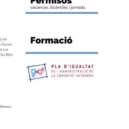
, els
 l'accés,
al cos
es Illes
oblemes,