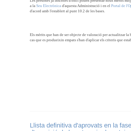
Les persones ja inscrites d'ofici poden presentar nous mèrits mit
a la
Seu Electrònica
d'aquesta Administració i en el
Portal de l'O
d'acord amb l'establert al punt 10.2 de les bases.
Els mèrits que han de ser objecte de valoració per actualitzar la 
cas que es produeixin empats s'han d'aplicar els criteris que esta
Llista definitiva d'aprovats en la fas