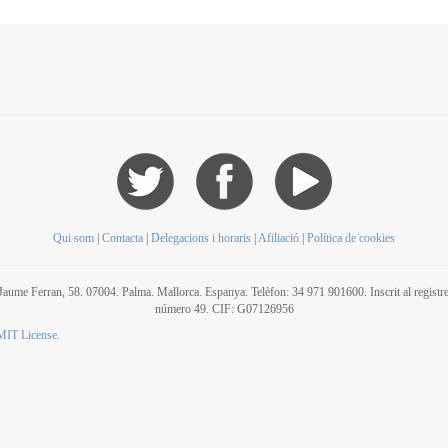
Qui som
|
Contacta
|
Delegacions i horaris
|
Afiliació
|
Política de cookies
C/ Jaume Ferran, 58. 07004. Palma. Mallorca. Espanya. Telèfon: 34 971 901600. Inscrit al regis
número 49. CIF: G07126956
MIT License.