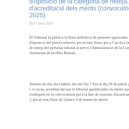
d'oposició de la categoria de neteja,
d'acreditació dels mèrits (convocatò
2025)
07 Juliol 2026
El Tribunal fa pública la llista definitiva de persones aprovades 
d'oposició del procés selectiu, per al torn lliure, per a l' accés a l
de neteja del personal laboral al servei l'Administració de la Co
Autònoma de les Illes Balears.
Termini de deu dies hàbils, des del dia 7 fins al dia 20 de juliol, 
i, si escau, acreditar davant el tribunal qualificador els mèrits qu
s'indiquen en la convocatòria per a la fase de concurs, d'acord a
1, per al torn lliure de l'annex 4 de barem de mèrits.