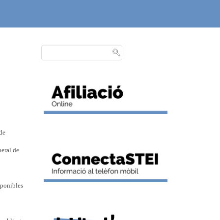
 de
neral de
sponibles