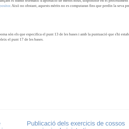
jançant el tràmit telemàtic d'aportació de mèrits nous, disponible en el procediment
positor
. Això no obstant, aquests mèrits no es computaran fins que perdin la seva pr
borsa són els que especifica el punt 13 de les bases i amb la puntuació que s'hi esta
bleix el punt 17 de les bases.
e
Publicació dels exercicis de cossos