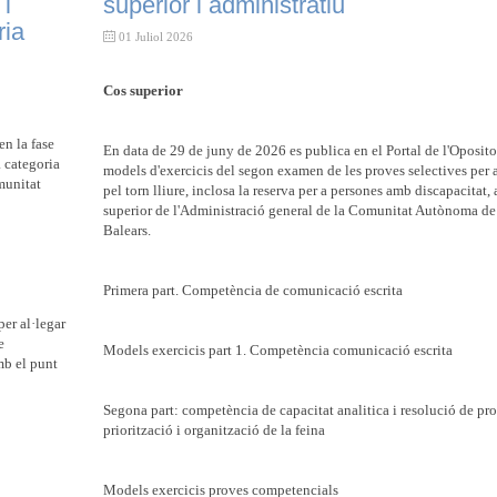
 i
superior i administratiu
ria
01 Juliol 2026
Cos superior
en la fase
En data de 29 de juny de 2026 es publica en el Portal de l'Opositor
a categoria
models d'exercicis del segon examen de les proves selectives per a
munitat
pel torn lliure, inclosa la reserva per a persones amb discapacitat, 
superior de l'Administració general de la Comunitat Autònoma de l
Balears.
Primera part. Competència de comunicació escrita
per al·legar
e
Models exercicis part 1. Competència comunicació escrita
mb el punt
Segona part: competència de capacitat analitica i resolució de pr
priorització i organització de la feina
Models exercicis proves competencials