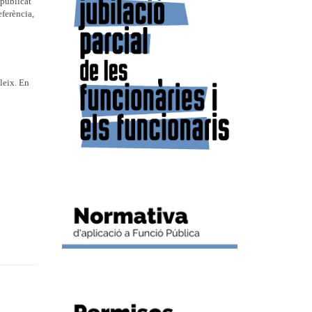
 publicat
eferència,
bleix. En