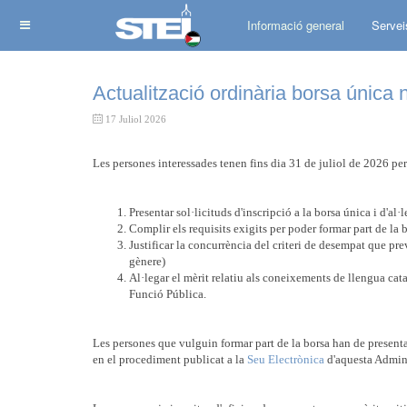
Informació general
Servei
Actualització ordinària borsa única 
17 Juliol 2026
Les persones interessades tenen fins dia 31 de juliol de 2026 per
Presentar sol·licituds d'inscripció a la borsa única i d'al·
Complir els requisits exigits per poder formar part de la 
Justificar la concurrència del criteri de desempat que pre
gènere)
Al·legar el mèrit relatiu als coneixements de llengua cata
Funció Pública.
Les persones que vulguin formar part de la borsa han de presenta
en el procediment publicat a la
Seu Electrònica
d'aquesta Admini