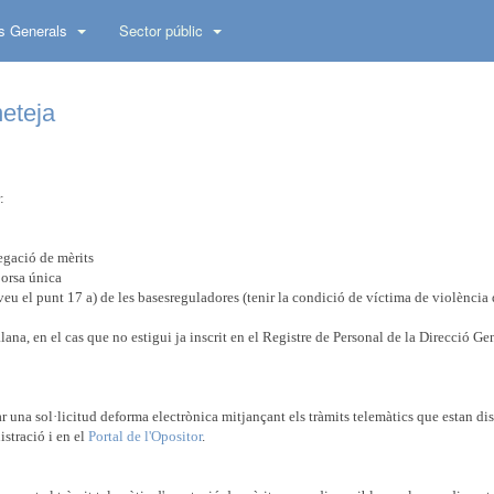
s Generals
Sector públic
neteja
:
legació de mèrits
borsa única
veu el punt 17 a) de les basesreguladores (tenir la condició de víctima de violència
lana, en el cas que no estigui ja inscrit en el Registre de Personal de la Direcció Ge
r una sol·licitud deforma electrònica mitjançant els tràmits telemàtics que estan di
stració i en el
Portal de l'Opositor
.