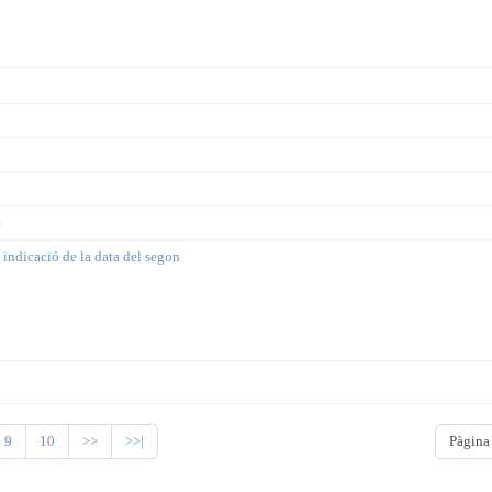
t
b indicació de la data del segon
9
10
>>
>>|
Pàgina