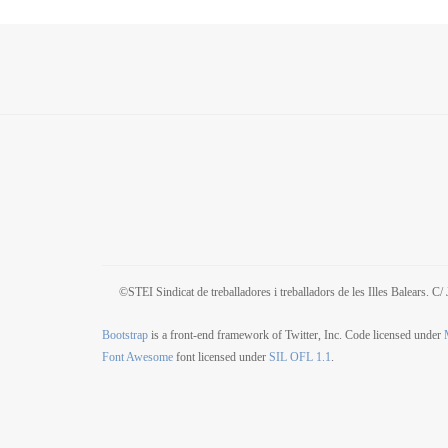
©STEI Sindicat de treballadores i treballadors de les Illes Balears. 
Bootstrap
is a front-end framework of Twitter, Inc. Code licensed under
Font Awesome
font licensed under
SIL OFL 1.1
.