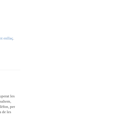
nt enllaç
.
perat les
baltern,
lèfon, per
 de les