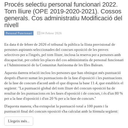
Procés selectiu personal funcionari 2022.
Torn lliure (OPE 2019-2020-2021). Cossos
generals. Cos administratiu Modificació del
nivell
Personal Funcionari
04 Febrer 2026
En data 4 de febrer de 2026 el tribunal fa pública la llista provisional de
persones aspirants seleccionades del concurs oposició de les proves
selectives per a l'ingrés, pel torn lliure, inclosa la reserva per a persones amb
discapacitat, per cobrir les places del cos administratiu de personal funcionari
a l'Administració de la Comunitat Autònoma de les Illes Balears.
Aquesta darrera relació inclou les persones que han obtingut més puntuació
després d'haver sumat les puntuacions de la fase d'oposició i les puntuacions
de la fase de concurs d'acord amb el que disposa la base 11.4, que estableix el
següent: "La puntuació global del torn lliure del concurs oposició ha de
resultar de les puntuacions en les fases d'oposició i de concurs, i és d'un 80 %
per a la fase d'oposició i d'un 20 % per a la fase de concurs."
D'aquesta manera, s'ha extrapolat la puntuació total a 100 punts i la
puntuació final del concurs oposició s'ha calculat amb la fórmula següent:
Llegeix més...