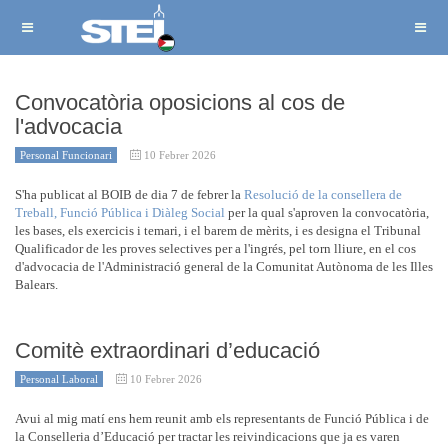
Convocatòria oposicions al cos de
l'advocacia
Personal Funcionari
10 Febrer 2026
S'ha publicat al BOIB de dia 7 de febrer la
Resolució de la consellera de
Treball, Funció Pública i Diàleg Social
per la qual s'aproven la convocatòria,
les bases, els exercicis i temari, i el barem de mèrits, i es designa el Tribunal
Qualificador de les proves selectives per a l'ingrés, pel torn lliure, en el cos
d'advocacia de l'Administració general de la Comunitat Autònoma de les Illes
Balears.
Comitè extraordinari d’educació
Personal Laboral
10 Febrer 2026
Avui al mig matí ens hem reunit amb els representants de Funció Pública i de
la Conselleria d’Educació per tractar les reivindicacions que ja es varen