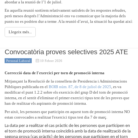
abordar a la reunió de l’1 de juliol.
En aquella reunió sortírem relativament satisfets de les respostes rebudes,
però mesos després l’Administració ens va comunicar que la majoria dels
punts no es podrien dur a terme. A la reunió d’avui, la situació ha quedat així:
Llegeix més...
Convocatòria proves selectives 2025 ATE
Personal Laboral
10 Febrer 2026
Correcció data de l'exercici per torn de promoció interna
Mitjançant la Resolució de la consellera de Presidencia i Administracions
Públiques publicada en el
BOIB núm. 87, de 8 de juliol de 2025
, es va
modificar el punt 1.2.2 sobre els exercicis del grup D del torn de promoció
interna, en el sentit d'eliminar el primer exercici tipus test de les proves que
han de realitzar els aspirants de promoció interna.
Per això, les persones que participin en aquest torn de promoció interna NO
estan convocades a realitzar l'exercici tipus test dia 7 de març.
La data per a realitzar el cas pràctic de les persones que participen en
el torn de promoció interna coincidirà amb la data de realització de la
segona prova (cas pràctic) de les persones que participen en el torn