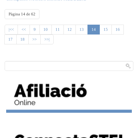
Pàgina 14 de 62
|<<
<<
9
10
11
12
13
14
15
16
17
18
>>
>>|