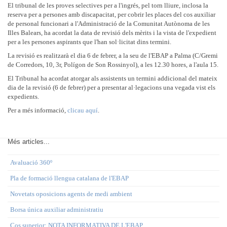
El tribunal de les proves selectives per a l'ingrés, pel torn lliure, inclosa la
reserva per a persones amb discapacitat, per cobrir les places del cos auxiliar
de personal funcionari a l'Administració de la Comunitat Autònoma de les
Illes Balears, ha acordat la data de revisió dels mèrits i la vista de l'expedient
per a les persones aspirants que l'han sol·licitat dins termini.
La revisió es realitzarà el dia 6 de febrer, a la seu de l'EBAP a Palma (C/Gremi
de Corredors, 10, 3r, Polígon de Son Rossinyol), a les 12.30 hores, a l'aula 15.
El Tribunal ha acordat atorgar als assistents un termini addicional del mateix
dia de la revisió (6 de febrer) per a presentar al·legacions una vegada vist els
expedients.
Per a més informació,
clicau aquí
.
Més articles...
Avaluació 360º
Pla de formació llengua catalana de l'EBAP
Novetats oposicions agents de medi ambient
Borsa única auxiliar administratiu
Cos superior: NOTA INFORMATIVA DE L'EBAP