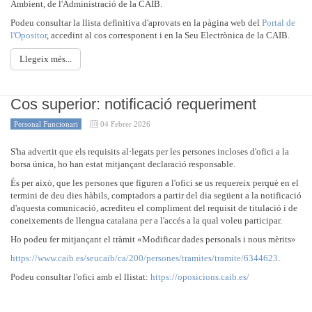
Ambient, de l'Administració de la CAIB.
Podeu consultar la llista definitiva d'aprovats en la pàgina web del
Portal de
l'Opositor
, accedint al cos corresponent i en la Seu Electrònica de la CAIB.
Llegeix més...
Cos superior: notificació requeriment
Personal Funcionari
04 Febrer 2026
S'ha advertit que els requisits al·legats per les persones incloses d'ofici a la
borsa única, ho han estat mitjançant declaració responsable.
És per això, que les persones que figuren a l'ofici se us requereix perquè en el
termini de deu dies hàbils, comptadors a partir del dia següent a la notificació
d'aquesta comunicació, acrediteu el compliment del requisit de titulació i de
coneixements de llengua catalana per a l'accés a la qual voleu participar.
Ho podeu fer mitjançant el tràmit «Modificar dades personals i nous mèrits»
https://www.caib.es/seucaib/ca/200/persones/tramites/tramite/6344623
.
Podeu consultar l'ofici amb el llistat:
https://oposicions.caib.es/